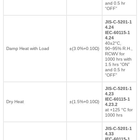
and 0.5 hr
“OFF”
JIS-C-5201-1
4.24
IEC-60115-1
4.24
40±2°C,
Damp Heat with Load
±(3.0%+0.10Ω)
90~95% R.H.,
RCWV for
1000 hrs with
1.5 hrs “ON”
and 0.5 hr
“OFF”
JIS-C-5201-1
4.23
IEC-60115-1
Dry Heat
±(1.5%+0.10Ω)
4.23.2
at +125 °C for
1000 hrs
JIS-C-5201-1
4.33
IEC-60115-1