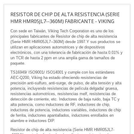
RESISTOR DE CHIP DE ALTA RESISTENCIA (SERIE
HMR HMR05JL7--360M) FABRICANTE - VIKING
Con sede en Taiwán, Viking Tech Corporation es uno de los
principales fabricantes de Resistor de chip de alta resistencia
(Serie HMR HMR05JL7--360M) desde 1997.Y sus productos se
utilizan en aplicaciones automotrices y de dispositivos
electrónicos, con una tolerancia de fabricación de hasta 0.01% y
un TCR de hasta 2 ppm en una amplia gama de tamaños de
paquete.
TS16949/ ISO9001/ ISO14001 y cumple con los estándares
AEC-Q200, Viking ha estado ofreciendo resistencias de
precisión anti-sulfuro, anti-surge, de pulso, de alta tensión y alta
potencia, incluyendo resistencias de película delgada/ gruesa,
resistencias automotrices, resistencias melf, resistencias de
detección de corriente, etc. Inductores de baja ruido, baja TC y
alta potencia, como inductores de RF, inductores de chip,
inductores de potencia, inductores variables, inductores de chip
de ferrita, inductores apantallados, inductores enrollados en
alambre e inductores DIP.
Resistor de chip de alta resistencia (Serie HMR HMR05JL7-