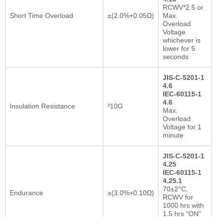
RCWV*2.5 or
Short Time Overload
±(2.0%+0.05Ω)
Max.
Overload
Voltage
whichever is
lower for 5
seconds
JIS-C-5201-1
4.6
IEC-60115-1
4.6
Insulation Resistance
³10G
Max.
Overload
Voltage for 1
minute
JIS-C-5201-1
4.25
IEC-60115-1
4.25.1
70±2°C,
Endurance
±(3.0%+0.10Ω)
RCWV for
1000 hrs with
1.5 hrs “ON”