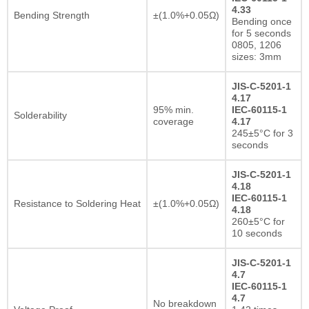
4.33
Bending Strength
±(1.0%+0.05Ω)
Bending once
for 5 seconds
0805, 1206
sizes: 3mm
JIS-C-5201-1
4.17
95% min.
IEC-60115-1
Solderability
coverage
4.17
245±5°C for 3
seconds
JIS-C-5201-1
4.18
IEC-60115-1
Resistance to Soldering Heat
±(1.0%+0.05Ω)
4.18
260±5°C for
10 seconds
JIS-C-5201-1
4.7
IEC-60115-1
4.7
No breakdown