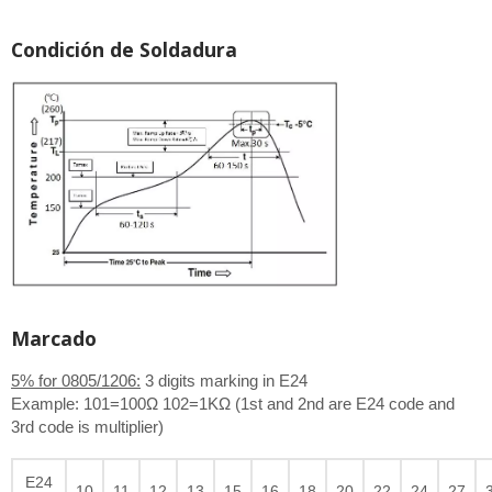
Condición de Soldadura
Marcado
5% for 0805/1206:
3 digits marking in E24
Example: 101=100Ω 102=1KΩ (1st and 2nd are E24 code and
3rd code is multiplier)
E24
10
11
12
13
15
16
18
20
22
24
27