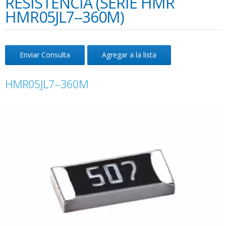
RESISTENCIA (SERIE HMR
HMR05JL7--360M)
Enviar Consulta
Agregar a la lista
HMR05JL7--360M