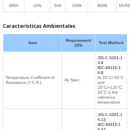
0805
±5%
500
1/8W
360M
5K/R
Características Ambientales
Requirement
Item
Test Method
±5%
JIS-C-5201-1
4.8
IEC-60115-1
4.8
Temperature Coefficient of
At 25°C/-55°C
As Spec.
Resistance (T.C.R.)
and
25°C/+125°C,
25°C is the
reference
temperature
JIS-C-5201-1
4.13
IEC-60115-1
4.13