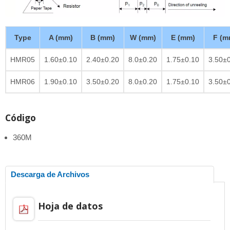
Type
A (mm)
B (mm)
W (mm)
E (mm)
F (m
HMR05
1.60±0.10
2.40±0.20
8.0±0.20
1.75±0.10
3.50±
HMR06
1.90±0.10
3.50±0.20
8.0±0.20
1.75±0.10
3.50±
Código
360M
Descarga de Archivos
Hoja de datos