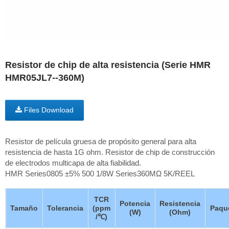
Resistor de chip de alta resistencia (Serie HMR
HMR05JL7--360M)
Files Download
Resistor de película gruesa de propósito general para alta
resistencia de hasta 1G ohm. Resistor de chip de construcción
de electrodos multicapa de alta fiabilidad.
HMR Series0805 ±5% 500 1/8W Series360MΩ 5K/REEL
TCR
Potencia
Resistencia
Tamaño
Tolerancia
(ppm
Paqu
(W)
(Ohm)
/℃)