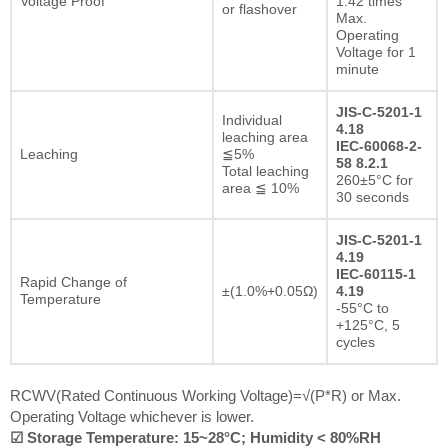
Voltage Proof
1.42 times
or flashover
Max.
Operating
Voltage for 1
minute
JIS-C-5201-1
Individual
4.18
leaching area
IEC-60068-2-
Leaching
≦5%
58 8.2.1
Total leaching
260±5°C for
area ≦ 10%
30 seconds
JIS-C-5201-1
4.19
IEC-60115-1
Rapid Change of
±(1.0%+0.05Ω)
4.19
Temperature
-55°C to
+125°C, 5
cycles
RCWV(Rated Continuous Working Voltage)=√(P*R) or Max.
Operating Voltage whichever is lower.
☑ Storage Temperature: 15~28°C; Humidity < 80%RH