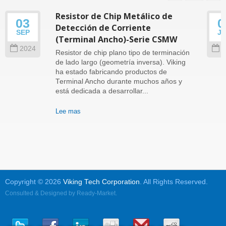
Resistor de Chip Metálico de
03
0
Detección de Corriente
SEP
J
(Terminal Ancho)-Serie CSMW
2024
2
Resistor de chip plano tipo de terminación
de lado largo (geometría inversa). Viking
ha estado fabricando productos de
Terminal Ancho durante muchos años y
está dedicada a desarrollar...
Lee mas
Copyright © 2026
Viking Tech Corporation
. All Rights Reserved.
Consulted & Designed by
Ready-Market
.