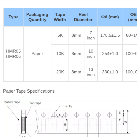
Packaging
Tape
Reel
ΦB
Type
ΦA (mm)
Quantity
Width
Diameter
(mm
7
5K
8mm
178.5±1.5
60+1/
inch
HMR05
10
Paper
10K
8mm
254±1.0
100±0
HMR06
inch
13
20K
8mm
330±1.0
100±0
inch
Paper Tape Specifications