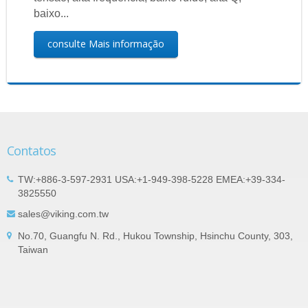
baixo...
consulte Mais informação
Contatos
TW:+886-3-597-2931 USA:+1-949-398-5228 EMEA:+39-334-
3825550
sales@viking.com.tw
No.70, Guangfu N. Rd., Hukou Township, Hsinchu County, 303,
Taiwan