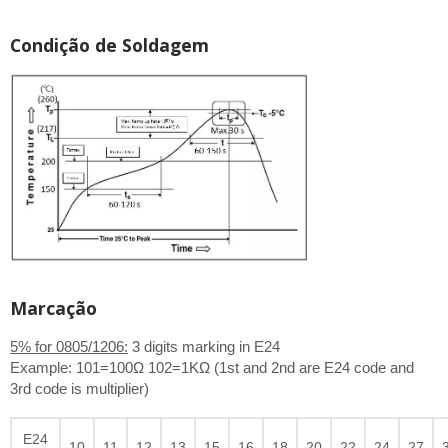
Condição de Soldagem
Marcação
5% for 0805/1206:
3 digits marking in E24
Example: 101=100Ω 102=1KΩ (1st and 2nd are E24 code and
3rd code is multiplier)
E24
10
11
12
13
15
16
18
20
22
24
27