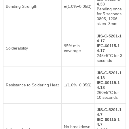
4.33
Bending Strength
±(1.0%+0.05Ω)
Bending once
for 5 seconds
0805, 1206
sizes: 3mm
JIS-C-5201-1
4.17
95% min.
IEC-60115-1
Solderability
coverage
4.17
245±5°C for 3
seconds
JIS-C-5201-1
4.18
IEC-60115-1
Resistance to Soldering Heat
±(1.0%+0.05Ω)
4.18
260±5°C for
10 seconds
JIS-C-5201-1
4.7
IEC-60115-1
4.7
No breakdown