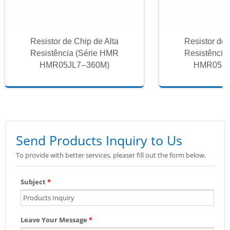
Resistor de Chip de Alta
Resistor de 
Resistência (Série HMR
Resistência
HMR05JL7--360M)
HMR05JL