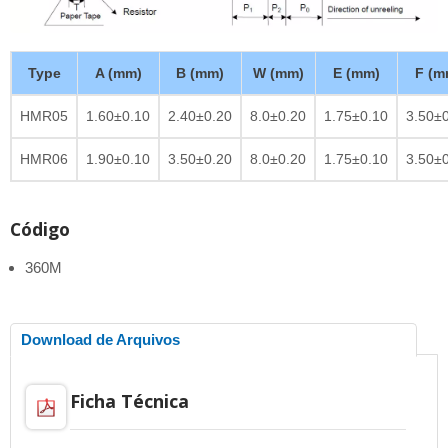
Type
A (mm)
B (mm)
W (mm)
E (mm)
F (m
HMR05
1.60±0.10
2.40±0.20
8.0±0.20
1.75±0.10
3.50±
HMR06
1.90±0.10
3.50±0.20
8.0±0.20
1.75±0.10
3.50±
Código
360M
Download de Arquivos
Ficha Técnica