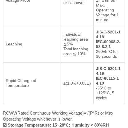
Voltage Proof
1.42 times
or flashover
Max.
Operating
Voltage for 1
minute
JIS-C-5201-1
Individual
4.18
leaching area
IEC-60068-2-
Leaching
≦5%
58 8.2.1
Total leaching
260±5°C for
area ≦ 10%
30 seconds
JIS-C-5201-1
4.19
IEC-60115-1
Rapid Change of
±(1.0%+0.05Ω)
4.19
Temperature
-55°C to
+125°C, 5
cycles
RCWV(Rated Continuous Working Voltage)=√(P*R) or Max.
Operating Voltage whichever is lower.
☑ Storage Temperature: 15~28°C; Humidity < 80%RH