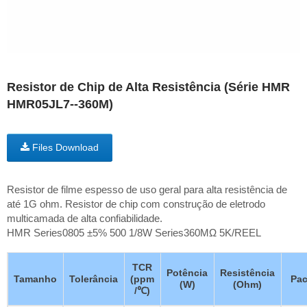
Resistor de Chip de Alta Resistência (Série HMR
HMR05JL7--360M)
Files Download
Resistor de filme espesso de uso geral para alta resistência de
até 1G ohm. Resistor de chip com construção de eletrodo
multicamada de alta confiabilidade.
HMR Series0805 ±5% 500 1/8W Series360MΩ 5K/REEL
TCR
Potência
Resistência
Tamanho
Tolerância
(ppm
Pac
(W)
(Ohm)
/℃)