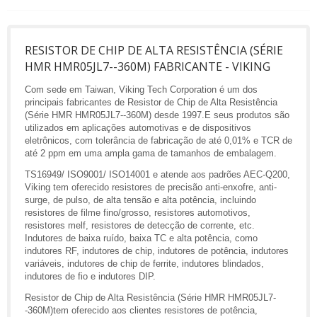
RESISTOR DE CHIP DE ALTA RESISTÊNCIA (SÉRIE
HMR HMR05JL7--360M) FABRICANTE - VIKING
Com sede em Taiwan, Viking Tech Corporation é um dos
principais fabricantes de Resistor de Chip de Alta Resistência
(Série HMR HMR05JL7--360M) desde 1997.E seus produtos são
utilizados em aplicações automotivas e de dispositivos
eletrônicos, com tolerância de fabricação de até 0,01% e TCR de
até 2 ppm em uma ampla gama de tamanhos de embalagem.
TS16949/ ISO9001/ ISO14001 e atende aos padrões AEC-Q200,
Viking tem oferecido resistores de precisão anti-enxofre, anti-
surge, de pulso, de alta tensão e alta potência, incluindo
resistores de filme fino/grosso, resistores automotivos,
resistores melf, resistores de detecção de corrente, etc.
Indutores de baixa ruído, baixa TC e alta potência, como
indutores RF, indutores de chip, indutores de potência, indutores
variáveis, indutores de chip de ferrite, indutores blindados,
indutores de fio e indutores DIP.
Resistor de Chip de Alta Resistência (Série HMR HMR05JL7-
-360M)tem oferecido aos clientes resistores de potência,