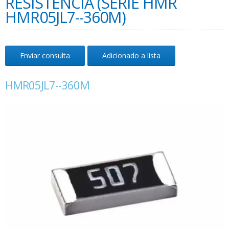
RESISTÊNCIA (SÉRIE HMR
HMR05JL7--360M)
Enviar consulta
Adicionado a lista
HMR05JL7--360M