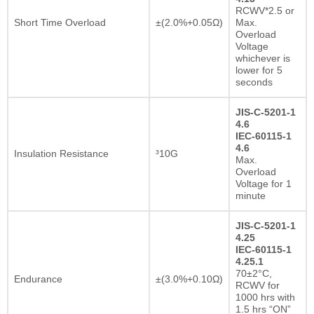
RCWV*2.5 or
Short Time Overload
±(2.0%+0.05Ω)
Max.
Overload
Voltage
whichever is
lower for 5
seconds
JIS-C-5201-1
4.6
IEC-60115-1
4.6
Insulation Resistance
³10G
Max.
Overload
Voltage for 1
minute
JIS-C-5201-1
4.25
IEC-60115-1
4.25.1
70±2°C,
Endurance
±(3.0%+0.10Ω)
RCWV for
1000 hrs with
1.5 hrs “ON”