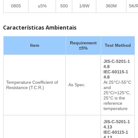
0805
±5%
500
1/8W
360M
5K/
Características Ambientais
Requirement
Item
Test Method
±5%
JIS-C-5201-1
4.8
IEC-60115-1
4.8
Temperature Coefficient of
At 25°C/-55°C
As Spec.
Resistance (T.C.R.)
and
25°C/+125°C,
25°C is the
reference
temperature
JIS-C-5201-1
4.13
IEC-60115-1
4.13