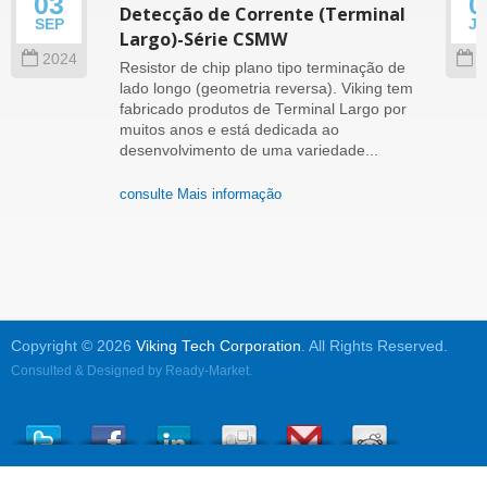
03
0
Detecção de Corrente (Terminal
SEP
J
Largo)-Série CSMW
2024
2
Resistor de chip plano tipo terminação de
lado longo (geometria reversa). Viking tem
fabricado produtos de Terminal Largo por
muitos anos e está dedicada ao
desenvolvimento de uma variedade...
consulte Mais informação
Copyright © 2026
Viking Tech Corporation
. All Rights Reserved.
Consulted & Designed by
Ready-Market
.