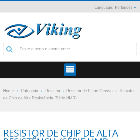
Português
Home
Categoria
Resistor
Resistor de Filme Grosso
Resistor
de Chip de Alta Resistência (Série HMR)
RESISTOR DE CHIP DE ALTA