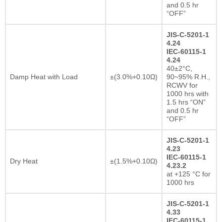
and 0.5 hr
“OFF”
JIS-C-5201-1
4.24
IEC-60115-1
4.24
40±2°C,
Damp Heat with Load
±(3.0%+0.10Ω)
90~95% R.H.,
RCWV for
1000 hrs with
1.5 hrs “ON”
and 0.5 hr
“OFF”
JIS-C-5201-1
4.23
IEC-60115-1
Dry Heat
±(1.5%+0.10Ω)
4.23.2
at +125 °C for
1000 hrs
JIS-C-5201-1
4.33
IEC-60115-1