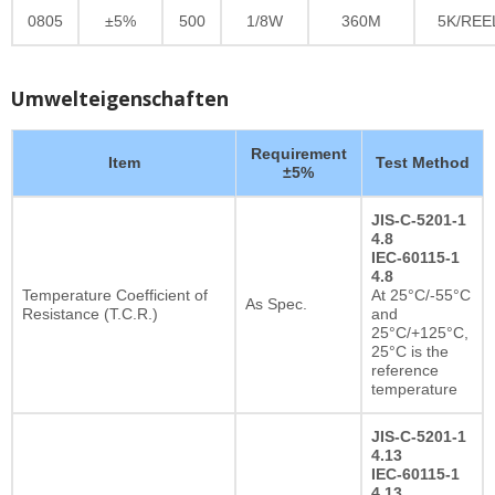
0805
±5%
500
1/8W
360M
5K/REE
Umwelteigenschaften
Requirement
Item
Test Method
±5%
JIS-C-5201-1
4.8
IEC-60115-1
4.8
Temperature Coefficient of
At 25°C/-55°C
As Spec.
Resistance (T.C.R.)
and
25°C/+125°C,
25°C is the
reference
temperature
JIS-C-5201-1
4.13
IEC-60115-1
4.13