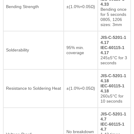
4.33
Bending Strength
±(1.0%+0.05Ω)
Bending once
for 5 seconds
0805, 1206
sizes: 3mm
JIS-C-5201-1
4.17
95% min.
IEC-60115-1
Solderability
coverage
4.17
245±5°C for 3
seconds
JIS-C-5201-1
4.18
IEC-60115-1
Resistance to Soldering Heat
±(1.0%+0.05Ω)
4.18
260±5°C for
10 seconds
JIS-C-5201-1
4.7
IEC-60115-1
4.7
No breakdown