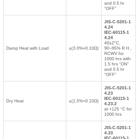
and 0.5 hr
“OFF”
JIS-C-5201-1
4.24
IEC-60115-1
4.24
40±2°C,
Damp Heat with Load
±(3.0%+0.10Ω)
90~95% R.H.,
RCWV for
1000 hrs with
1.5 hrs “ON”
and 0.5 hr
“OFF”
JIS-C-5201-1
4.23
IEC-60115-1
Dry Heat
±(1.5%+0.10Ω)
4.23.2
at +125 °C for
1000 hrs
JIS-C-5201-1
4.33
IEC-60115-1