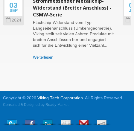
Strommessender Metallchip-
03
0
Widerstand (Breiter Anschluss) -
SEP
J
CSMW-Serie
2024
2
Flachchip-Widerstand vom Typ
Langseitenanschluss (Umkehrgeometrie).
Viking stellt seit vielen Jahren Produkte mit
breiten Anschlüssen her und engagiert
sich für die Entwicklung einer Vielzahl...
Weiterlesen
Copyright © 2026
Viking Tech Corporation
. All Rights Reserved.
Consulted & Designed by
Ready-Market
.