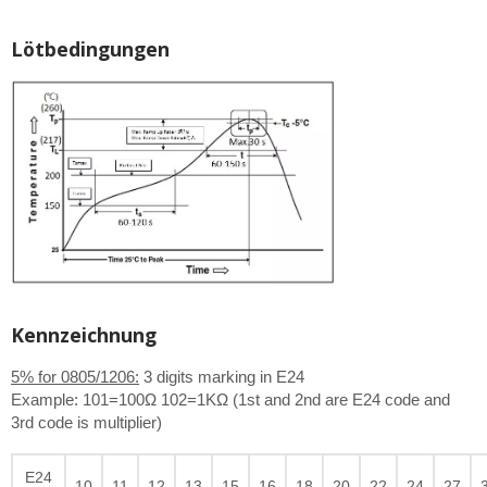
Lötbedingungen
Kennzeichnung
5% for 0805/1206:
3 digits marking in E24
Example: 101=100Ω 102=1KΩ (1st and 2nd are E24 code and
3rd code is multiplier)
E24
10
11
12
13
15
16
18
20
22
24
27