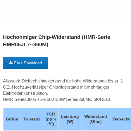
Hochohmiger Chip-Widerstand (HMR-Serie
HMR05JL7--360M)
Files Download
Allzweck-Dickschichtwiderstand für hohe Widerstände bis zu 1
GΩ. Hochzuverlässiger Chipwiderstand mit mehrlagiger
Elektrodenkonstruktion.
HMR Series0805 ±5% 500 1/8W Series360MΩ 5K/REEL
TCR
Leistung
Widerstand
Größe
Toleranz
(ppm
Verpack
(W)
(Ohm)
/℃)