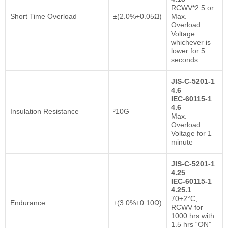
RCWV*2.5 or
Short Time Overload
±(2.0%+0.05Ω)
Max.
Overload
Voltage
whichever is
lower for 5
seconds
JIS-C-5201-1
4.6
IEC-60115-1
4.6
Insulation Resistance
³10G
Max.
Overload
Voltage for 1
minute
JIS-C-5201-1
4.25
IEC-60115-1
4.25.1
70±2°C,
Endurance
±(3.0%+0.10Ω)
RCWV for
1000 hrs with
1.5 hrs “ON”