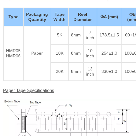
Packaging
Tape
Reel
ΦB
Type
ΦA (mm)
Quantity
Width
Diameter
(mm
7
5K
8mm
178.5±1.5
60+1/
inch
HMR05
10
Paper
10K
8mm
254±1.0
100±0
HMR06
inch
13
20K
8mm
330±1.0
100±0
inch
Paper Tape Specifications