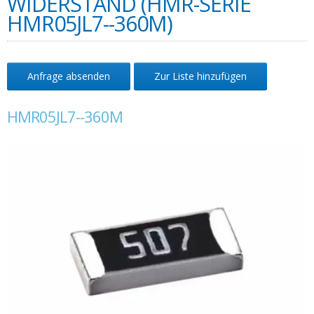
WIDERSTAND (HMR-SERIE
HMR05JL7--360M)
Anfrage absenden
Zur Liste hinzufügen
HMR05JL7--360M