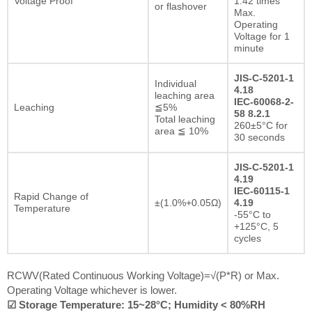
Voltage Proof
1.42 times
or flashover
Max.
Operating
Voltage for 1
minute
JIS-C-5201-1
Individual
4.18
leaching area
IEC-60068-2-
Leaching
≦5%
58 8.2.1
Total leaching
260±5°C for
area ≦ 10%
30 seconds
JIS-C-5201-1
4.19
IEC-60115-1
Rapid Change of
±(1.0%+0.05Ω)
4.19
Temperature
-55°C to
+125°C, 5
cycles
RCWV(Rated Continuous Working Voltage)=√(P*R) or Max.
Operating Voltage whichever is lower.
☑ Storage Temperature: 15~28°C; Humidity < 80%RH