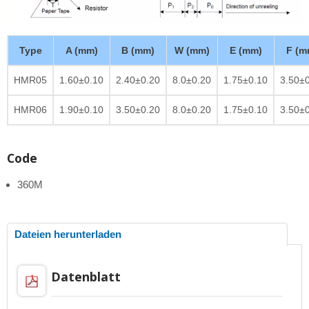
Type
A (mm)
B (mm)
W (mm)
E (mm)
F (m
HMR05
1.60±0.10
2.40±0.20
8.0±0.20
1.75±0.10
3.50±
HMR06
1.90±0.10
3.50±0.20
8.0±0.20
1.75±0.10
3.50±
Code
360M
Dateien herunterladen
Datenblatt