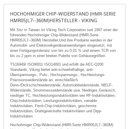
HOCHOHMIGER CHIP-WIDERSTAND (HMR-SERIE
HMR05JL7--360M)HERSTELLER - VIKING
Mit Sitz in Taiwan ist Viking Tech Corporation seit 1997 einer der
führenden Hochohmiger Chip-Widerstand (HMR-Serie
HMR05JL7--360M) Hersteller.Und ihre Produkte werden in der
Automobil- und Elektronikgeräteanwendungen eingesetzt, mit
einer Fertigungstoleranz von bis zu 0,01 % und einem TCR von
bis zu 2 ppm in einer breiten Palette von Gehäusegrößen.
TS16949/ ISO9001/ ISO14001 und erfüllt die AEC-Q200
Standards, Viking bietet anti-schwefelhaltige, anti-
Überspannungs-, Puls-, Hochspannungs-, Hochleistungs-
Präzisionswiderstände an, einschließlich
Dünn-/Dickschichtwiderstände, Automobilwiderstände, MELF-
Widerstände, Strommesswiderstände usw. Niedriges Geräusch,
niedriger TC, Hochleistungsinduktivitäten wie RF-Induktivitäten,
Chip-Induktivitäten, Leistungsinduktivitäten, variable
Induktivitäten, Ferrit-Chip-Induktivitäten, geschirmte
Induktivitäten, Drahtgewickelte Induktivitäten und Dipp-
Induktivitäten.
Hochohmiger Chip-Widerstand (HMR-Serie HMR05JL7--360M)