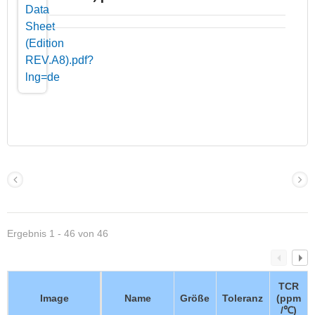
Ergebnis 1 - 46 von 46
TCR
Image
Name
Größe
Toleranz
(ppm
/℃)