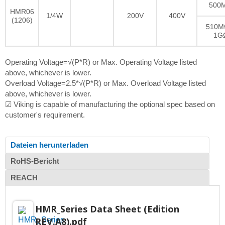
500
HMR06
1/4W
200V
400V
(1206)
510M
1G
Operating Voltage=√(P*R) or Max. Operating Voltage listed
above, whichever is lower.
Overload Voltage=2.5*√(P*R) or Max. Overload Voltage listed
above, whichever is lower.
☑ Viking is capable of manufacturing the optional spec based on
customer's requirement.
Dateien herunterladen
RoHS-Bericht
REACH
HMR_Series Data Sheet (Edition
REV.A8).pdf