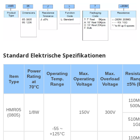
Standard Elektrische Spezifikationen
Power
Operating
Max.
Max.
Resist
Item
Rating
Temp.
Operating
Overload
Ran
Type
at
Range
Voltage
Voltage
±5% (
70°C
110M
500
HMR05
1/8W
150V
300V
(0805)
510M
1G
-55 ~
+125°C
110M