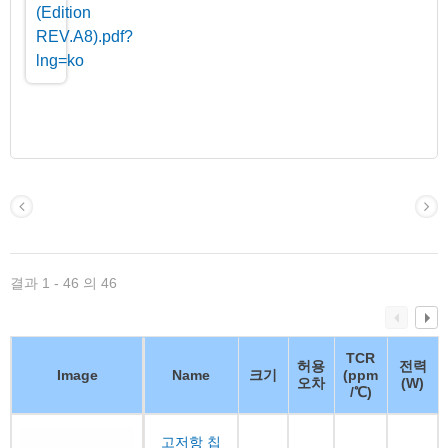
결과 1 - 46 의 46
TCR
허용
전력
Image
Name
크기
(ppm
오차
(W)
/℃)
고저항 칩