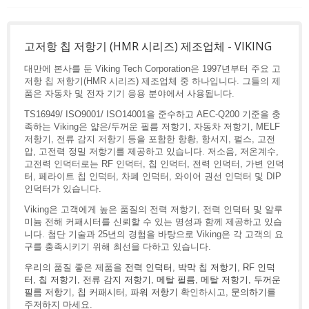
고저항 칩 저항기 (HMR 시리즈) 제조업체 - VIKING
대만에 본사를 둔 Viking Tech Corporation은 1997년부터 주요 고
저항 칩 저항기(HMR 시리즈) 제조업체 중 하나입니다. 그들의 제
품은 자동차 및 전자 기기 응용 분야에서 사용됩니다.
TS16949/ ISO9001/ ISO14001을 준수하고 AEC-Q200 기준을 충
족하는 Viking은 얇은/두꺼운 필름 저항기, 자동차 저항기, MELF
저항기, 전류 감지 저항기 등을 포함한 항황, 항서지, 펄스, 고전
압, 고전력 정밀 저항기를 제공하고 있습니다. 저소음, 저온계수,
고전력 인덕터로는 RF 인덕터, 칩 인덕터, 전력 인덕터, 가변 인덕
터, 페라이트 칩 인덕터, 차폐 인덕터, 와이어 권선 인덕터 및 DIP
인덕터가 있습니다.
Viking은 고객에게 높은 품질의 전력 저항기, 전력 인덕터 및 알루
미늄 전해 커패시터를 신뢰할 수 있는 명성과 함께 제공하고 있습
니다. 첨단 기술과 25년의 경험을 바탕으로 Viking은 각 고객의 요
구를 충족시키기 위해 최선을 다하고 있습니다.
우리의 품질 좋은 제품을
전력 인덕터
,
박막 칩 저항기
,
RF 인덕
터
,
칩 저항기
,
전류 감지 저항기
,
메탈 필름
,
메탈 저항기
,
두꺼운
필름 저항기
,
칩 커패시터
,
파워 저항기
확인하시고,
문의하기
를
주저하지 마세요.