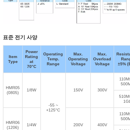
표준 전기 사양
Power
Operating
Max.
Max.
Resist
Item
Rating
Temp.
Operating
Overload
Ran
Type
at
Range
Voltage
Voltage
±5% (
70°C
110M
500
HMR05
1/8W
150V
300V
(0805)
510M
1G
-55 ~
+125°C
110M
500
HMR06
1/4W
200V
400V
(1206)