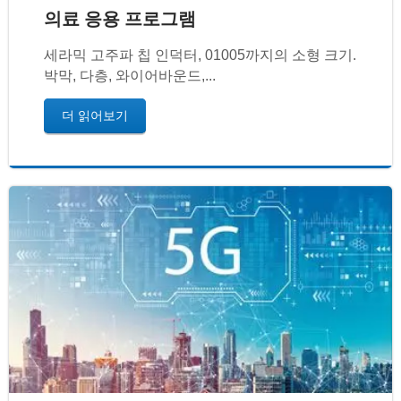
의료 응용 프로그램
세라믹 고주파 칩 인덕터, 01005까지의 소형 크기.
박막, 다층, 와이어바운드,...
더 읽어보기