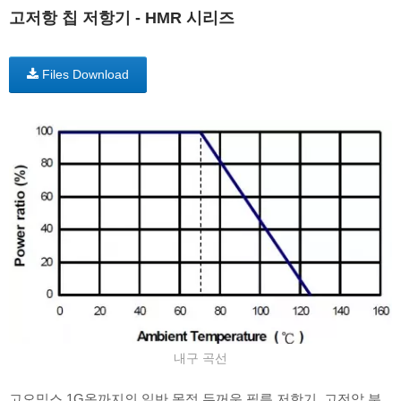
고저항 칩 저항기 - HMR 시리즈
Files Download
내구 곡선
고오믹스 1G옴까지의 일반 목적 두꺼운 필름 저항기. 고전압 분