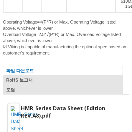
510M
1G
Operating Voltage=√(P*R) or Max. Operating Voltage listed
above, whichever is lower.
Overload Voltage=2.5*√(P*R) or Max. Overload Voltage listed
above, whichever is lower.
☑ Viking is capable of manufacturing the optional spec based on
customer's requirement.
파일 다운로드
RoHS 보고서
도달
HMR_Series Data Sheet (Edition
REV.A8).pdf