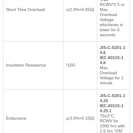
RCWV*2.5 or
Short Time Overload
±(2.0%+0.05Ω)
Max.
Overload
Voltage
whichever is
lower for 5
seconds
JIS-C-5201-1
4.6
IEC-60115-1
4.6
Insulation Resistance
³10G
Max.
Overload
Voltage for 1
minute
JIS-C-5201-1
4.25
IEC-60115-1
4.25.1
70±2°C,
Endurance
±(3.0%+0.10Ω)
RCWV for
1000 hrs with
1.5 hrs “ON”