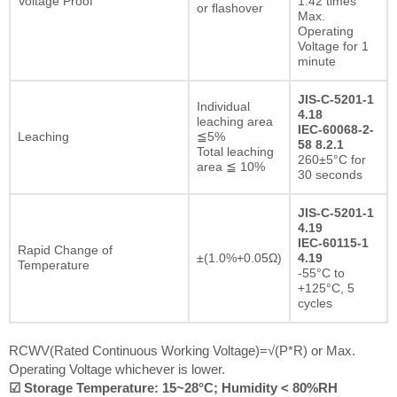
Voltage Proof
1.42 times
or flashover
Max.
Operating
Voltage for 1
minute
JIS-C-5201-1
Individual
4.18
leaching area
IEC-60068-2-
Leaching
≦5%
58 8.2.1
Total leaching
260±5°C for
area ≦ 10%
30 seconds
JIS-C-5201-1
4.19
IEC-60115-1
Rapid Change of
±(1.0%+0.05Ω)
4.19
Temperature
-55°C to
+125°C, 5
cycles
RCWV(Rated Continuous Working Voltage)=√(P*R) or Max.
Operating Voltage whichever is lower.
☑ Storage Temperature: 15~28°C; Humidity < 80%RH