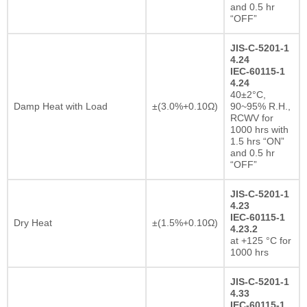
and 0.5 hr
“OFF”
JIS-C-5201-1
4.24
IEC-60115-1
4.24
40±2°C,
Damp Heat with Load
±(3.0%+0.10Ω)
90~95% R.H.,
RCWV for
1000 hrs with
1.5 hrs “ON”
and 0.5 hr
“OFF”
JIS-C-5201-1
4.23
IEC-60115-1
Dry Heat
±(1.5%+0.10Ω)
4.23.2
at +125 °C for
1000 hrs
JIS-C-5201-1
4.33
IEC-60115-1