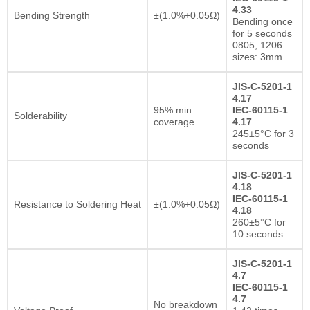
4.33
Bending Strength
±(1.0%+0.05Ω)
Bending once
for 5 seconds
0805, 1206
sizes: 3mm
JIS-C-5201-1
4.17
95% min.
IEC-60115-1
Solderability
coverage
4.17
245±5°C for 3
seconds
JIS-C-5201-1
4.18
IEC-60115-1
Resistance to Soldering Heat
±(1.0%+0.05Ω)
4.18
260±5°C for
10 seconds
JIS-C-5201-1
4.7
IEC-60115-1
4.7
No breakdown