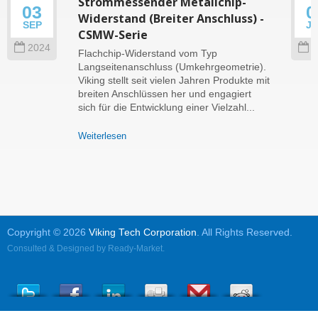
Strommessender Metallchip-
03
0
Widerstand (Breiter Anschluss) -
SEP
J
CSMW-Serie
2024
2
Flachchip-Widerstand vom Typ
Langseitenanschluss (Umkehrgeometrie).
Viking stellt seit vielen Jahren Produkte mit
breiten Anschlüssen her und engagiert
sich für die Entwicklung einer Vielzahl...
Weiterlesen
Copyright © 2026
Viking Tech Corporation
. All Rights Reserved.
Consulted & Designed by
Ready-Market
.