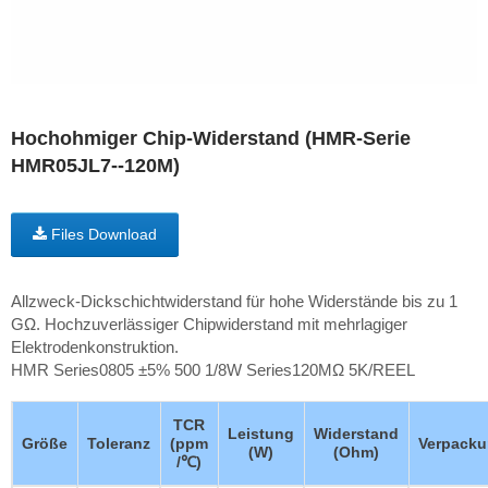
Hochohmiger Chip-Widerstand (HMR-Serie
HMR05JL7--120M)
Files Download
Allzweck-Dickschichtwiderstand für hohe Widerstände bis zu 1
GΩ. Hochzuverlässiger Chipwiderstand mit mehrlagiger
Elektrodenkonstruktion.
HMR Series0805 ±5% 500 1/8W Series120MΩ 5K/REEL
TCR
Leistung
Widerstand
Größe
Toleranz
(ppm
Verpack
(W)
(Ohm)
/℃)