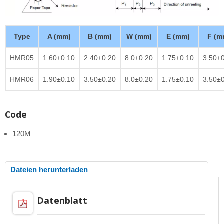
Type
A (mm)
B (mm)
W (mm)
E (mm)
F (m
HMR05
1.60±0.10
2.40±0.20
8.0±0.20
1.75±0.10
3.50±
HMR06
1.90±0.10
3.50±0.20
8.0±0.20
1.75±0.10
3.50±
Code
120M
Dateien herunterladen
Datenblatt