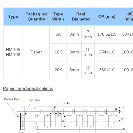
Packaging
Tape
Reel
ΦB
Type
ΦA (mm)
Quantity
Width
Diameter
(mm
7
5K
8mm
178.5±1.5
60+1/
inch
HMR05
10
Paper
10K
8mm
254±1.0
100±0
HMR06
inch
13
20K
8mm
330±1.0
100±0
inch
Paper Tape Specifications