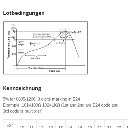
Lötbedingungen
Kennzeichnung
5% for 0805/1206:
3 digits marking in E24
Example: 101=100Ω 102=1KΩ (1st and 2nd are E24 code and
3rd code is multiplier)
E24
10
11
12
13
15
16
18
20
22
24
27