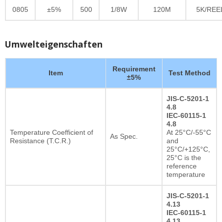
0805
±5%
500
1/8W
120M
5K/REE
Umwelteigenschaften
Requirement
Item
Test Method
±5%
JIS-C-5201-1
4.8
IEC-60115-1
4.8
Temperature Coefficient of
At 25°C/-55°C
As Spec.
Resistance (T.C.R.)
and
25°C/+125°C,
25°C is the
reference
temperature
JIS-C-5201-1
4.13
IEC-60115-1
4.13