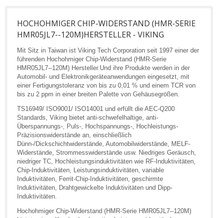
HOCHOHMIGER CHIP-WIDERSTAND (HMR-SERIE
HMR05JL7--120M)HERSTELLER - VIKING
Mit Sitz in Taiwan ist Viking Tech Corporation seit 1997 einer der
führenden Hochohmiger Chip-Widerstand (HMR-Serie
HMR05JL7--120M) Hersteller.Und ihre Produkte werden in der
Automobil- und Elektronikgeräteanwendungen eingesetzt, mit
einer Fertigungstoleranz von bis zu 0,01 % und einem TCR von
bis zu 2 ppm in einer breiten Palette von Gehäusegrößen.
TS16949/ ISO9001/ ISO14001 und erfüllt die AEC-Q200
Standards, Viking bietet anti-schwefelhaltige, anti-
Überspannungs-, Puls-, Hochspannungs-, Hochleistungs-
Präzisionswiderstände an, einschließlich
Dünn-/Dickschichtwiderstände, Automobilwiderstände, MELF-
Widerstände, Strommesswiderstände usw. Niedriges Geräusch,
niedriger TC, Hochleistungsinduktivitäten wie RF-Induktivitäten,
Chip-Induktivitäten, Leistungsinduktivitäten, variable
Induktivitäten, Ferrit-Chip-Induktivitäten, geschirmte
Induktivitäten, Drahtgewickelte Induktivitäten und Dipp-
Induktivitäten.
Hochohmiger Chip-Widerstand (HMR-Serie HMR05JL7--120M)