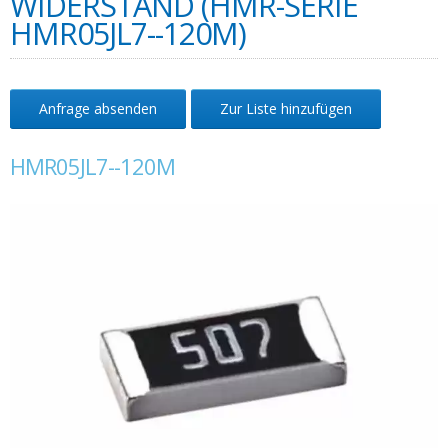
WIDERSTAND (HMR-SERIE
HMR05JL7--120M)
Anfrage absenden
Zur Liste hinzufügen
HMR05JL7--120M