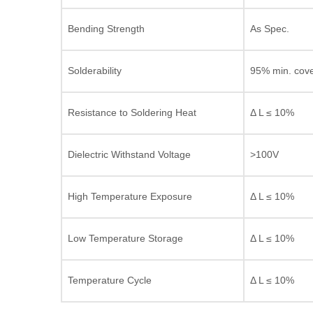
Bending Strength
As Spec.
Solderability
95% min. cov
Resistance to Soldering Heat
Δ L ≤ 10%
Dielectric Withstand Voltage
>100V
High Temperature Exposure
Δ L ≤ 10%
Low Temperature Storage
Δ L ≤ 10%
Temperature Cycle
Δ L ≤ 10%