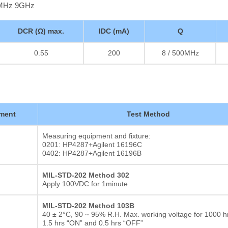
00MHz 9GHz
DCR (Ω) max.
IDC (mA)
Q
0.55
200
8 / 500MHz
ment
Test Method
Measuring equipment and fixture:
0201: HP4287+Agilent 16196C
0402: HP4287+Agilent 16196B
MIL-STD-202 Method 302
Apply 100VDC for 1minute
MIL-STD-202 Method 103B
40 ± 2°C, 90 ~ 95% R.H. Max. working voltage for 1000 hr
1.5 hrs “ON” and 0.5 hrs “OFF”