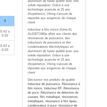
aluminium de haute qualité avec une
solide réputation. Grâce à une
technologie avancée et 25 ans
d'expérience, Viking s'assure de
répondre aux exigences de chaque
T
client.
Inducteur à film mince (Série AL
0.42 ±
AL01BT1N6)a offert aux clients des
0.02
résistances de puissance, des
inducteurs de puissance et des
0.43 ±
condensateurs électrolytiques en
0.03
aluminium de haute qualité avec une
solide réputation. Grâce à une
technologie avancée et 25 ans
d'expérience, Viking s'assure de
répondre aux exigences de chaque
client.
Découvrez nos produits de qualité
Inducteur de puissance
,
Résistance à
film mince
,
Inducteur RF
,
Résistance
de puce
,
Résistance de détection de
courant
,
film métallique
,
résistances
métalliques
,
résistance à film épais
,
condensateur à puce
,
résistance de