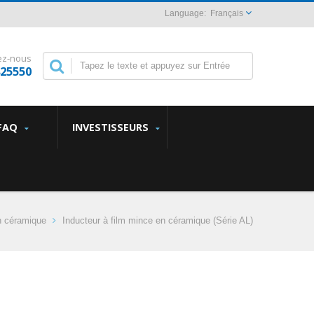
Français
ez-nous
825550
FAQ
INVESTISSEURS
n céramique
Inducteur à film mince en céramique (Série AL)