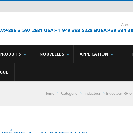
Appel
W:+886-3-597-2931 USA:+1-949-398-5228 EMEA:+39-334-3
PRODUITS
NOUVELLES
APPLICATION
GUE
Home
Catégorie
Inducteur
Inducteur RF e