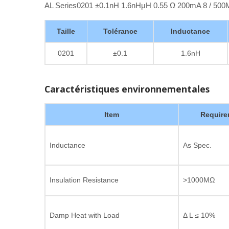
AL Series0201 ±0.1nH 1.6nHμH 0.55 Ω 200mA 8 / 5
Taille
Tolérance
Inductance
0201
±0.1
1.6nH
Caractéristiques environnementales
Item
Require
Inductance
As Spec.
Insulation Resistance
>1000MΩ
Damp Heat with Load
Δ L ≤ 10%