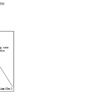
%RH
Résistance à film épais