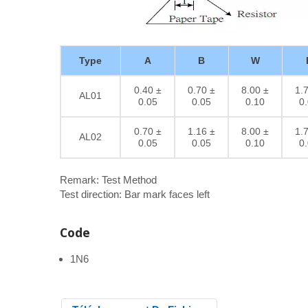
Type
A
B
W
0.40 ±
0.70 ±
8.00 ±
1.
AL01
0.05
0.05
0.10
0
0.70 ±
1.16 ±
8.00 ±
1.
AL02
0.05
0.05
0.10
0
Remark: Test Method
Test direction: Bar mark faces left
Code
1N6