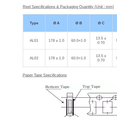
Reel Specifications & Packaging Quantity (Unit : mm)
Type
Ø A
Ø B
Ø C
13.5 ±
AL01
178 ± 1.0
60.0+1.0
0.70
13.5 ±
AL02
178 ± 1.0
60.0+1.0
0.70
Paper Tape Specifications