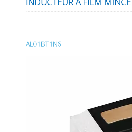
INDUCTEUR À FILM MINCE 
AL01BT1N6