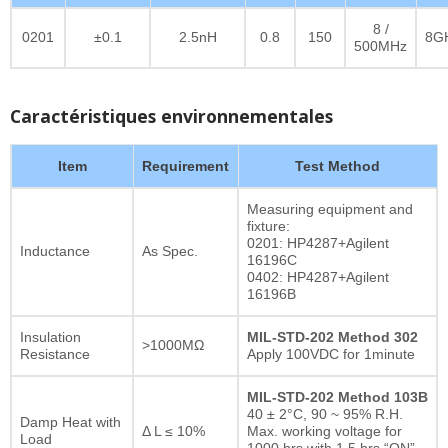
8 /
0201
±0.1
2.5nH
0.8
150
8G
500MHz
Caractéristiques environnementales
Item
Requirement
Test Method
Measuring equipment and
fixture:
0201: HP4287+Agilent
Inductance
As Spec.
16196C
0402: HP4287+Agilent
16196B
Insulation
MIL-STD-202 Method 302
>1000MΩ
Resistance
Apply 100VDC for 1minute
MIL-STD-202 Method 103B
40 ± 2°C, 90 ~ 95% R.H.
Damp Heat with
Δ L ≤ 10%
Max. working voltage for
Load
1000 hrs with 1.5 hrs “ON”