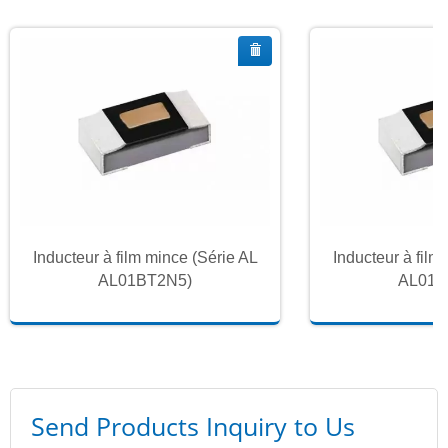
Inducteur à film mince (Série AL
Inducteur à film
AL01BT2N5)
AL01B