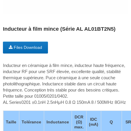
Inducteur à film mince (Série AL AL01BT2N5)
Files Download
Inducteur en céramique à film mince, inducteur haute fréquence,
inducteur RF pour une SRF élevée, excellente qualité, stabilité
thermique supérieure. Puce céramique à une seule couche
photolithographique. Inductance stable dans un circuit haute
fréquence. Conception très stable pour des besoins critiques.
Petite taille pour 01005/0201/0402.
AL Series0201 ±0.1nH 2.5nHμH 0.8 Ω 150mA 8 / 500MHz 8GHz
DCR
IDC
Taille
Tolérance
Inductance
(Ω)
Q
SR
(mA)
max.