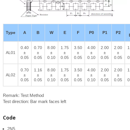
Type
A
B
W
E
F
P0
P1
P2
0.40
0.70
8.00
1.75
3.50
4.00
2.00
2.00
1
AL01
±
±
±
±
±
±
±
±
0.05
0.05
0.10
0.05
0.05
0.10
0.05
0.05
0
0.70
1.16
8.00
1.75
3.50
4.00
2.00
2.00
1
AL02
±
±
±
±
±
±
±
±
0.05
0.05
0.10
0.05
0.05
0.10
0.05
0.05
0
Remark: Test Method
Test direction: Bar mark faces left
Code
2N5