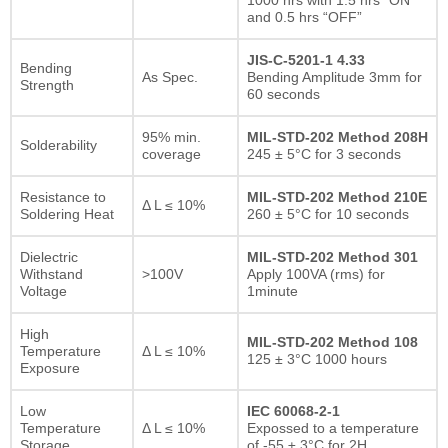
and 0.5 hrs “OFF”
JIS-C-5201-1 4.33
Bending
As Spec.
Bending Amplitude 3mm for
Strength
60 seconds
95% min.
MIL-STD-202 Method 208H
Solderability
coverage
245 ± 5°C for 3 seconds
Resistance to
MIL-STD-202 Method 210E
Δ L ≤ 10%
Soldering Heat
260 ± 5°C for 10 seconds
Dielectric
MIL-STD-202 Method 301
Withstand
>100V
Apply 100VA (rms) for
Voltage
1minute
High
MIL-STD-202 Method 108
Temperature
Δ L ≤ 10%
125 ± 3°C 1000 hours
Exposure
Low
IEC 60068-2-1
Temperature
Δ L ≤ 10%
Expossed to a temperature
Storage
of -55 ± 3°C for 2H