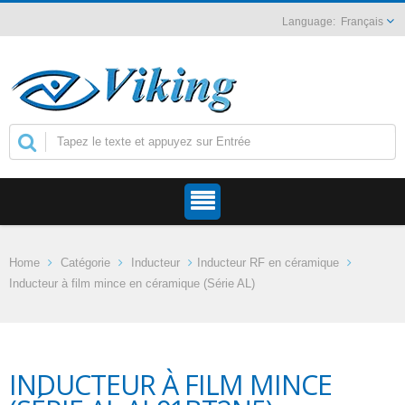
Français
Home
Catégorie
Inducteur
Inducteur RF en céramique
Inducteur à film mince en céramique (Série AL)
INDUCTEUR À FILM MINCE