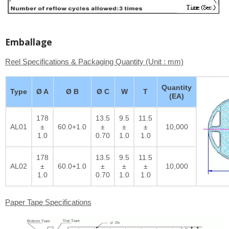
Emballage
Reel Specifications & Packaging Quantity (Unit : mm)
Quantity
Type
Ø A
Ø B
Ø C
W
T
(EA)
178
13.5
9.5
11.5
AL01
±
60.0+1.0
±
±
±
10,000
1.0
0.70
1.0
1.0
178
13.5
9.5
11.5
AL02
±
60.0+1.0
±
±
±
10,000
1.0
0.70
1.0
1.0
Paper Tape Specifications