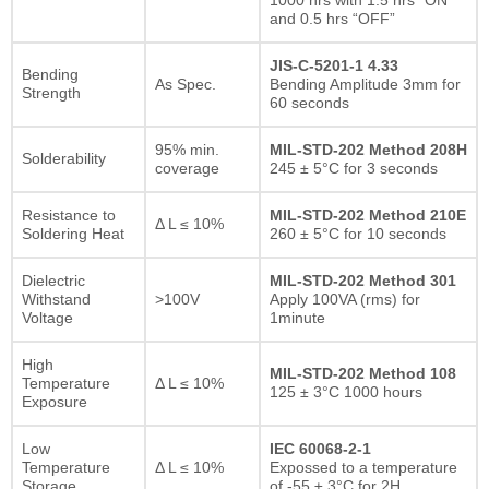
and 0.5 hrs “OFF”
JIS-C-5201-1 4.33
Bending
As Spec.
Bending Amplitude 3mm for
Strength
60 seconds
95% min.
MIL-STD-202 Method 208H
Solderability
coverage
245 ± 5°C for 3 seconds
Resistance to
MIL-STD-202 Method 210E
Δ L ≤ 10%
Soldering Heat
260 ± 5°C for 10 seconds
Dielectric
MIL-STD-202 Method 301
Withstand
>100V
Apply 100VA (rms) for
Voltage
1minute
High
MIL-STD-202 Method 108
Temperature
Δ L ≤ 10%
125 ± 3°C 1000 hours
Exposure
Low
IEC 60068-2-1
Temperature
Δ L ≤ 10%
Expossed to a temperature
Storage
of -55 ± 3°C for 2H