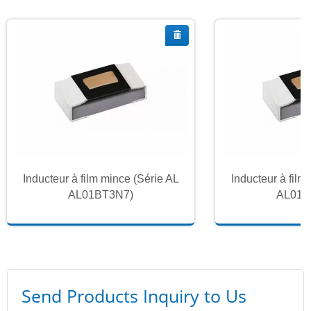
Inducteur à film mince (Série AL
Inducteur à film
AL01BT3N7)
AL01B