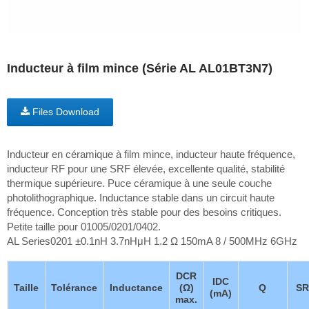
Inducteur à film mince (Série AL AL01BT3N7)
Files Download
Inducteur en céramique à film mince, inducteur haute fréquence,
inducteur RF pour une SRF élevée, excellente qualité, stabilité
thermique supérieure. Puce céramique à une seule couche
photolithographique. Inductance stable dans un circuit haute
fréquence. Conception très stable pour des besoins critiques.
Petite taille pour 01005/0201/0402.
AL Series0201 ±0.1nH 3.7nHμH 1.2 Ω 150mA 8 / 500MHz 6GHz
DCR
IDC
Taille
Tolérance
Inductance
(Ω)
Q
SR
(mA)
max.