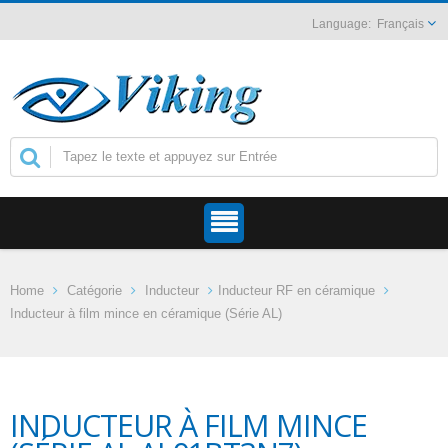
Français
Home
Catégorie
Inducteur
Inducteur RF en céramique
Inducteur à film mince en céramique (Série AL)
INDUCTEUR À FILM MINCE