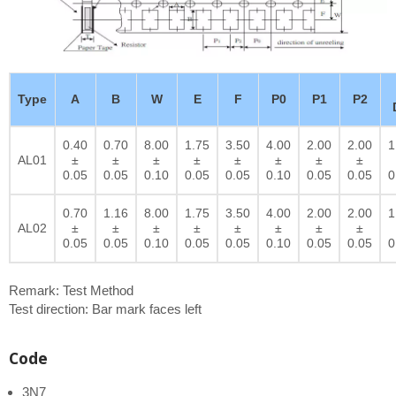
Type
A
B
W
E
F
P0
P1
P2
0.40
0.70
8.00
1.75
3.50
4.00
2.00
2.00
1
AL01
±
±
±
±
±
±
±
±
0.05
0.05
0.10
0.05
0.05
0.10
0.05
0.05
0
0.70
1.16
8.00
1.75
3.50
4.00
2.00
2.00
1
AL02
±
±
±
±
±
±
±
±
0.05
0.05
0.10
0.05
0.05
0.10
0.05
0.05
0
Remark: Test Method
Test direction: Bar mark faces left
Code
3N7