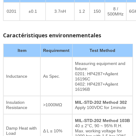
8 /
0201
±0.1
3.7nH
1.2
150
6G
500MHz
Caractéristiques environnementales
Item
Requirement
Test Method
Measuring equipment and
fixture:
0201: HP4287+Agilent
Inductance
As Spec.
16196C
0402: HP4287+Agilent
16196B
Insulation
MIL-STD-202 Method 302
>1000MΩ
Resistance
Apply 100VDC for 1minute
MIL-STD-202 Method 103B
40 ± 2°C, 90 ~ 95% R.H.
Damp Heat with
Δ L ≤ 10%
Max. working voltage for
Load
1000 hrs with 1.5 hrs “ON”