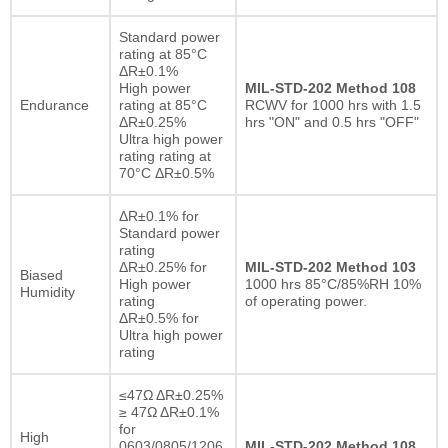
Standard power
rating at 85°C
ΔR±0.1%
High power
MIL-STD-202 Method 108
Endurance
rating at 85°C
RCWV for 1000 hrs with 1.5
ΔR±0.25%
hrs "ON" and 0.5 hrs "OFF"
Ultra high power
rating rating at
70°C ΔR±0.5%
ΔR±0.1% for
Standard power
rating
ΔR±0.25% for
MIL-STD-202 Method 103
Biased
High power
1000 hrs 85°C/85%RH 10%
Humidity
rating
of operating power.
ΔR±0.5% for
Ultra high power
rating
≤47Ω ΔR±0.25%
≥ 47Ω ΔR±0.1%
for
High
0603/0805/1206
MIL-STD-202 Method 108