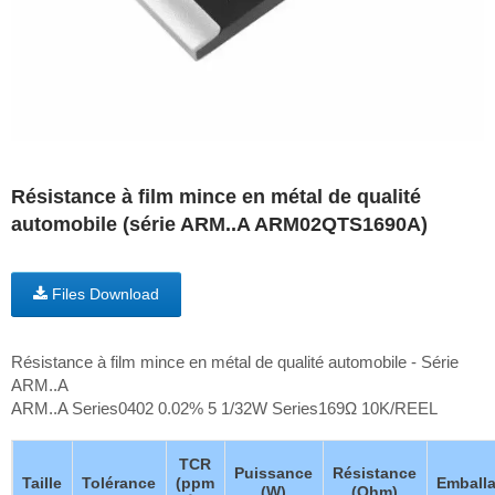
Résistance à film mince en métal de qualité
automobile (série ARM..A ARM02QTS1690A)
Files Download
Résistance à film mince en métal de qualité automobile - Série
ARM..A
ARM..A Series0402 0.02% 5 1/32W Series169Ω 10K/REEL
TCR
Puissance
Résistance
Taille
Tolérance
(ppm
Emball
(W)
(Ohm)