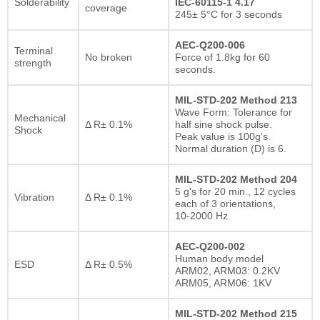
Solderability
IEC-60115-1 4.17
coverage
245± 5°C for 3 seconds
AEC-Q200-006
Terminal
No broken
Force of 1.8kg for 60
strength
seconds.
MIL-STD-202 Method 213
Wave Form: Tolerance for
Mechanical
Δ R± 0.1%
half sine shock pulse.
Shock
Peak value is 100g's.
Normal duration (D) is 6.
MIL-STD-202 Method 204
5 g's for 20 min., 12 cycles
Vibration
Δ R± 0.1%
each of 3 orientations,
10-2000 Hz
AEC-Q200-002
Human body model
ESD
Δ R± 0.5%
ARM02, ARM03: 0.2KV
ARM05, ARM06: 1KV
MIL-STD-202 Method 215