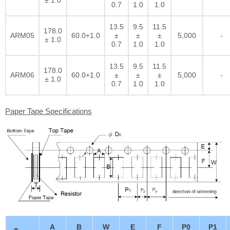
0.7
1.0
1.0
13.5
9.5
11.5
178.0
ARM05
60.0+1.0
±
±
±
5,000
-
± 1.0
0.7
1.0
1.0
13.5
9.5
11.5
178.0
ARM06
60.0+1.0
±
±
±
5,000
-
± 1.0
0.7
1.0
1.0
Paper Tape Specifications
A
B
W
E
F
P0
P1