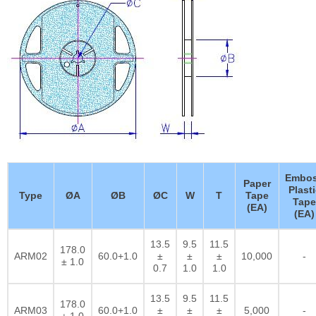
Embo
Paper
Plasti
Type
ØA
ØB
ØC
W
T
Tape
Tape
(EA)
(EA)
13.5
9.5
11.5
178.0
ARM02
60.0+1.0
±
±
±
10,000
-
± 1.0
0.7
1.0
1.0
13.5
9.5
11.5
178.0
ARM03
60.0+1.0
±
±
±
5,000
-
± 1.0