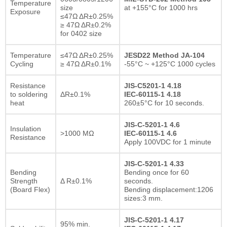
Temperature
size
at +155°C for 1000 hrs
Exposure
≤47Ω ΔR±0.25%
≥ 47Ω ΔR±0.2%
for 0402 size
Temperature
≤47Ω ΔR±0.25%
JESD22 Method JA-104
Cycling
≥ 47Ω ΔR±0.1%
-55°C ~ +125°C 1000 cycles
Resistance
JIS-C5201-1 4.18
to soldering
ΔR±0.1%
IEC-60115-1 4.18
heat
260±5°C for 10 seconds.
JIS-C-5201-1 4.6
Insulation
>1000 MΩ
IEC-60115-1 4.6
Resistance
Apply 100VDC for 1 minute
JIS-C-5201-1 4.33
Bending
Bending once for 60
Strength
Δ R±0.1%
seconds.
(Board Flex)
Bending displacement:1206
sizes:3 mm.
JIS-C-5201-1 4.17
95% min.