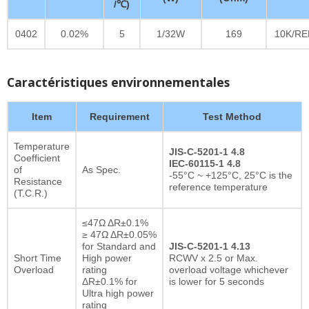
/℃)
0402
0.02%
5
1/32W
169
10K/RE
Caractéristiques environnementales
Item
Requirement
Test Method
Temperature
JIS-C-5201-1 4.8
Coefficient
IEC-60115-1 4.8
of
As Spec.
-55°C ~ +125°C, 25°C is the
Resistance
reference temperature
(T.C.R.)
≤47Ω ΔR±0.1%
≥ 47Ω ΔR±0.05%
for Standard and
JIS-C-5201-1 4.13
Short Time
High power
RCWV x 2.5 or Max.
Overload
rating
overload voltage whichever
ΔR±0.1% for
is lower for 5 seconds
Ultra high power
rating