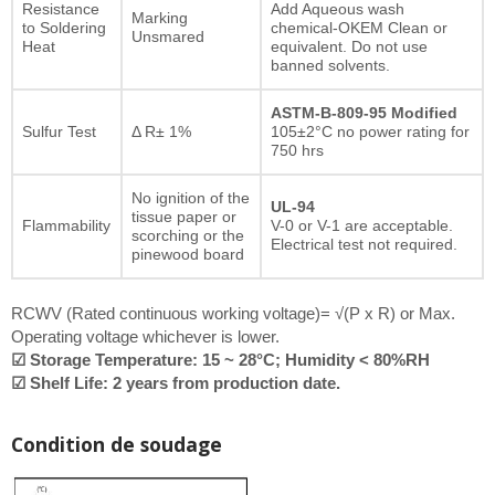
Resistance
Add Aqueous wash
Marking
to Soldering
chemical-OKEM Clean or
Unsmared
Heat
equivalent. Do not use
banned solvents.
ASTM-B-809-95 Modified
Sulfur Test
Δ R± 1%
105±2°C no power rating for
750 hrs
No ignition of the
UL-94
tissue paper or
Flammability
V-0 or V-1 are acceptable.
scorching or the
Electrical test not required.
pinewood board
RCWV (Rated continuous working voltage)= √(P x R) or Max.
Operating voltage whichever is lower.
☑ Storage Temperature: 15 ~ 28°C; Humidity < 80%RH
☑ Shelf Life: 2 years from production date.
Condition de soudage