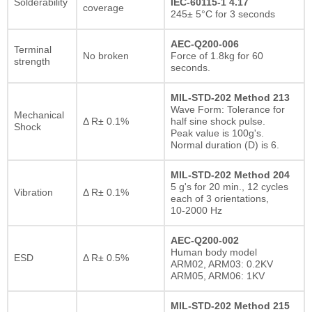
Solderability
IEC-60115-1 4.17
coverage
245± 5°C for 3 seconds
AEC-Q200-006
Terminal
No broken
Force of 1.8kg for 60
strength
seconds.
MIL-STD-202 Method 213
Wave Form: Tolerance for
Mechanical
Δ R± 0.1%
half sine shock pulse.
Shock
Peak value is 100g's.
Normal duration (D) is 6.
MIL-STD-202 Method 204
5 g's for 20 min., 12 cycles
Vibration
Δ R± 0.1%
each of 3 orientations,
10-2000 Hz
AEC-Q200-002
Human body model
ESD
Δ R± 0.5%
ARM02, ARM03: 0.2KV
ARM05, ARM06: 1KV
MIL-STD-202 Method 215