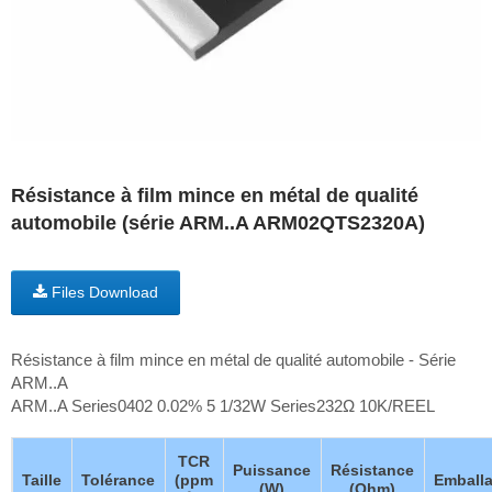
Résistance à film mince en métal de qualité
automobile (série ARM..A ARM02QTS2320A)
Files Download
Résistance à film mince en métal de qualité automobile - Série
ARM..A
ARM..A Series0402 0.02% 5 1/32W Series232Ω 10K/REEL
TCR
Puissance
Résistance
Taille
Tolérance
(ppm
Emball
(W)
(Ohm)