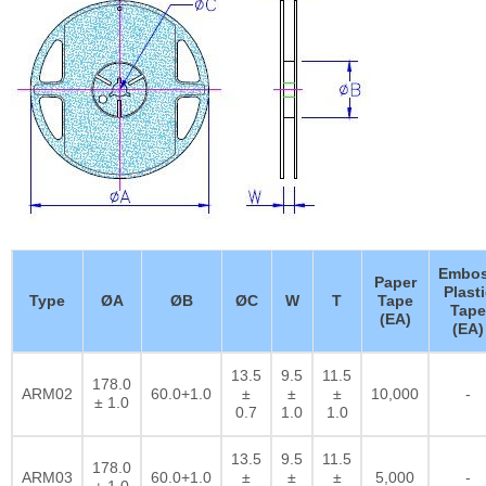
Embo
Paper
Plasti
Type
ØA
ØB
ØC
W
T
Tape
Tape
(EA)
(EA)
13.5
9.5
11.5
178.0
ARM02
60.0+1.0
±
±
±
10,000
-
± 1.0
0.7
1.0
1.0
13.5
9.5
11.5
178.0
ARM03
60.0+1.0
±
±
±
5,000
-
± 1.0