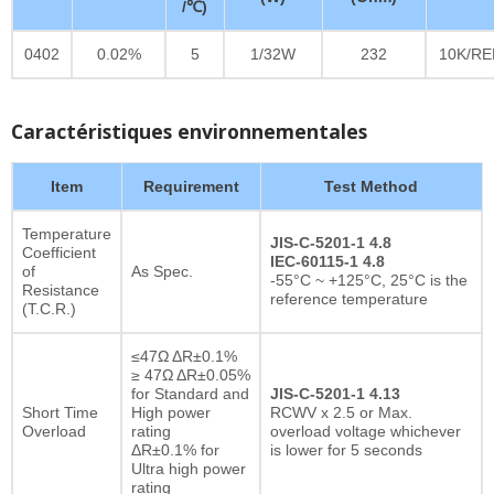
/℃)
0402
0.02%
5
1/32W
232
10K/RE
Caractéristiques environnementales
Item
Requirement
Test Method
Temperature
JIS-C-5201-1 4.8
Coefficient
IEC-60115-1 4.8
of
As Spec.
-55°C ~ +125°C, 25°C is the
Resistance
reference temperature
(T.C.R.)
≤47Ω ΔR±0.1%
≥ 47Ω ΔR±0.05%
for Standard and
JIS-C-5201-1 4.13
Short Time
High power
RCWV x 2.5 or Max.
Overload
rating
overload voltage whichever
ΔR±0.1% for
is lower for 5 seconds
Ultra high power
rating