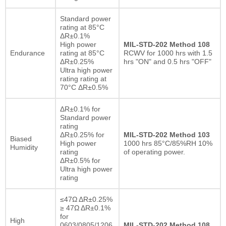
Standard power
rating at 85°C
ΔR±0.1%
High power
MIL-STD-202 Method 108
Endurance
rating at 85°C
RCWV for 1000 hrs with 1.5
ΔR±0.25%
hrs "ON" and 0.5 hrs "OFF"
Ultra high power
rating rating at
70°C ΔR±0.5%
ΔR±0.1% for
Standard power
rating
ΔR±0.25% for
MIL-STD-202 Method 103
Biased
High power
1000 hrs 85°C/85%RH 10%
Humidity
rating
of operating power.
ΔR±0.5% for
Ultra high power
rating
≤47Ω ΔR±0.25%
≥ 47Ω ΔR±0.1%
for
High
0603/0805/1206
MIL-STD-202 Method 108