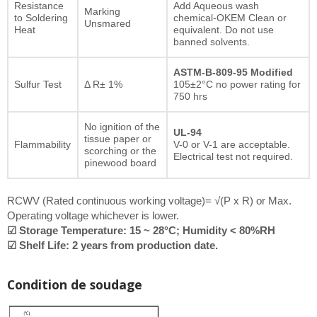
Resistance
Add Aqueous wash
Marking
to Soldering
chemical-OKEM Clean or
Unsmared
Heat
equivalent. Do not use
banned solvents.
ASTM-B-809-95 Modified
Sulfur Test
Δ R± 1%
105±2°C no power rating for
750 hrs
No ignition of the
UL-94
tissue paper or
Flammability
V-0 or V-1 are acceptable.
scorching or the
Electrical test not required.
pinewood board
RCWV (Rated continuous working voltage)= √(P x R) or Max.
Operating voltage whichever is lower.
☑ Storage Temperature: 15 ~ 28°C; Humidity < 80%RH
☑ Shelf Life: 2 years from production date.
Condition de soudage