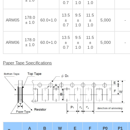
0.7
1.0
1.0
13.5
9.5
11.5
178.0
ARM05
60.0+1.0
±
±
±
5,000
-
± 1.0
0.7
1.0
1.0
13.5
9.5
11.5
178.0
ARM06
60.0+1.0
±
±
±
5,000
-
± 1.0
0.7
1.0
1.0
Paper Tape Specifications
A
B
W
E
F
P0
P1