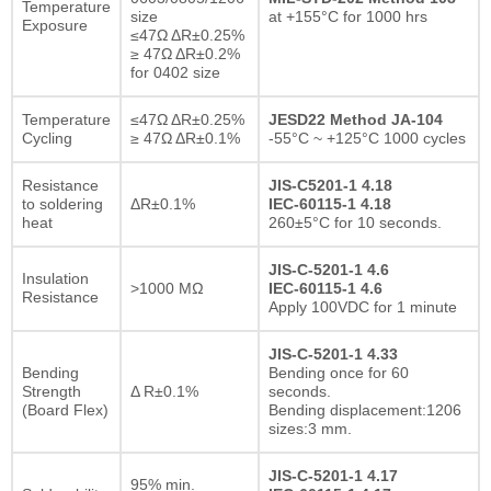
Temperature
size
at +155°C for 1000 hrs
Exposure
≤47Ω ΔR±0.25%
≥ 47Ω ΔR±0.2%
for 0402 size
Temperature
≤47Ω ΔR±0.25%
JESD22 Method JA-104
Cycling
≥ 47Ω ΔR±0.1%
-55°C ~ +125°C 1000 cycles
Resistance
JIS-C5201-1 4.18
to soldering
ΔR±0.1%
IEC-60115-1 4.18
heat
260±5°C for 10 seconds.
JIS-C-5201-1 4.6
Insulation
>1000 MΩ
IEC-60115-1 4.6
Resistance
Apply 100VDC for 1 minute
JIS-C-5201-1 4.33
Bending
Bending once for 60
Strength
Δ R±0.1%
seconds.
(Board Flex)
Bending displacement:1206
sizes:3 mm.
JIS-C-5201-1 4.17
95% min.