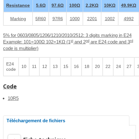
Resistance
5.6Ω
97.6Ω
100Ω
2.2KΩ
10KΩ
49.9KΩ
Marking
5R60
97R6
1000
2201
1002
4992
5% for 0603/0805/1206/1210/2010/2512: 3 digits marking in E24
st
nd
rd
Example: 101=100Ω 102=1KΩ (1
and 2
are E24 code and 3
code is multiplier)
E24
10
11
12
13
15
16
18
20
22
24
27
code
Code
10R5
Téléchargement de fichiers