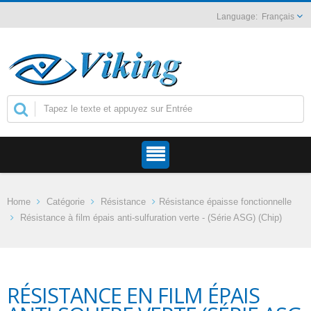
Français
Home
Catégorie
Résistance
Résistance épaisse fonctionnelle
Résistance à film épais anti-sulfuration verte - (Série ASG) (Chip)
RÉSISTANCE EN FILM ÉPAIS