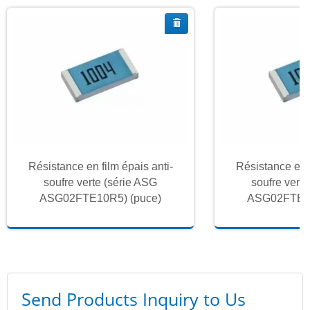
Résistance en film épais anti-
Résistance en f
soufre verte (série ASG
soufre vert
ASG02FTE10R5) (puce)
ASG02FTE10