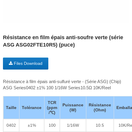
Résistance en film épais anti-soufre verte (série
ASG ASG02FTE10R5) (puce)
Files Download
Résistance à film épais anti-sulfuré verte - (Série ASG) (Chip)
ASG Series0402 ±1% 100 1/16W Series10.5Ω 10K/Reel
TCR
Puissance
Résistance
Taille
Tolérance
(ppm
Emball
(W)
(Ohm)
/℃)
0402
±1%
100
1/16W
10.5
10K/Re