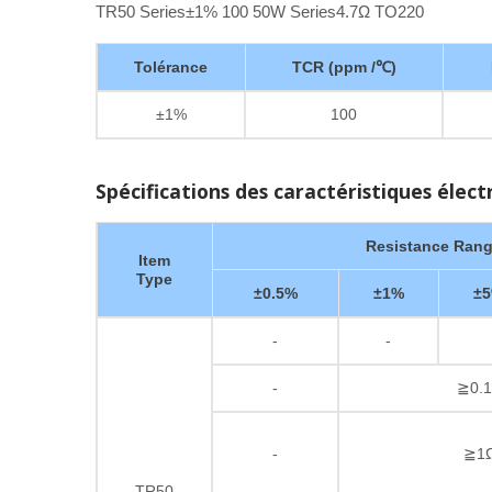
TR50 Series±1% 100 50W Series4.7Ω TO220
Tolérance
TCR (ppm /℃)
±1%
100
Spécifications des caractéristiques élect
Resistance Ran
Item
Type
±0.5%
±1%
±
-
-
-
≧0.1
-
≧1Ω
TR50