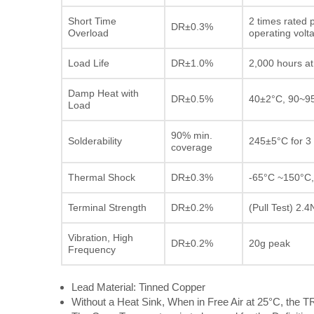
Short Time
2 times rated 
DR±0.3%
Overload
operating volt
Load Life
DR±1.0%
2,000 hours at
Damp Heat with
DR±0.5%
40±2°C, 90~95
Load
90% min.
Solderability
245±5°C for 3
coverage
Thermal Shock
DR±0.3%
-65°C ~150°C,
Terminal Strength
DR±0.2%
(Pull Test) 2.4
Vibration, High
DR±0.2%
20g peak
Frequency
Lead Material: Tinned Copper
Without a Heat Sink, When in Free Air at 25°C, the T