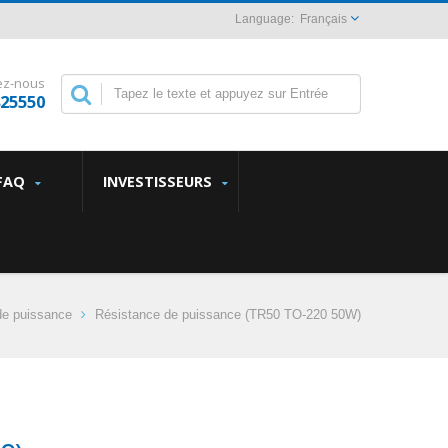
Français
ez-nous
825550
FAQ
INVESTISSEURS
de puissance
Résistance de puissance (TR50 TO-220 50W)