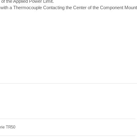
 of the Applied Power Limit.
th a Thermocouple Contacting the Center of the Component Mount
rie TR50