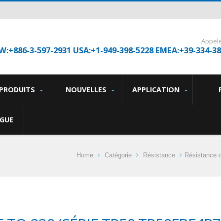
Appel
W:+886-3-597-2931 USA:+1-949-398-5228 EMEA:+39-334-3
PRODUITS
NOUVELLES
APPLICATION
GUE
Home
Catégorie
Résistance
Résistance 