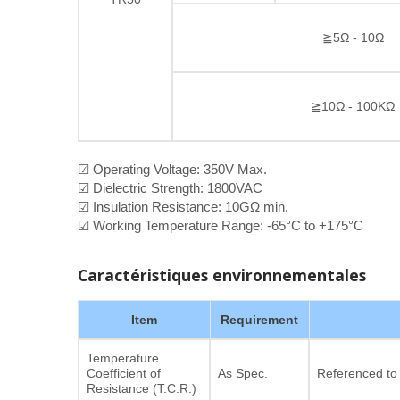
≧5Ω - 10Ω
≧10Ω - 100KΩ
☑ Operating Voltage: 350V Max.
☑ Dielectric Strength: 1800VAC
☑ Insulation Resistance: 10GΩ min.
☑ Working Temperature Range: -65°C to +175°C
Caractéristiques environnementales
Item
Requirement
Temperature
Coefficient of
As Spec.
Referenced to
Resistance (T.C.R.)