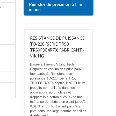
Résistor de précision à film
Indu
s
mince
RÉSISTANCE DE PUISSANCE
TO-220 (SÉRIE TR50
TR50FBE4R70) FABRICANT -
VIKING
Basée à Taïwan, Viking Tech
Corporation est l'un des principaux
fabricants de Résistance de
puissance TO-220 (Série TR50
TR50FBE4R70) depuis 1997.Et leurs
produits sont utilisés dans les
applications automobiles et
d'appareils électroniques, avec une
tolérance de fabrication allant jusqu'à
0,01 % et un TCR allant jusqu'à 2
ppm dans une large gamme de tailles
d'emballage.