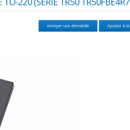
 TO-220 (SÉRIE TR50 TR50FBE4R7
envoyer une demande
Ajouter à la 