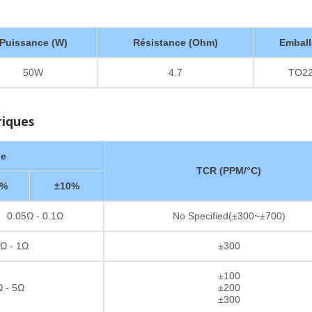
Puissance (W)
Résistance (Ohm)
Emball
50W
4.7
TO2
riques
ge
TCR (PPM/°C)
5%
±10%
0.05Ω - 0.1Ω
No Specified(±300~±700)
Ω - 1Ω
±300
±100
 - 5Ω
±200
±300