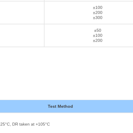
±100
±200
±300
±50
±100
±200
Test Method
 25°C, DR taken at +105°C