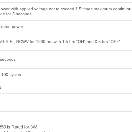
Résistance à film épais
power with applied voltage not to exceed 1.5 times maximum continuou
age for 5 seconds
 rated power
% R.H., RCWV for 1000 hrs with 1.5 hrs “ON” and 0.5 hrs “OFF”
 seconds
 100 cycles
N
R50 is Rated for 3W.