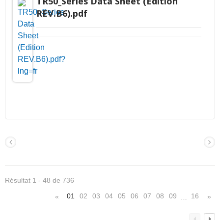
TR50_Series Data Sheet (Edition
REV.B6).pdf
Résultat 1 - 48 de 736
01
02
03
04
05
06
07
08
09
16
«
»
…