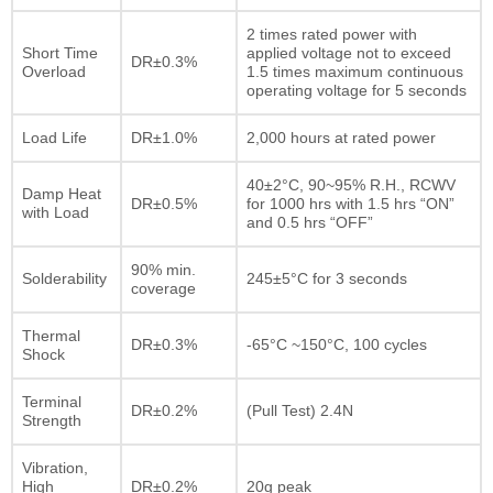
2 times rated power with
Short Time
applied voltage not to exceed
DR±0.3%
Overload
1.5 times maximum continuous
operating voltage for 5 seconds
Load Life
DR±1.0%
2,000 hours at rated power
40±2°C, 90~95% R.H., RCWV
Damp Heat
DR±0.5%
for 1000 hrs with 1.5 hrs “ON”
with Load
and 0.5 hrs “OFF”
90% min.
Solderability
245±5°C for 3 seconds
coverage
Thermal
DR±0.3%
-65°C ~150°C, 100 cycles
Shock
Terminal
DR±0.2%
(Pull Test) 2.4N
Strength
Vibration,
High
DR±0.2%
20g peak