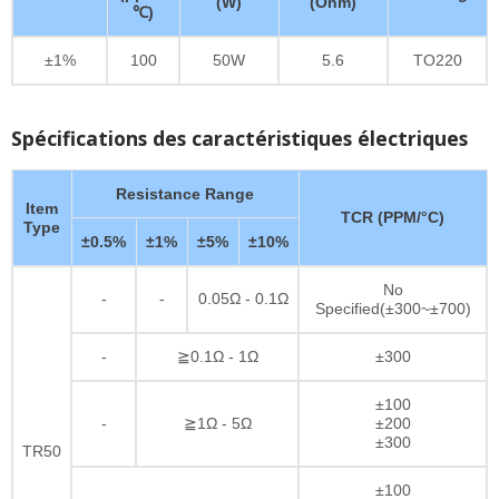
(W)
(Ohm)
℃)
±1%
100
50W
5.6
TO220
Spécifications des caractéristiques électriques
Resistance Range
Item
TCR (PPM/°C)
Type
±0.5%
±1%
±5%
±10%
No
-
-
0.05Ω - 0.1Ω
Specified(±300~±700)
-
≧0.1Ω - 1Ω
±300
±100
-
≧1Ω - 5Ω
±200
±300
TR50
±100