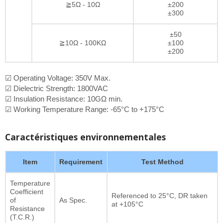
≧5Ω - 10Ω
±200
±300
±50
≧10Ω - 100KΩ
±100
±200
☑ Operating Voltage: 350V Max.
☑ Dielectric Strength: 1800VAC
☑ Insulation Resistance: 10GΩ min.
☑ Working Temperature Range: -65°C to +175°C
Caractéristiques environnementales
Item
Requirement
Test Method
Temperature
Coefficient
Referenced to 25°C, DR taken
of
As Spec.
at +105°C
Resistance
(T.C.R.)