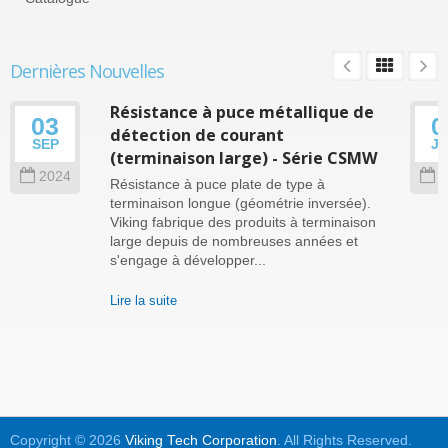
Dernières Nouvelles
Résistance à puce métallique de
03
0
détection de courant
SEP
J
(terminaison large) - Série CSMW
2024
2
Résistance à puce plate de type à
terminaison longue (géométrie inversée).
Viking fabrique des produits à terminaison
large depuis de nombreuses années et
s'engage à développer...
Lire la suite
Copyright © 2026
Viking Tech Corporation
. All Rights Reserved.