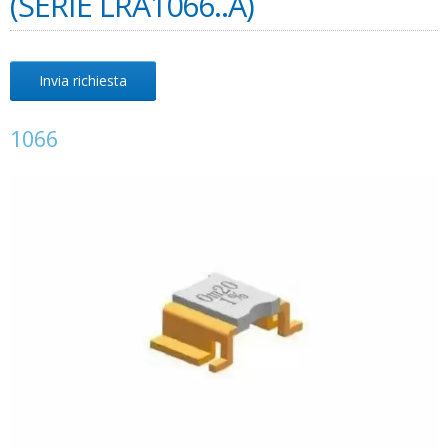
(SERIE LRA1066..A)
Invia richiesta
1066