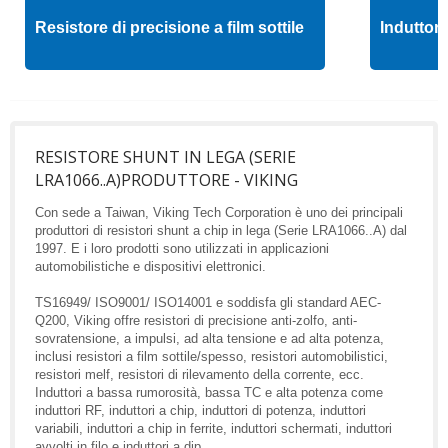
Resistore di precisione a film sottile
Induttore
RESISTORE SHUNT IN LEGA (SERIE
LRA1066..A)PRODUTTORE - VIKING
Con sede a Taiwan, Viking Tech Corporation è uno dei principali
produttori di resistori shunt a chip in lega (Serie LRA1066..A) dal
1997. E i loro prodotti sono utilizzati in applicazioni
automobilistiche e dispositivi elettronici.
TS16949/ ISO9001/ ISO14001 e soddisfa gli standard AEC-
Q200, Viking offre resistori di precisione anti-zolfo, anti-
sovratensione, a impulsi, ad alta tensione e ad alta potenza,
inclusi resistori a film sottile/spesso, resistori automobilistici,
resistori melf, resistori di rilevamento della corrente, ecc.
Induttori a bassa rumorosità, bassa TC e alta potenza come
induttori RF, induttori a chip, induttori di potenza, induttori
variabili, induttori a chip in ferrite, induttori schermati, induttori
avvolti in filo e induttori a dip.