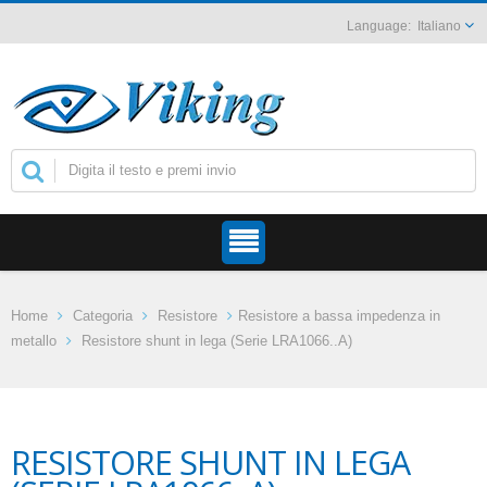
Italiano
Home
Categoria
Resistore
Resistore a bassa impedenza in
metallo
Resistore shunt in lega (Serie LRA1066..A)
RESISTORE SHUNT IN LEGA