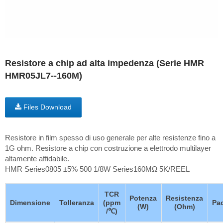
Resistore a chip ad alta impedenza (Serie HMR
HMR05JL7--160M)
Files Download
Resistore in film spesso di uso generale per alte resistenze fino a
1G ohm. Resistore a chip con costruzione a elettrodo multilayer
altamente affidabile.
HMR Series0805 ±5% 500 1/8W Series160MΩ 5K/REEL
TCR
Potenza
Resistenza
Dimensione
Tolleranza
(ppm
Pa
(W)
(Ohm)
/℃)