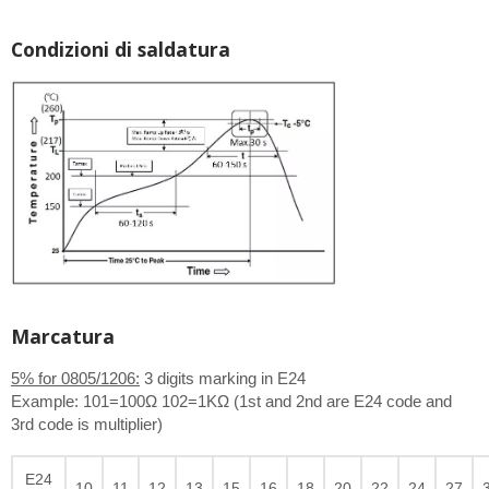
Condizioni di saldatura
Marcatura
5% for 0805/1206:
3 digits marking in E24
Example: 101=100Ω 102=1KΩ (1st and 2nd are E24 code and
3rd code is multiplier)
E24
10
11
12
13
15
16
18
20
22
24
27