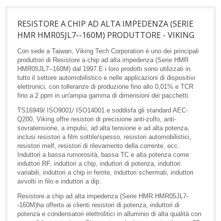
RESISTORE A CHIP AD ALTA IMPEDENZA (SERIE
HMR HMR05JL7--160M) PRODUTTORE - VIKING
Con sede a Taiwan, Viking Tech Corporation è uno dei principali
produttori di Resistore a chip ad alta impedenza (Serie HMR
HMR05JL7--160M) dal 1997.E i loro prodotti sono utilizzati in
tutto il settore automobilistico e nelle applicazioni di dispositivi
elettronici, con tolleranze di produzione fino allo 0,01% e TCR
fino a 2 ppm in un'ampia gamma di dimensioni dei pacchetti.
TS16949/ ISO9001/ ISO14001 e soddisfa gli standard AEC-
Q200, Viking offre resistori di precisione anti-zolfo, anti-
sovratensione, a impulsi, ad alta tensione e ad alta potenza,
inclusi resistori a film sottile/spesso, resistori automobilistici,
resistori melf, resistori di rilevamento della corrente, ecc.
Induttori a bassa rumorosità, bassa TC e alta potenza come
induttori RF, induttori a chip, induttori di potenza, induttori
variabili, induttori a chip in ferrite, induttori schermati, induttori
avvolti in filo e induttori a dip.
Resistore a chip ad alta impedenza (Serie HMR HMR05JL7-
-160M)ha offerto ai clienti resistori di potenza, induttori di
potenza e condensatori elettrolitici in alluminio di alta qualità con