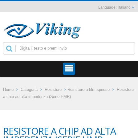
Italiano
Home
Categoria
Resistore
Resistore a film spesso
Resistore
a chip ad alta impedenza (Serie HMR)
RESISTORE A CHIP AD ALTA