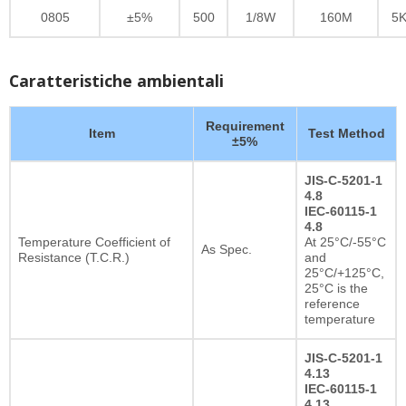
0805
±5%
500
1/8W
160M
5
Caratteristiche ambientali
Requirement
Item
Test Method
±5%
JIS-C-5201-1
4.8
IEC-60115-1
4.8
Temperature Coefficient of
At 25°C/-55°C
As Spec.
Resistance (T.C.R.)
and
25°C/+125°C,
25°C is the
reference
temperature
JIS-C-5201-1
4.13
IEC-60115-1
4.13