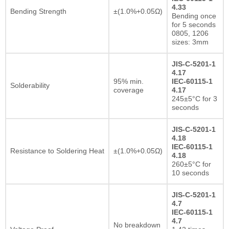
4.33
Bending Strength
±(1.0%+0.05Ω)
Bending once
for 5 seconds
0805, 1206
sizes: 3mm
JIS-C-5201-1
4.17
95% min.
IEC-60115-1
Solderability
coverage
4.17
245±5°C for 3
seconds
JIS-C-5201-1
4.18
IEC-60115-1
Resistance to Soldering Heat
±(1.0%+0.05Ω)
4.18
260±5°C for
10 seconds
JIS-C-5201-1
4.7
IEC-60115-1
4.7
No breakdown