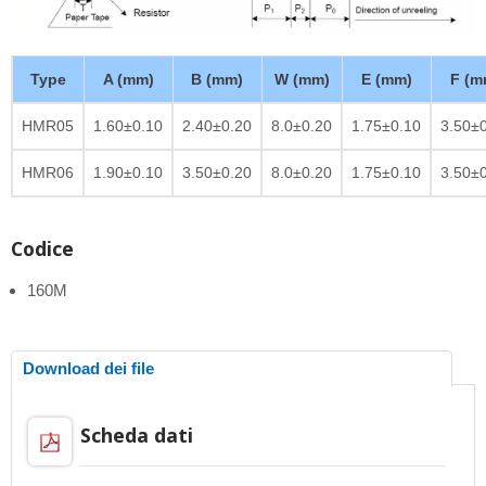
Type
A (mm)
B (mm)
W (mm)
E (mm)
F (m
HMR05
1.60±0.10
2.40±0.20
8.0±0.20
1.75±0.10
3.50±
HMR06
1.90±0.10
3.50±0.20
8.0±0.20
1.75±0.10
3.50±
Codice
160M
Download dei file
Scheda dati