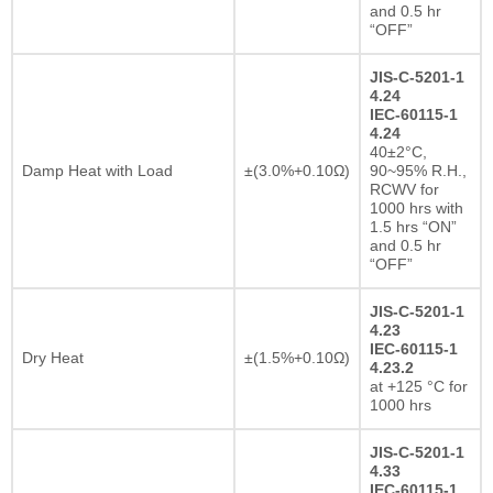
and 0.5 hr
“OFF”
JIS-C-5201-1
4.24
IEC-60115-1
4.24
40±2°C,
Damp Heat with Load
±(3.0%+0.10Ω)
90~95% R.H.,
RCWV for
1000 hrs with
1.5 hrs “ON”
and 0.5 hr
“OFF”
JIS-C-5201-1
4.23
IEC-60115-1
Dry Heat
±(1.5%+0.10Ω)
4.23.2
at +125 °C for
1000 hrs
JIS-C-5201-1
4.33
IEC-60115-1