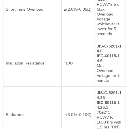
RCWV*2.5 or
Short Time Overload
±(2.0%+0.05Ω)
Max.
Overload
Voltage
whichever is
lower for 5
seconds
JIS-C-5201-1
4.6
IEC-60115-1
4.6
Insulation Resistance
³10G
Max.
Overload
Voltage for 1
minute
JIS-C-5201-1
4.25
IEC-60115-1
4.25.1
70±2°C,
Endurance
±(3.0%+0.10Ω)
RCWV for
1000 hrs with
1.5 hrs “ON”