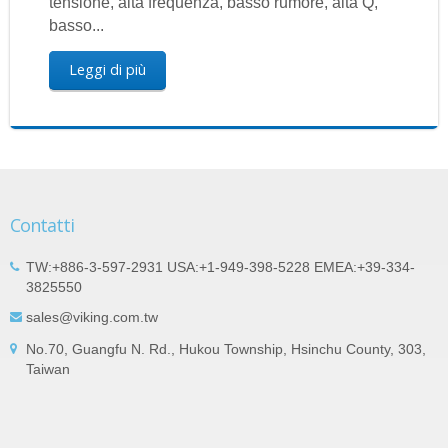
tensione, alta frequenza, basso rumore, alta Q,
basso...
Leggi di più
Contatti
TW:+886-3-597-2931 USA:+1-949-398-5228 EMEA:+39-334-
3825550
sales@viking.com.tw
No.70, Guangfu N. Rd., Hukou Township, Hsinchu County, 303,
Taiwan