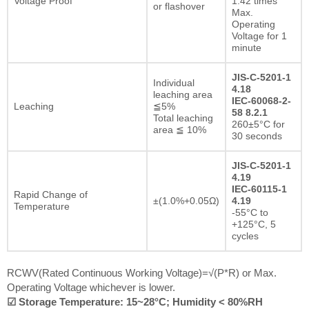
Voltage Proof
1.42 times
or flashover
Max.
Operating
Voltage for 1
minute
JIS-C-5201-1
Individual
4.18
leaching area
IEC-60068-2-
Leaching
≦5%
58 8.2.1
Total leaching
260±5°C for
area ≦ 10%
30 seconds
JIS-C-5201-1
4.19
IEC-60115-1
Rapid Change of
±(1.0%+0.05Ω)
4.19
Temperature
-55°C to
+125°C, 5
cycles
RCWV(Rated Continuous Working Voltage)=√(P*R) or Max.
Operating Voltage whichever is lower.
☑ Storage Temperature: 15~28°C; Humidity < 80%RH