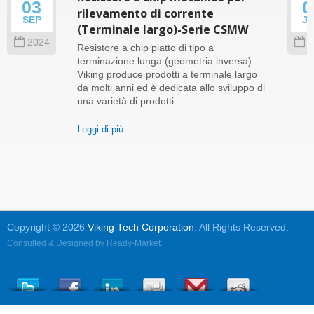
03
0
rilevamento di corrente
SEP
J
(Terminale largo)-Serie CSMW
2024
2
Resistore a chip piatto di tipo a
terminazione lunga (geometria inversa).
Viking produce prodotti a terminale largo
da molti anni ed è dedicata allo sviluppo di
una varietà di prodotti...
Leggi di più
Copyright © 2026
Viking Tech Corporation
. All Rights Reserved.
Consulted & Designed by
Ready-Market
.