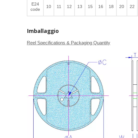
E24
10
11
12
13
15
16
18
20
22
code
Imballaggio
Reel Specifications & Packaging Quantity