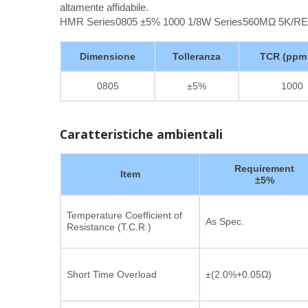
altamente affidabile.
HMR Series0805 ±5% 1000 1/8W Series560MΩ 5K/R
Dimensione
Tolleranza
TCR (ppm
0805
±5%
1000
Caratteristiche ambientali
Requirement
Item
±5%
Temperature Coefficient of
As Spec.
Resistance (T.C.R.)
Short Time Overload
±(2.0%+0.05Ω)