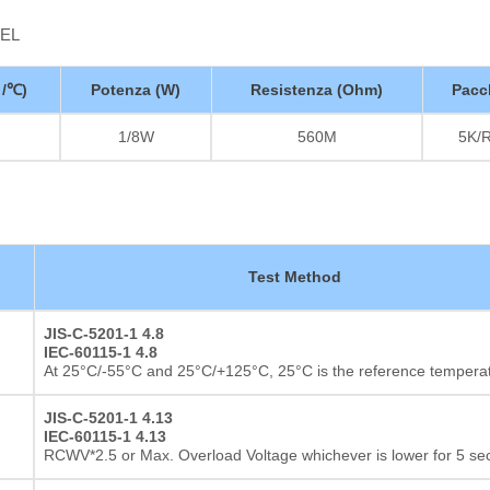
EEL
 /℃)
Potenza (W)
Resistenza (Ohm)
Pacc
1/8W
560M
5K/
Test Method
JIS-C-5201-1 4.8
IEC-60115-1 4.8
At 25°C/-55°C and 25°C/+125°C, 25°C is the reference tempera
JIS-C-5201-1 4.13
IEC-60115-1 4.13
RCWV*2.5 or Max. Overload Voltage whichever is lower for 5 s