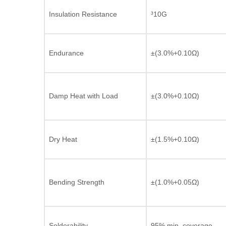
Insulation Resistance
³10G
Endurance
±(3.0%+0.10Ω)
Damp Heat with Load
±(3.0%+0.10Ω)
Dry Heat
±(1.5%+0.10Ω)
Bending Strength
±(1.0%+0.05Ω)
Solderability
95% min. coverage