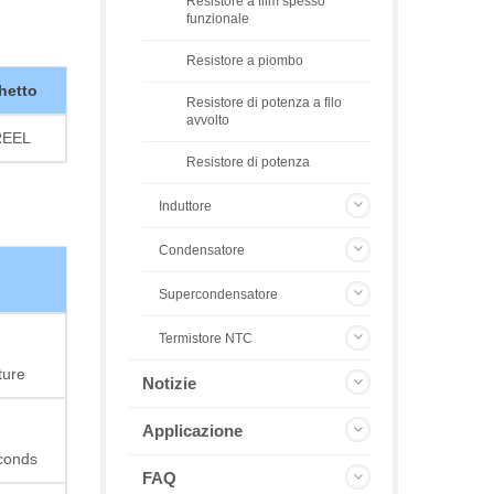
Resistore a film spesso
funzionale
Resistore a piombo
hetto
Resistore di potenza a filo
avvolto
REEL
Resistore di potenza
Induttore
Condensatore
Supercondensatore
Termistore NTC
ture
Notizie
Applicazione
econds
FAQ