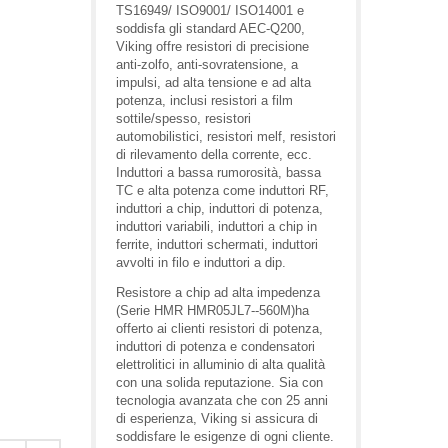
TS16949/ ISO9001/ ISO14001 e
soddisfa gli standard AEC-Q200,
Viking offre resistori di precisione
anti-zolfo, anti-sovratensione, a
impulsi, ad alta tensione e ad alta
potenza, inclusi resistori a film
sottile/spesso, resistori
automobilistici, resistori melf, resistori
di rilevamento della corrente, ecc.
Induttori a bassa rumorosità, bassa
TC e alta potenza come induttori RF,
induttori a chip, induttori di potenza,
induttori variabili, induttori a chip in
ferrite, induttori schermati, induttori
avvolti in filo e induttori a dip.
Resistore a chip ad alta impedenza
(Serie HMR HMR05JL7--560M)ha
offerto ai clienti resistori di potenza,
induttori di potenza e condensatori
elettrolitici in alluminio di alta qualità
con una solida reputazione. Sia con
tecnologia avanzata che con 25 anni
di esperienza, Viking si assicura di
soddisfare le esigenze di ogni cliente.