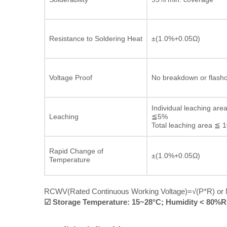
Resistance to Soldering Heat
±(1.0%+0.05Ω)
Voltage Proof
No breakdown or flash
Individual leaching are
Leaching
≦5%
Total leaching area ≦ 
Rapid Change of
±(1.0%+0.05Ω)
Temperature
RCWV(Rated Continuous Working Voltage)=√(P*R) or Ma
☑ Storage Temperature: 15~28°C; Humidity < 80%