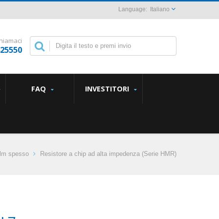
Italiano
hiamaci
825550
FAQ
INVESTITORI
ilm spesso
Resistore a chip ad alta impedenza (Serie HMR)