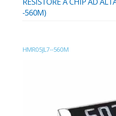
RESISTORE A CHIP AD ALT
-560M)
HMR05JL7--560M