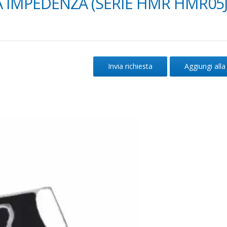
A IMPEDENZA (SERIE HMR HMR05J
Invia richiesta
Aggiungi alla 