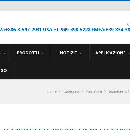
C
W:+886-3-597-2931 USA:+1-949-398-5228 EMEA:+39-334-3
G
PRODOTTI
NOTIZIE
APPLICAZIONE
OGO
Home
Categoria
Resistore
Resistore a f