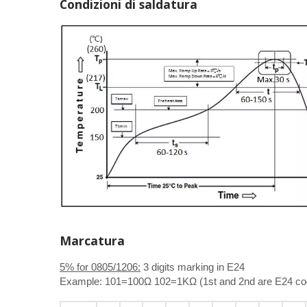
Condizioni di saldatura
Marcatura
5% for 0805/1206:
3 digits marking in E24
Example: 101=100Ω 102=1KΩ (1st and 2nd are E24 code 