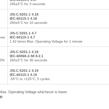
245±5°C for 3 seconds
Resistore a film spesso
JIS-C-5201-1 4.18
IEC-60115-1 4.18
260±5°C for 10 seconds
JIS-C-5201-1 4.7
over
IEC-60115-1 4.7
1.42 times Max. Operating Voltage for 1 minute
a
JIS-C-5201-1 4.18
IEC-60068-2-58 8.2.1
10%
260±5°C for 30 seconds
JIS-C-5201-1 4.19
IEC-60115-1 4.19
-55°C to +125°C, 5 cycles
x. Operating Voltage whichever is lower.
RH