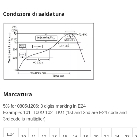
Condizioni di saldatura
Marcatura
5% for 0805/1206:
3 digits marking in E24
Example: 101=100Ω 102=1KΩ (1st and 2nd are E24 code and
3rd code is multiplier)
E24
10
11
12
13
15
16
18
20
22
24
27