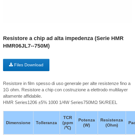
Resistore a chip ad alta impedenza (Serie HMR
HMR06JL7--750M)
Files Download
Resistore in film spesso di uso generale per alte resistenze fino a
1G ohm. Resistore a chip con costruzione a elettrodo multilayer
altamente affidabile.
HMR Series1206 ±5% 1000 1/4W Series750MΩ 5K/REEL
TCR
Potenza
Resistenza
Dimensione
Tolleranza
(ppm
Pa
(W)
(Ohm)
/℃)