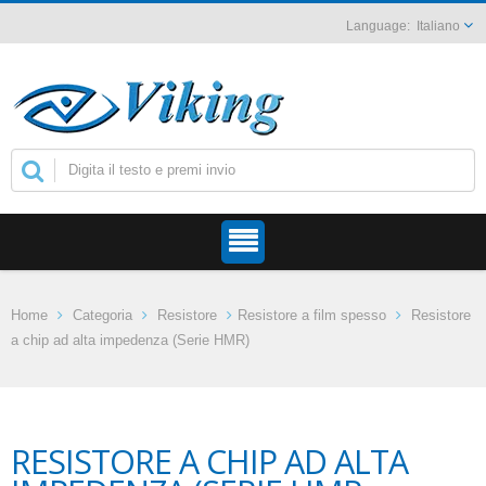
Italiano
Home
Categoria
Resistore
Resistore a film spesso
Resistore
a chip ad alta impedenza (Serie HMR)
RESISTORE A CHIP AD ALTA