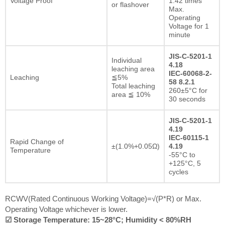
Voltage Proof
1.42 times
or flashover
Max.
Operating
Voltage for 1
minute
JIS-C-5201-1
Individual
4.18
leaching area
IEC-60068-2-
Leaching
≦5%
58 8.2.1
Total leaching
260±5°C for
area ≦ 10%
30 seconds
JIS-C-5201-1
4.19
IEC-60115-1
Rapid Change of
±(1.0%+0.05Ω)
4.19
Temperature
-55°C to
+125°C, 5
cycles
RCWV(Rated Continuous Working Voltage)=√(P*R) or Max.
Operating Voltage whichever is lower.
☑ Storage Temperature: 15~28°C; Humidity < 80%RH