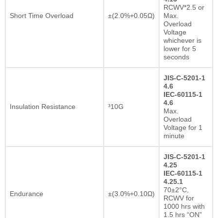
RCWV*2.5 or
Short Time Overload
±(2.0%+0.05Ω)
Max.
Overload
Voltage
whichever is
lower for 5
seconds
JIS-C-5201-1
4.6
IEC-60115-1
4.6
Insulation Resistance
³10G
Max.
Overload
Voltage for 1
minute
JIS-C-5201-1
4.25
IEC-60115-1
4.25.1
70±2°C,
Endurance
±(3.0%+0.10Ω)
RCWV for
1000 hrs with
1.5 hrs “ON”