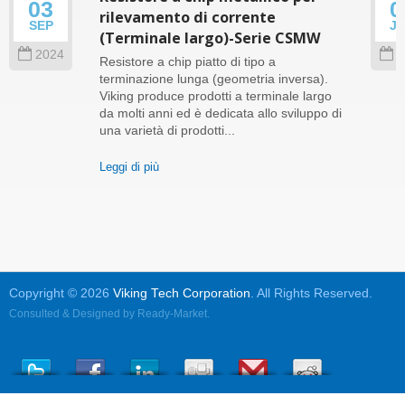
03
0
rilevamento di corrente
SEP
J
(Terminale largo)-Serie CSMW
2024
2
Resistore a chip piatto di tipo a
terminazione lunga (geometria inversa).
Viking produce prodotti a terminale largo
da molti anni ed è dedicata allo sviluppo di
una varietà di prodotti...
Leggi di più
Copyright © 2026
Viking Tech Corporation
. All Rights Reserved.
Consulted & Designed by
Ready-Market
.