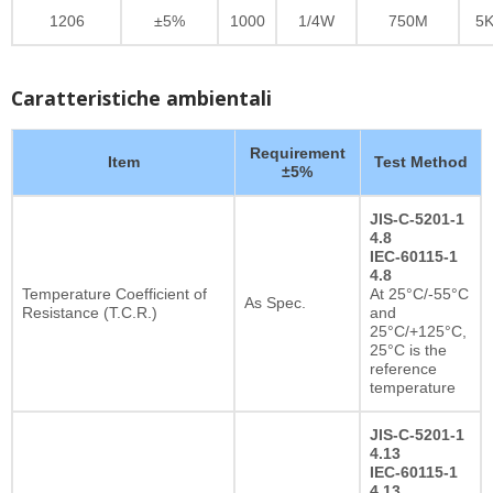
1206
±5%
1000
1/4W
750M
5
Caratteristiche ambientali
Requirement
Item
Test Method
±5%
JIS-C-5201-1
4.8
IEC-60115-1
4.8
Temperature Coefficient of
At 25°C/-55°C
As Spec.
Resistance (T.C.R.)
and
25°C/+125°C,
25°C is the
reference
temperature
JIS-C-5201-1
4.13
IEC-60115-1
4.13