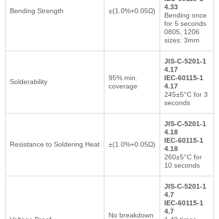
4.33
Bending Strength
±(1.0%+0.05Ω)
Bending once
for 5 seconds
0805, 1206
sizes: 3mm
JIS-C-5201-1
4.17
95% min.
IEC-60115-1
Solderability
coverage
4.17
245±5°C for 3
seconds
JIS-C-5201-1
4.18
IEC-60115-1
Resistance to Soldering Heat
±(1.0%+0.05Ω)
4.18
260±5°C for
10 seconds
JIS-C-5201-1
4.7
IEC-60115-1
4.7
No breakdown