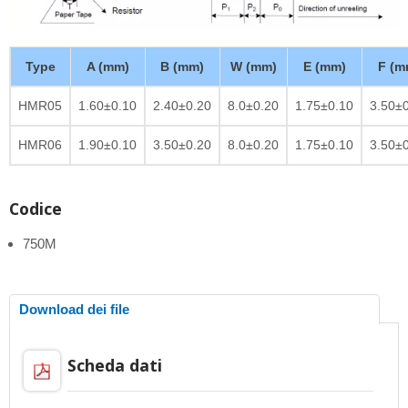
Type
A (mm)
B (mm)
W (mm)
E (mm)
F (m
HMR05
1.60±0.10
2.40±0.20
8.0±0.20
1.75±0.10
3.50±
HMR06
1.90±0.10
3.50±0.20
8.0±0.20
1.75±0.10
3.50±
Codice
750M
Download dei file
Scheda dati