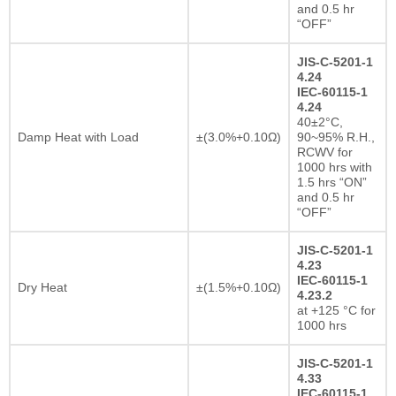
and 0.5 hr
“OFF”
JIS-C-5201-1
4.24
IEC-60115-1
4.24
40±2°C,
Damp Heat with Load
±(3.0%+0.10Ω)
90~95% R.H.,
RCWV for
1000 hrs with
1.5 hrs “ON”
and 0.5 hr
“OFF”
JIS-C-5201-1
4.23
IEC-60115-1
Dry Heat
±(1.5%+0.10Ω)
4.23.2
at +125 °C for
1000 hrs
JIS-C-5201-1
4.33
IEC-60115-1