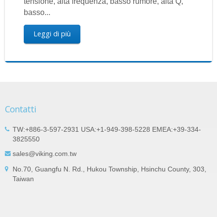
tensione, alta frequenza, basso rumore, alta Q,
basso...
Leggi di più
Contatti
TW:+886-3-597-2931 USA:+1-949-398-5228 EMEA:+39-334-
3825550
sales@viking.com.tw
No.70, Guangfu N. Rd., Hukou Township, Hsinchu County, 303,
Taiwan