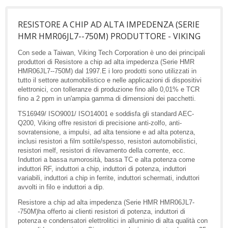
RESISTORE A CHIP AD ALTA IMPEDENZA (SERIE
HMR HMR06JL7--750M) PRODUTTORE - VIKING
Con sede a Taiwan, Viking Tech Corporation è uno dei principali
produttori di Resistore a chip ad alta impedenza (Serie HMR
HMR06JL7--750M) dal 1997.E i loro prodotti sono utilizzati in
tutto il settore automobilistico e nelle applicazioni di dispositivi
elettronici, con tolleranze di produzione fino allo 0,01% e TCR
fino a 2 ppm in un'ampia gamma di dimensioni dei pacchetti.
TS16949/ ISO9001/ ISO14001 e soddisfa gli standard AEC-
Q200, Viking offre resistori di precisione anti-zolfo, anti-
sovratensione, a impulsi, ad alta tensione e ad alta potenza,
inclusi resistori a film sottile/spesso, resistori automobilistici,
resistori melf, resistori di rilevamento della corrente, ecc.
Induttori a bassa rumorosità, bassa TC e alta potenza come
induttori RF, induttori a chip, induttori di potenza, induttori
variabili, induttori a chip in ferrite, induttori schermati, induttori
avvolti in filo e induttori a dip.
Resistore a chip ad alta impedenza (Serie HMR HMR06JL7-
-750M)ha offerto ai clienti resistori di potenza, induttori di
potenza e condensatori elettrolitici in alluminio di alta qualità con