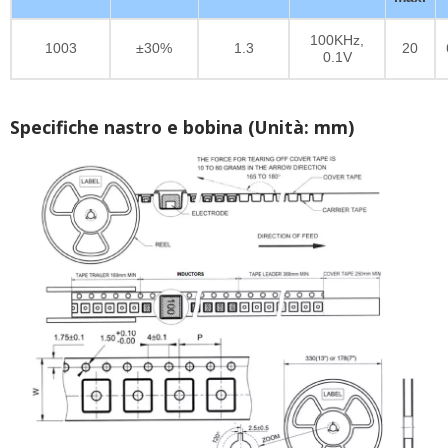
100KHz,
1003
±30%
1.3
20
0.1V
Specifiche nastro e bobina (Unità: mm)