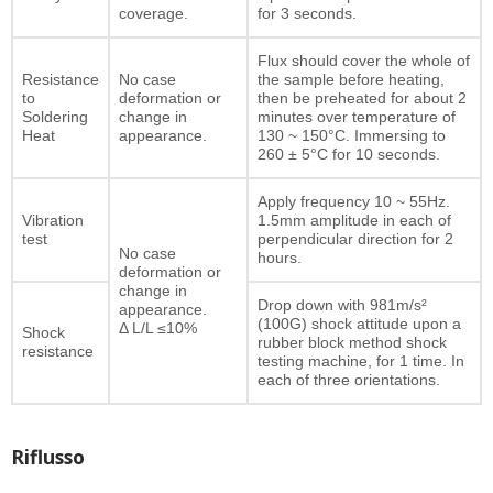
coverage.
for 3 seconds.
Flux should cover the whole of
Resistance
No case
the sample before heating,
to
deformation or
then be preheated for about 2
Soldering
change in
minutes over temperature of
Heat
appearance.
130 ~ 150°C. Immersing to
260 ± 5°C for 10 seconds.
Apply frequency 10 ~ 55Hz.
Vibration
1.5mm amplitude in each of
test
perpendicular direction for 2
No case
hours.
deformation or
change in
Drop down with 981m/s²
appearance.
(100G) shock attitude upon a
Δ L/L ≤10%
Shock
rubber block method shock
resistance
testing machine, for 1 time. In
each of three orientations.
Riflusso