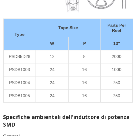
Parts Per
Tape Size
Reel
Type
W
P
13"
PSDB5D28
12
8
2000
PSDB1003
24
16
1000
PSDB1004
24
16
750
PSDB1005
24
16
750
Specifiche ambientali dell'induttore di potenza
SMD