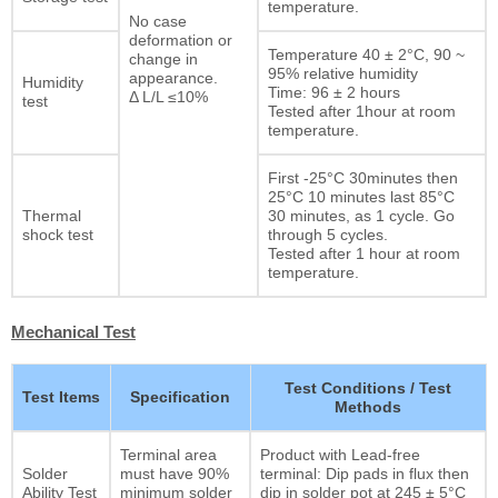
temperature.
No case
deformation or
Temperature 40 ± 2°C, 90 ~
change in
95% relative humidity
appearance.
Humidity
Time: 96 ± 2 hours
Δ L/L ≤10%
test
Tested after 1hour at room
temperature.
First -25°C 30minutes then
25°C 10 minutes last 85°C
Thermal
30 minutes, as 1 cycle. Go
shock test
through 5 cycles.
Tested after 1 hour at room
temperature.
Mechanical Test
Test Conditions / Test
Test Items
Specification
Methods
Terminal area
Product with Lead-free
Solder
must have 90%
terminal: Dip pads in flux then
Ability Test
minimum solder
dip in solder pot at 245 ± 5°C