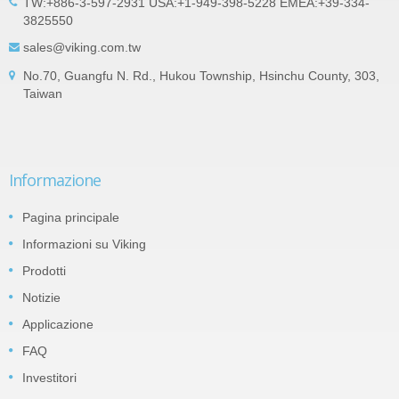
TW:+886-3-597-2931 USA:+1-949-398-5228 EMEA:+39-334-
3825550
sales@viking.com.tw
No.70, Guangfu N. Rd., Hukou Township, Hsinchu County, 303,
Taiwan
Informazione
Pagina principale
Informazioni su Viking
Prodotti
Notizie
Applicazione
FAQ
Investitori