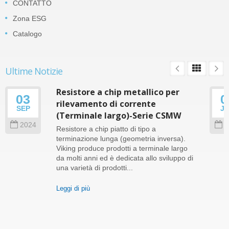
CONTATTO
Zona ESG
Catalogo
Ultime Notizie
Resistore a chip metallico per
03
0
rilevamento di corrente
SEP
J
(Terminale largo)-Serie CSMW
2024
2
Resistore a chip piatto di tipo a
terminazione lunga (geometria inversa).
Viking produce prodotti a terminale largo
da molti anni ed è dedicata allo sviluppo di
una varietà di prodotti...
Leggi di più