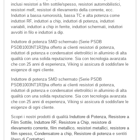
inclusi resistori a film sottile/spesso, resistori automobilistici,
resistori melf, resistori di rilevamento della corrente, ecc.
Induttori a bassa rumorosità, bassa TC e alta potenza come
induttori RF, induttori a chip, induttori di potenza, induttori
variabili, induttori a chip in ferrite, induttori schermati, induttori
avvolti in filo e induttori a dip.
Induttore di potenza SMD schermato (Serie PSDB
PSDB1003NT1R3)ha offerto ai clienti resistori di potenza,
induttori di potenza e condensatori elettrolitici in alluminio di alta
qualità con una solida reputazione. Sia con tecnologia avanzata
che con 25 anni di esperienza, Viking si assicura di soddisfare le
esigenze di ogni cliente.
Induttore di potenza SMD schermato (Serie PSDB
PSDB1003NT1R3)ha offerto ai clienti resistori di potenza,
induttori di potenza e condensatori elettrolitici in alluminio di alta
qualità con una solida reputazione. Sia con tecnologia avanzata
che con 25 anni di esperienza, Viking si assicura di soddisfare le
esigenze di ogni cliente.
Scopri i nostri prodotti di qualità
Induttore di Potenza
,
Resistore a
Film Sottile
,
Induttore RF
,
Resistore a Chip
,
resistore di
rilevamento corrente
,
film metallico
,
resistori metallici
,
resistore a
film spesso
,
Condensatore a chip
,
Resistore di potenza
e sentiti
libero di
Contattaci
.