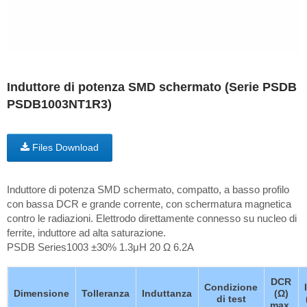
Induttore di potenza SMD schermato (Serie PSDB
PSDB1003NT1R3)
Files Download
Induttore di potenza SMD schermato, compatto, a basso profilo
con bassa DCR e grande corrente, con schermatura magnetica
contro le radiazioni. Elettrodo direttamente connesso su nucleo di
ferrite, induttore ad alta saturazione.
PSDB Series1003 ±30% 1.3μH 20 Ω 6.2A
DCR
Condizione
Dimensione
Tolleranza
Induttanza
(Ω)
di test
max.