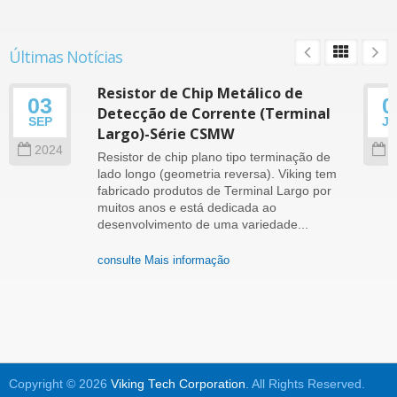
Últimas Notícias
Resistor de Chip Metálico de
03
0
Detecção de Corrente (Terminal
SEP
J
Largo)-Série CSMW
2024
2
Resistor de chip plano tipo terminação de
lado longo (geometria reversa). Viking tem
fabricado produtos de Terminal Largo por
muitos anos e está dedicada ao
desenvolvimento de uma variedade...
consulte Mais informação
Copyright © 2026
Viking Tech Corporation
. All Rights Reserved.