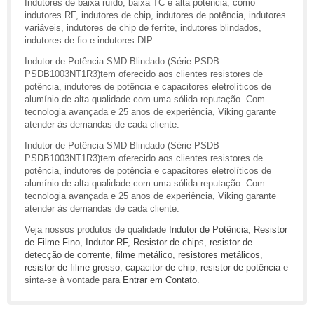
Indutores de baixa ruído, baixa TC e alta potência, como
indutores RF, indutores de chip, indutores de potência, indutores
variáveis, indutores de chip de ferrite, indutores blindados,
indutores de fio e indutores DIP.
Indutor de Potência SMD Blindado (Série PSDB
PSDB1003NT1R3)tem oferecido aos clientes resistores de
potência, indutores de potência e capacitores eletrolíticos de
alumínio de alta qualidade com uma sólida reputação. Com
tecnologia avançada e 25 anos de experiência, Viking garante
atender às demandas de cada cliente.
Indutor de Potência SMD Blindado (Série PSDB
PSDB1003NT1R3)tem oferecido aos clientes resistores de
potência, indutores de potência e capacitores eletrolíticos de
alumínio de alta qualidade com uma sólida reputação. Com
tecnologia avançada e 25 anos de experiência, Viking garante
atender às demandas de cada cliente.
Veja nossos produtos de qualidade
Indutor de Potência
,
Resistor
de Filme Fino
,
Indutor RF
,
Resistor de chips
,
resistor de
detecção de corrente
,
filme metálico
,
resistores metálicos
,
resistor de filme grosso
,
capacitor de chip
,
resistor de potência
e
sinta-se à vontade para
Entrar em Contato
.