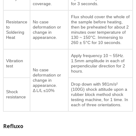
coverage.
for 3 seconds.
Flux should cover the whole of
Resistance
No case
the sample before heating,
to
deformation or
then be preheated for about 2
Soldering
change in
minutes over temperature of
Heat
appearance.
130 ~ 150°C. Immersing to
260 ± 5°C for 10 seconds.
Apply frequency 10 ~ 55Hz.
Vibration
1.5mm amplitude in each of
test
perpendicular direction for 2
No case
hours.
deformation or
change in
Drop down with 981m/s²
appearance.
(100G) shock attitude upon a
Δ L/L ≤10%
Shock
rubber block method shock
resistance
testing machine, for 1 time. In
each of three orientations.
Refluxo