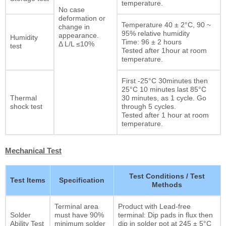
temperature.
No case
deformation or
Temperature 40 ± 2°C, 90 ~
change in
95% relative humidity
appearance.
Humidity
Time: 96 ± 2 hours
Δ L/L ≤10%
test
Tested after 1hour at room
temperature.
First -25°C 30minutes then
25°C 10 minutes last 85°C
Thermal
30 minutes, as 1 cycle. Go
shock test
through 5 cycles.
Tested after 1 hour at room
temperature.
Mechanical Test
Test Conditions / Test
Test Items
Specification
Methods
Terminal area
Product with Lead-free
Solder
must have 90%
terminal: Dip pads in flux then
Ability Test
minimum solder
dip in solder pot at 245 ± 5°C