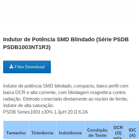
Indutor de Potência SMD Blindado (Série PSDB
PSDB1003NT1R3)
Files Download
Indutor de potência SMD blindado, compacto, baixo perfil com
baixa DCR e alta corrente, com blindagem magnética contra
radiação. Eletrodo conectado diretamente ao núcleo de ferrite,
indutor de alta saturação.
PSDB Series1003 ±30% 1.3μH 20 Ω 6.2A
DCR
Condição
IDC
Tamanho
Tolerância
Indutância
(Ω)
de Teste
(A)
máx.