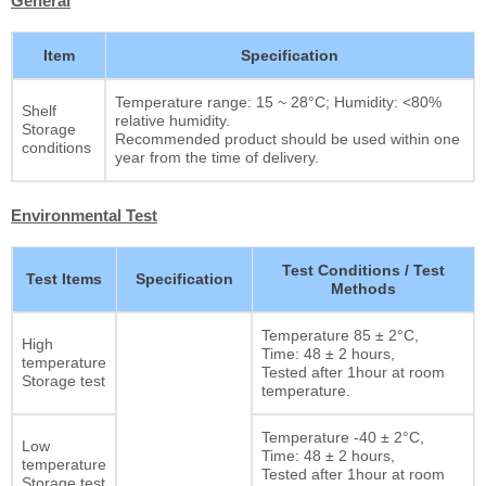
General
Item
Specification
Temperature range: 15 ~ 28°C; Humidity: <80%
Shelf
relative humidity.
Storage
Recommended product should be used within one
conditions
year from the time of delivery.
Environmental Test
Test Conditions / Test
Test Items
Specification
Methods
Temperature 85 ± 2°C,
High
Time: 48 ± 2 hours,
temperature
Tested after 1hour at room
Storage test
temperature.
Temperature -40 ± 2°C,
Low
Time: 48 ± 2 hours,
temperature
Tested after 1hour at room
Storage test