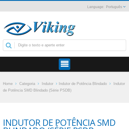
Português
Home
Categoria
Indutor
Indutor de Potência Blindado
Indutor
de Potência SMD Blindado (Série PSDB)
INDUTOR DE POTÊNCIA SMD