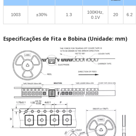
100KHz,
1003
±30%
1.3
20
6.2
0.1V
Especificações de Fita e Bobina (Unidade: mm)