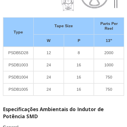
Parts Per
Tape Size
Reel
Type
W
P
13"
PSDB5D28
12
8
2000
PSDB1003
24
16
1000
PSDB1004
24
16
750
PSDB1005
24
16
750
Especificações Ambientais do Indutor de
Potência SMD