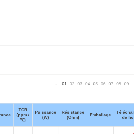
01
02
03
04
05
06
07
08
09
«
TCR
Puissance
Résistance
Télécha
rance
(ppm /
Emballage
(W)
(Ohm)
de fic
℃)