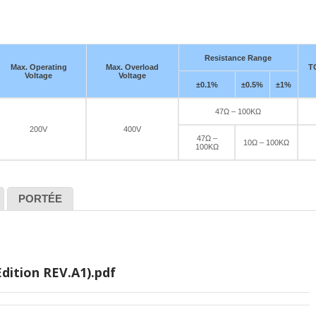
Resistance Range
Max. Operating
Max. Overload
T
Voltage
Voltage
±0.1%
±0.5%
±1%
47Ω – 100KΩ
200V
400V
47Ω –
10Ω – 100KΩ
100KΩ
PORTÉE
dition REV.A1).pdf