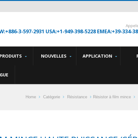
Appel
W:+886-3-597-2931 USA:+1-949-398-5228 EMEA:+39-334-3
PRODUITS
NOUVELLES
APPLICATION
GUE
Home
Catégorie
Résistance
Résistor à film mince