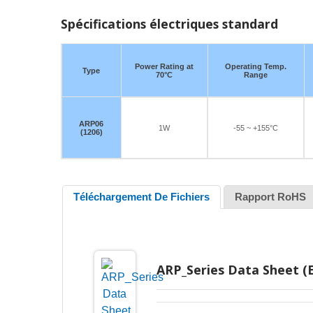
Spécifications électriques standard
Power Rating at
Operating Temp.
Type
70°C
Range
ARP06
1W
-55 ~ +155°C
(1206)
Téléchargement De Fichiers
Rapport RoHS
ARP_Series Data Sheet (E