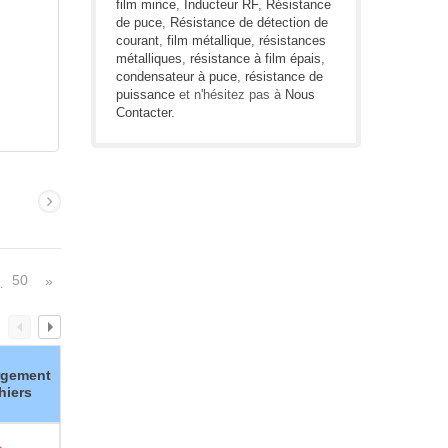
film mince
,
Inducteur RF
,
Résistance
de puce
,
Résistance de détection de
courant
,
film métallique
,
résistances
métalliques
,
résistance à film épais
,
condensateur à puce
,
résistance de
puissance
et n'hésitez pas à
Nous
Contacter
.
50
»
…
rgement
hiers