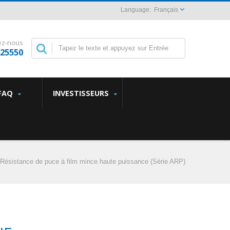
Français
ez-nous
825550
FAQ
INVESTISSEURS
Résistance de puce à film mince haute puissance (Série ARP)