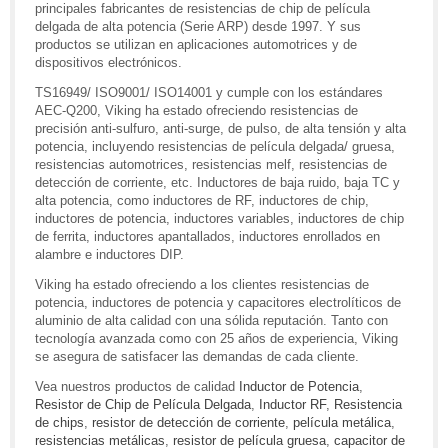
principales fabricantes de resistencias de chip de película
delgada de alta potencia (Serie ARP) desde 1997. Y sus
productos se utilizan en aplicaciones automotrices y de
dispositivos electrónicos.
TS16949/ ISO9001/ ISO14001 y cumple con los estándares
AEC-Q200, Viking ha estado ofreciendo resistencias de
precisión anti-sulfuro, anti-surge, de pulso, de alta tensión y alta
potencia, incluyendo resistencias de película delgada/ gruesa,
resistencias automotrices, resistencias melf, resistencias de
detección de corriente, etc. Inductores de baja ruido, baja TC y
alta potencia, como inductores de RF, inductores de chip,
inductores de potencia, inductores variables, inductores de chip
de ferrita, inductores apantallados, inductores enrollados en
alambre e inductores DIP.
Viking ha estado ofreciendo a los clientes resistencias de
potencia, inductores de potencia y capacitores electrolíticos de
aluminio de alta calidad con una sólida reputación. Tanto con
tecnología avanzada como con 25 años de experiencia, Viking
se asegura de satisfacer las demandas de cada cliente.
Vea nuestros productos de calidad
Inductor de Potencia
,
Resistor de Chip de Película Delgada
,
Inductor RF
,
Resistencia
de chips
,
resistor de detección de corriente
,
película metálica
,
resistencias metálicas
,
resistor de película gruesa
,
capacitor de