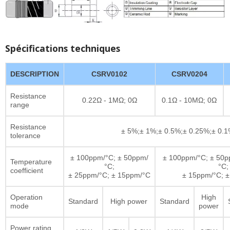
Spécifications techniques
DESCRIPTION
CSRV0102
CSRV0204
Resistance
0.22Ω - 1MΩ; 0Ω
0.1Ω - 10MΩ; 0Ω
range
Resistance
± 5%;± 1%;± 0.5%;± 0.25%;± 0.
tolerance
± 100ppm/°C; ± 50ppm/
± 100ppm/°C; ± 50p
Temperature
°C;
°C;
coefficient
± 25ppm/°C; ± 15ppm/°C
± 15ppm/°C; 
Operation
High
Standard
High power
Standard
mode
power
Power rating