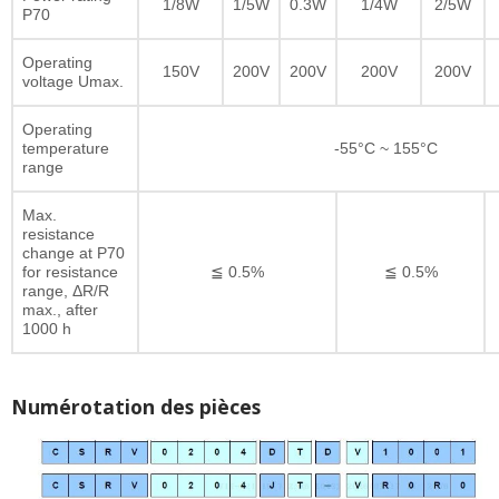
1/8W
1/5W
0.3W
1/4W
2/5W
P70
Operating
150V
200V
200V
200V
200V
voltage Umax.
Operating
temperature
-55°C ~ 155°C
range
Max.
resistance
change at P70
for resistance
≦ 0.5%
≦ 0.5%
range, ΔR/R
max., after
1000 h
Numérotation des pièces