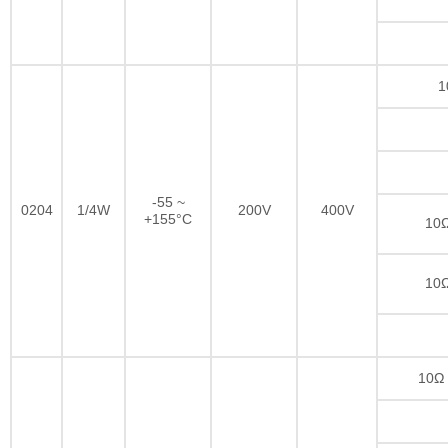
1
-55 ~
0204
1/4W
200V
400V
+155°C
10Ω
10Ω
10Ω 