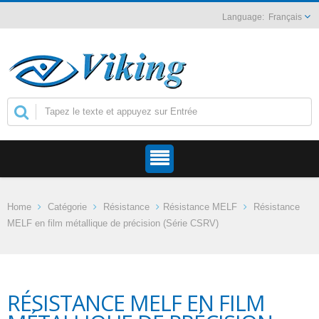
Français
Home
Catégorie
Résistance
Résistance MELF
Résistance
MELF en film métallique de précision (Série CSRV)
RÉSISTANCE MELF EN FILM