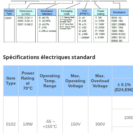
Spécifications électriques standard
Power
Operating
Max.
Max.
Item
Rating
Temp.
Operating
Overload
Type
at
± 0.1%
Range
Voltage
Voltage
70°C
(E24,E96
100Ω
-55 ~
0102
1/8W
150V
300V
+155°C