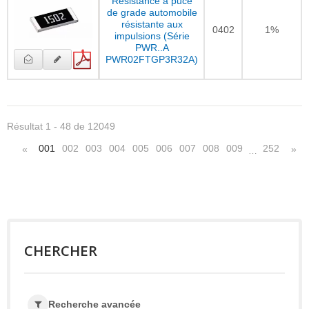
Résistance à puce
de grade automobile
résistante aux
0402
1%
impulsions (Série
PWR..A
PWR02FTGP3R32A)
Résultat 1 - 48 de 12049
001
002
003
004
005
006
007
008
009
252
«
»
…
CHERCHER
Recherche avancée