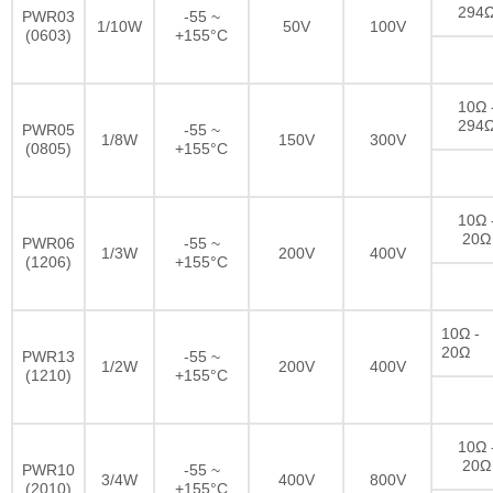
294
PWR03
-55 ~
1/10W
50V
100V
(0603)
+155°C
10Ω 
294
PWR05
-55 ~
1/8W
150V
300V
(0805)
+155°C
10Ω 
20Ω
PWR06
-55 ~
1/3W
200V
400V
(1206)
+155°C
10Ω -
20Ω
PWR13
-55 ~
1/2W
200V
400V
(1210)
+155°C
10Ω 
20Ω
PWR10
-55 ~
3/4W
400V
800V
(2010)
+155°C