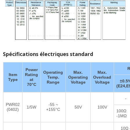
Spécifications électriques standard
R
Power
Operating
Max.
Max.
Item
Rating
Temp.
Operating
Overload
Type
at
±0.5
Range
Voltage
Voltage
70°C
(E24,E
-
PWR02
-55 ~
1/5W
50V
100V
(0402)
+155°C
100Ω
-1MΩ
10Ω 