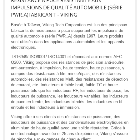
RÉSISTANCE À PUCE RÉSISTANTE AUX
IMPULSIONS DE QUALITÉ AUTOMOBILE (SÉRIE
PWR..A)FABRICANT - VIKING
Basée à Taïwan, Viking Tech Corporation est l'un des principaux
fabricants de résistances à puce supportant les impulsions de
qualité automobile (série PWR..A) depuis 1997. Leurs produits
sont utilisés dans les applications automobiles et les appareils
électroniques.
TS16949/ ISO9001/ ISO14001 et répondant aux normes AEC-
Q200, Viking propose des résistances de précision anti-soufre,
anti-surtension, à impulsion, haute tension, haute puissance, y
compris des résistances à film mince/épais, des résistances
automobiles, des résistances Melf, des résistances de détection
de courant, etc. Inducteurs à faible bruit, faible TC et haute
puissance tels que les inducteurs RF, les inducteurs de puce, les
inducteurs de puissance, les inducteurs variables, les inducteurs
de puce en ferrite, les inducteurs blindés, les inducteurs en fil
enroulé et les inducteurs à immersion.
Viking offre à ses clients des résistances de puissance, des
inducteurs de puissance et des condensateurs électrolytiques en
aluminium de haute qualité avec une solide réputation. Grâce à
une technologie avancée et 25 ans d'expérience, Viking s'assure
de répondre aux exigences de chaque client.