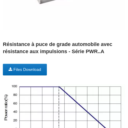
Résistance à puce de grade automobile avec
résistance aux impulsions - Série PWR..A
Files Download