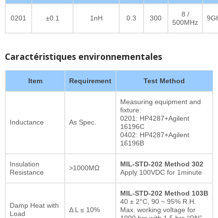
8 /
0201
±0.1
1nH
0.3
300
9G
500MHz
Caractéristiques environnementales
Item
Requirement
Test Method
Measuring equipment and
fixture:
0201: HP4287+Agilent
Inductance
As Spec.
16196C
0402: HP4287+Agilent
16196B
Insulation
MIL-STD-202 Method 302
>1000MΩ
Resistance
Apply 100VDC for 1minute
MIL-STD-202 Method 103B
40 ± 2°C, 90 ~ 95% R.H.
Damp Heat with
Δ L ≤ 10%
Max. working voltage for
Load
1000 hrs with 1.5 hrs “ON”