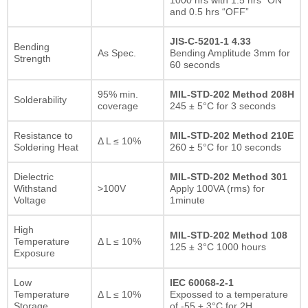
and 0.5 hrs “OFF”
JIS-C-5201-1 4.33
Bending
As Spec.
Bending Amplitude 3mm for
Strength
60 seconds
95% min.
MIL-STD-202 Method 208H
Solderability
coverage
245 ± 5°C for 3 seconds
Resistance to
MIL-STD-202 Method 210E
Δ L ≤ 10%
Soldering Heat
260 ± 5°C for 10 seconds
Dielectric
MIL-STD-202 Method 301
Withstand
>100V
Apply 100VA (rms) for
Voltage
1minute
High
MIL-STD-202 Method 108
Temperature
Δ L ≤ 10%
125 ± 3°C 1000 hours
Exposure
Low
IEC 60068-2-1
Temperature
Δ L ≤ 10%
Expossed to a temperature
Storage
of -55 ± 3°C for 2H