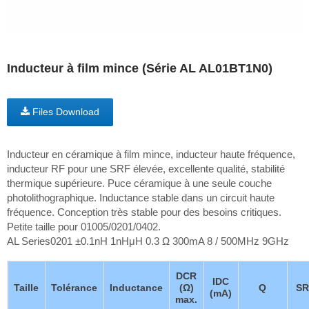
Inducteur à film mince (Série AL AL01BT1N0)
Files Download
Inducteur en céramique à film mince, inducteur haute fréquence,
inducteur RF pour une SRF élevée, excellente qualité, stabilité
thermique supérieure. Puce céramique à une seule couche
photolithographique. Inductance stable dans un circuit haute
fréquence. Conception très stable pour des besoins critiques.
Petite taille pour 01005/0201/0402.
AL Series0201 ±0.1nH 1nHμH 0.3 Ω 300mA 8 / 500MHz 9GHz
DCR
IDC
Taille
Tolérance
Inductance
(Ω)
Q
SR
(mA)
max.