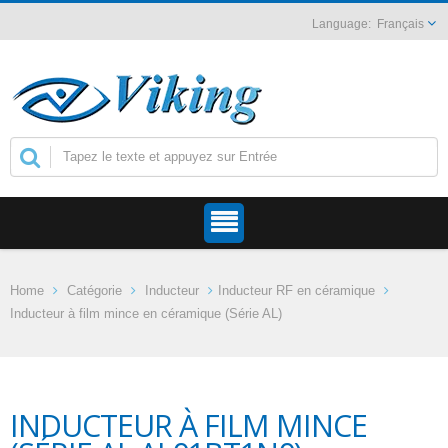
Français
Home
Catégorie
Inducteur
Inducteur RF en céramique
Inducteur à film mince en céramique (Série AL)
INDUCTEUR À FILM MINCE