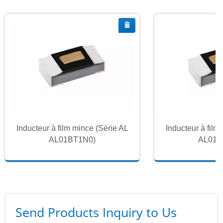
Inducteur à film mince (Série AL
Inducteur à film
AL01BT1N0)
AL01B