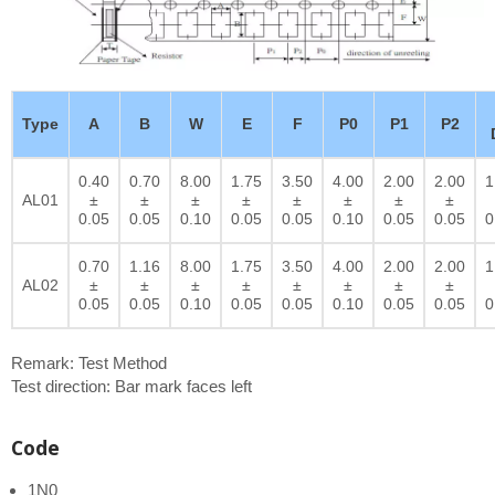
Type
A
B
W
E
F
P0
P1
P2
0.40
0.70
8.00
1.75
3.50
4.00
2.00
2.00
1
AL01
±
±
±
±
±
±
±
±
0.05
0.05
0.10
0.05
0.05
0.10
0.05
0.05
0
0.70
1.16
8.00
1.75
3.50
4.00
2.00
2.00
1
AL02
±
±
±
±
±
±
±
±
0.05
0.05
0.10
0.05
0.05
0.10
0.05
0.05
0
Remark: Test Method
Test direction: Bar mark faces left
Code
1N0