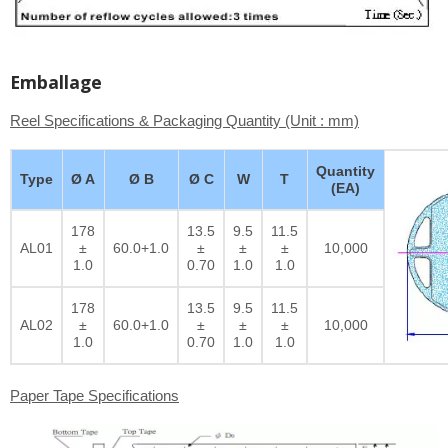
Emballage
Reel Specifications & Packaging Quantity (Unit : mm)
Quantity
Type
Ø A
Ø B
Ø C
W
T
(EA)
178
13.5
9.5
11.5
AL01
±
60.0+1.0
±
±
±
10,000
1.0
0.70
1.0
1.0
178
13.5
9.5
11.5
AL02
±
60.0+1.0
±
±
±
10,000
1.0
0.70
1.0
1.0
Paper Tape Specifications