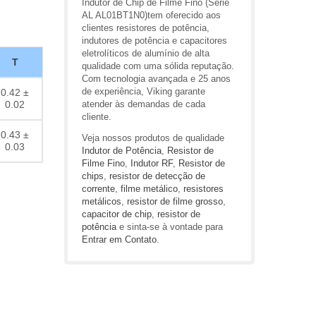
Indutor de Chip de Filme Fino (Série
AL AL01BT1N0)tem oferecido aos
clientes resistores de potência,
indutores de potência e capacitores
eletrolíticos de alumínio de alta
T
qualidade com uma sólida reputação.
Com tecnologia avançada e 25 anos
de experiência, Viking garante
0.42 ±
0.02
atender às demandas de cada
cliente.
0.43 ±
Veja nossos produtos de qualidade
0.03
Indutor de Potência
,
Resistor de
Filme Fino
,
Indutor RF
,
Resistor de
chips
,
resistor de detecção de
corrente
,
filme metálico
,
resistores
metálicos
,
resistor de filme grosso
,
capacitor de chip
,
resistor de
potência
e sinta-se à vontade para
Entrar em Contato
.