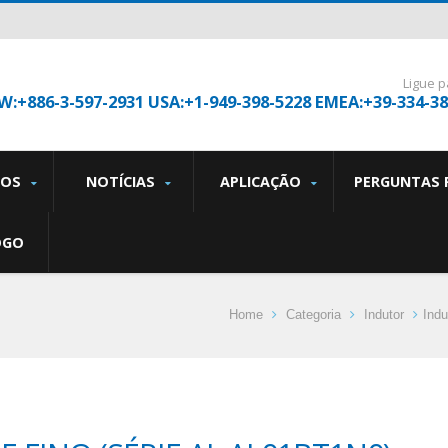
Ligue p
W:+886-3-597-2931 USA:+1-949-398-5228 EMEA:+39-334-3
TOS
NOTÍCIAS
APLICAÇÃO
PERGUNTAS 
OGO
Home
Categoria
Indutor
Ind