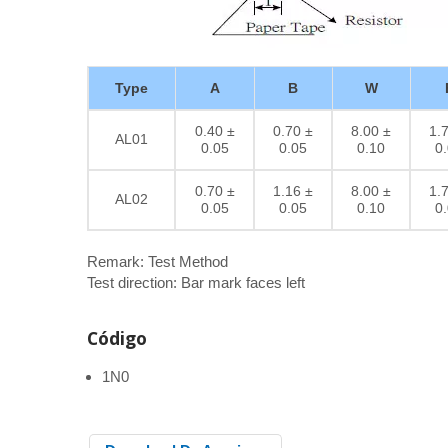
Type
A
B
W
0.40 ±
0.70 ±
8.00 ±
1.
AL01
0.05
0.05
0.10
0
0.70 ±
1.16 ±
8.00 ±
1.
AL02
0.05
0.05
0.10
0
Remark: Test Method
Test direction: Bar mark faces left
Código
1N0