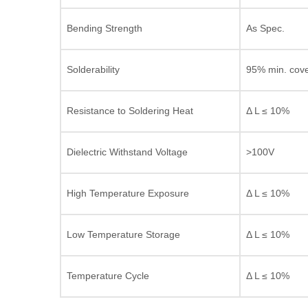
Bending Strength
As Spec.
Solderability
95% min. cov
Resistance to Soldering Heat
Δ L ≤ 10%
Dielectric Withstand Voltage
>100V
High Temperature Exposure
Δ L ≤ 10%
Low Temperature Storage
Δ L ≤ 10%
Temperature Cycle
Δ L ≤ 10%