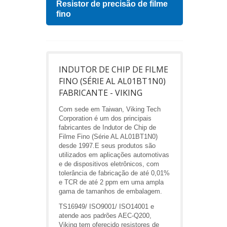
Resistor de precisão de filme
Indu
fino
INDUTOR DE CHIP DE FILME
FINO (SÉRIE AL AL01BT1N0)
FABRICANTE - VIKING
Com sede em Taiwan, Viking Tech
Corporation é um dos principais
fabricantes de Indutor de Chip de
Filme Fino (Série AL AL01BT1N0)
desde 1997.E seus produtos são
utilizados em aplicações automotivas
e de dispositivos eletrônicos, com
tolerância de fabricação de até 0,01%
e TCR de até 2 ppm em uma ampla
gama de tamanhos de embalagem.
TS16949/ ISO9001/ ISO14001 e
atende aos padrões AEC-Q200,
Viking tem oferecido resistores de