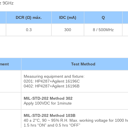
Hz 9GHz
DCR (Ω) máx.
IDC (mA)
Q
0.3
300
8 / 500MHz
ment
Test Method
Measuring equipment and fixture:
0201: HP4287+Agilent 16196C
0402: HP4287+Agilent 16196B
MIL-STD-202 Method 302
Apply 100VDC for 1minute
MIL-STD-202 Method 103B
40 ± 2°C, 90 ~ 95% R.H. Max. working voltage for 1000 hr
1.5 hrs “ON” and 0.5 hrs “OFF”