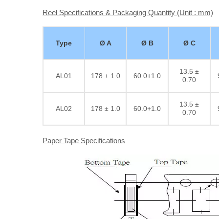
Reel Specifications & Packaging Quantity (Unit : mm)
Type
Ø A
Ø B
Ø C
13.5 ±
AL01
178 ± 1.0
60.0+1.0
0.70
13.5 ±
AL02
178 ± 1.0
60.0+1.0
0.70
Paper Tape Specifications