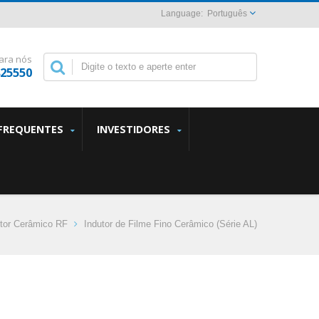
Português
ara nós
825550
FREQUENTES
INVESTIDORES
utor Cerâmico RF
Indutor de Filme Fino Cerâmico (Série AL)