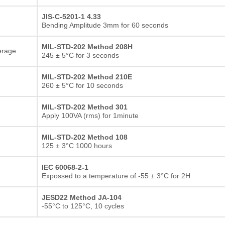
JIS-C-5201-1 4.33
Bending Amplitude 3mm for 60 seconds
MIL-STD-202 Method 208H
erage
245 ± 5°C for 3 seconds
MIL-STD-202 Method 210E
260 ± 5°C for 10 seconds
MIL-STD-202 Method 301
Apply 100VA (rms) for 1minute
MIL-STD-202 Method 108
125 ± 3°C 1000 hours
IEC 60068-2-1
Expossed to a temperature of -55 ± 3°C for 2H
JESD22 Method JA-104
-55°C to 125°C, 10 cycles