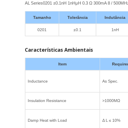
AL Series0201 ±0.1nH 1nHμH 0.3 Ω 300mA 8 / 500M
Tamanho
Tolerância
Indutância
0201
±0.1
1nH
Características Ambientais
Item
Require
Inductance
As Spec.
Insulation Resistance
>1000MΩ
Damp Heat with Load
Δ L ≤ 10%