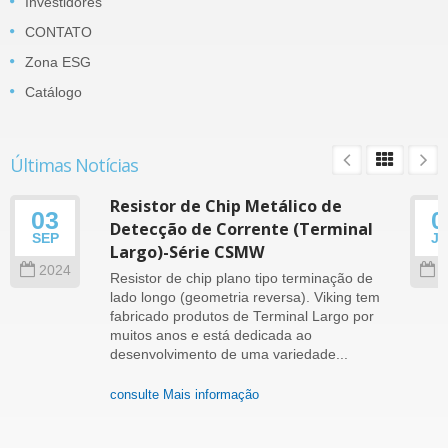
Investidores
CONTATO
Zona ESG
Catálogo
Últimas Notícias
Resistor de Chip Metálico de
03
0
Detecção de Corrente (Terminal
SEP
J
Largo)-Série CSMW
2024
2
Resistor de chip plano tipo terminação de
lado longo (geometria reversa). Viking tem
fabricado produtos de Terminal Largo por
muitos anos e está dedicada ao
desenvolvimento de uma variedade...
consulte Mais informação