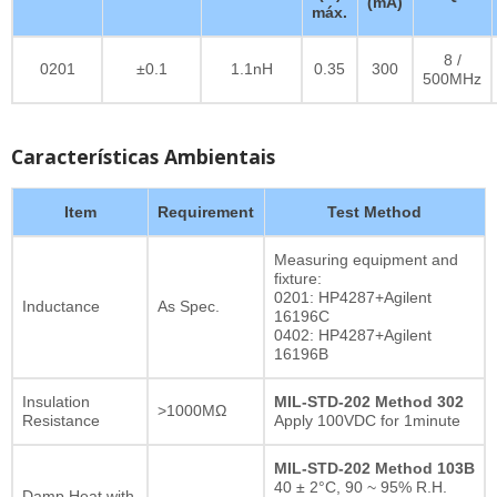
(mA)
máx.
8 /
0201
±0.1
1.1nH
0.35
300
500MHz
Características Ambientais
Item
Requirement
Test Method
Measuring equipment and
fixture:
0201: HP4287+Agilent
Inductance
As Spec.
16196C
0402: HP4287+Agilent
16196B
Insulation
MIL-STD-202 Method 302
>1000MΩ
Resistance
Apply 100VDC for 1minute
MIL-STD-202 Method 103B
40 ± 2°C, 90 ~ 95% R.H.
Damp Heat with