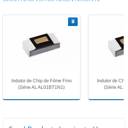
Indutor de Chip de Filme Fino
Indutor de Chi
(Série AL AL01BT1N1)
(Série AL 