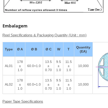
Embalagem
Reel Specifications & Packaging Quantity (Unit : mm)
Quantity
Type
Ø A
Ø B
Ø C
W
T
(EA)
178
13.5
9.5
11.5
AL01
±
60.0+1.0
±
±
±
10,000
1.0
0.70
1.0
1.0
178
13.5
9.5
11.5
AL02
±
60.0+1.0
±
±
±
10,000
1.0
0.70
1.0
1.0
Paper Tape Specifications