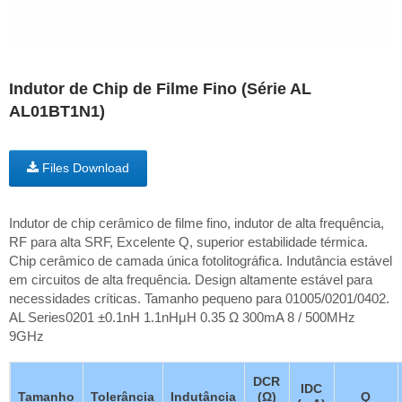
Indutor de Chip de Filme Fino (Série AL
AL01BT1N1)
Files Download
Indutor de chip cerâmico de filme fino, indutor de alta frequência,
RF para alta SRF, Excelente Q, superior estabilidade térmica.
Chip cerâmico de camada única fotolitográfica. Indutância estável
em circuitos de alta frequência. Design altamente estável para
necessidades críticas. Tamanho pequeno para 01005/0201/0402.
AL Series0201 ±0.1nH 1.1nHμH 0.35 Ω 300mA 8 / 500MHz
9GHz
DCR
IDC
Tamanho
Tolerância
Indutância
(Ω)
Q