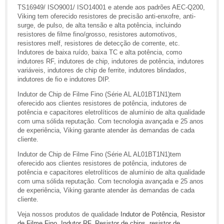
TS16949/ ISO9001/ ISO14001 e atende aos padrões AEC-Q200,
Viking tem oferecido resistores de precisão anti-enxofre, anti-
surge, de pulso, de alta tensão e alta potência, incluindo
resistores de filme fino/grosso, resistores automotivos,
resistores melf, resistores de detecção de corrente, etc.
Indutores de baixa ruído, baixa TC e alta potência, como
indutores RF, indutores de chip, indutores de potência, indutores
variáveis, indutores de chip de ferrite, indutores blindados,
indutores de fio e indutores DIP.
Indutor de Chip de Filme Fino (Série AL AL01BT1N1)tem
oferecido aos clientes resistores de potência, indutores de
potência e capacitores eletrolíticos de alumínio de alta qualidade
com uma sólida reputação. Com tecnologia avançada e 25 anos
de experiência, Viking garante atender às demandas de cada
cliente.
Indutor de Chip de Filme Fino (Série AL AL01BT1N1)tem
oferecido aos clientes resistores de potência, indutores de
potência e capacitores eletrolíticos de alumínio de alta qualidade
com uma sólida reputação. Com tecnologia avançada e 25 anos
de experiência, Viking garante atender às demandas de cada
cliente.
Veja nossos produtos de qualidade
Indutor de Potência
,
Resistor
de Filme Fino
,
Indutor RF
,
Resistor de chips
,
resistor de