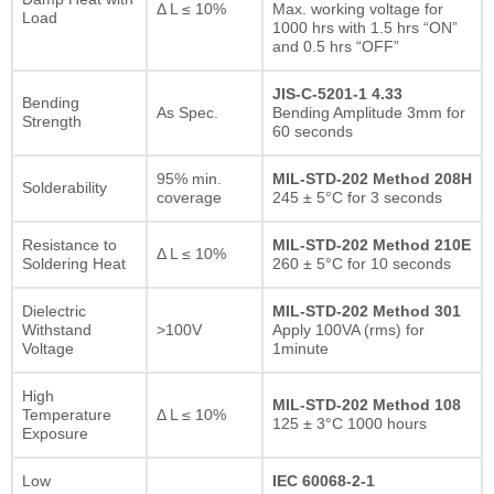
Δ L ≤ 10%
Max. working voltage for
Load
1000 hrs with 1.5 hrs “ON”
and 0.5 hrs “OFF”
JIS-C-5201-1 4.33
Bending
As Spec.
Bending Amplitude 3mm for
Strength
60 seconds
95% min.
MIL-STD-202 Method 208H
Solderability
coverage
245 ± 5°C for 3 seconds
Resistance to
MIL-STD-202 Method 210E
Δ L ≤ 10%
Soldering Heat
260 ± 5°C for 10 seconds
Dielectric
MIL-STD-202 Method 301
Withstand
>100V
Apply 100VA (rms) for
Voltage
1minute
High
MIL-STD-202 Method 108
Temperature
Δ L ≤ 10%
125 ± 3°C 1000 hours
Exposure
Low
IEC 60068-2-1