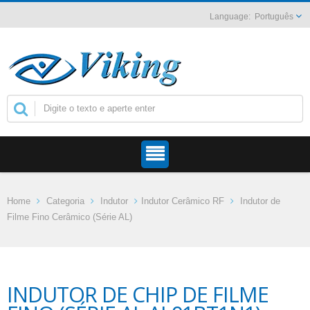
Português
Home
Categoria
Indutor
Indutor Cerâmico RF
Indutor de
Filme Fino Cerâmico (Série AL)
INDUTOR DE CHIP DE FILME