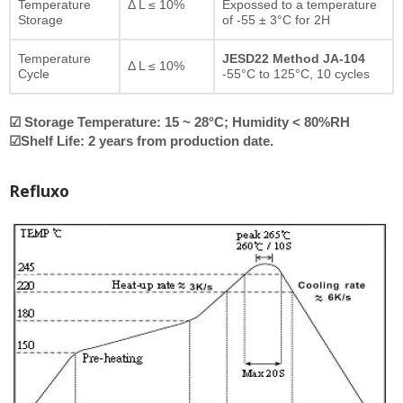
Temperature
Δ L ≤ 10%
Expossed to a temperature
Storage
of -55 ± 3°C for 2H
Temperature
JESD22 Method JA-104
Δ L ≤ 10%
Cycle
-55°C to 125°C, 10 cycles
☑ Storage Temperature: 15 ~ 28°C; Humidity < 80%RH
☑Shelf Life: 2 years from production date.
Refluxo