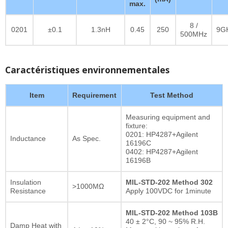
max.
8 /
0201
±0.1
1.3nH
0.45
250
9G
500MHz
Caractéristiques environnementales
Item
Requirement
Test Method
Measuring equipment and
fixture:
0201: HP4287+Agilent
Inductance
As Spec.
16196C
0402: HP4287+Agilent
16196B
Insulation
MIL-STD-202 Method 302
>1000MΩ
Resistance
Apply 100VDC for 1minute
MIL-STD-202 Method 103B
40 ± 2°C, 90 ~ 95% R.H.
Damp Heat with