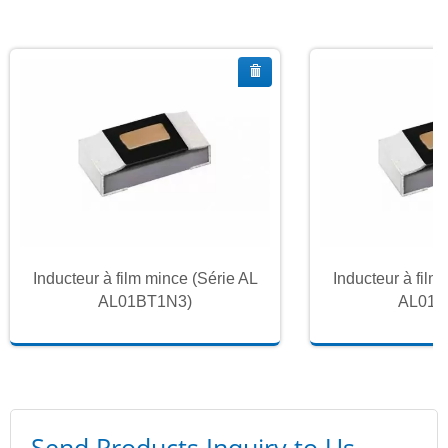
Inducteur à film mince (Série AL
Inducteur à film
AL01BT1N3)
AL01B