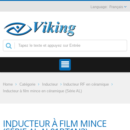
Français
Home
Catégorie
Inducteur
Inducteur RF en céramique
Inducteur à film mince en céramique (Série AL)
INDUCTEUR À FILM MINCE