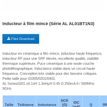
Inducteur à film mince (Série AL AL01BT1N3)
Files Download
Inducteur en céramique à film mince, inducteur haute fréquence,
inducteur RF pour une SRF élevée, excellente qualité, stabilité
thermique supérieure. Puce céramique à une seule couche
photolithographique. Inductance stable dans un circuit haute
fréquence. Conception très stable pour des besoins critiques.
Petite taille pour 01005/0201/0402.
AL Series0201 ±0.1nH 1.3nHμH 0.45 Ω 250mA 8 / 500MHz
9GHz
DCR
IDC
Taille
Tolérance
Inductance
(Ω)
Q
SR
(mA)