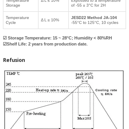
Temperature
Δ L ≤ 10%
Expossed to a temperature
Storage
of -55 ± 3°C for 2H
Temperature
JESD22 Method JA-104
Δ L ≤ 10%
Cycle
-55°C to 125°C, 10 cycles
☑ Storage Temperature: 15 ~ 28°C; Humidity < 80%RH
☑Shelf Life: 2 years from production date.
Refusion