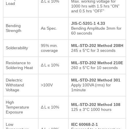
Δ L ≤ 10%
Max. working voltage for
Load
1000 hrs with 1.5 hrs “ON”
and 0.5 hrs “OFF”
JIS-C-5201-1 4.33
Bending
As Spec.
Bending Amplitude 3mm for
Strength
60 seconds
95% min.
MIL-STD-202 Method 208H
Solderability
coverage
245 ± 5°C for 3 seconds
Resistance to
MIL-STD-202 Method 210E
Δ L ≤ 10%
Soldering Heat
260 ± 5°C for 10 seconds
Dielectric
MIL-STD-202 Method 301
Withstand
>100V
Apply 100VA (rms) for
Voltage
1minute
High
MIL-STD-202 Method 108
Temperature
Δ L ≤ 10%
125 ± 3°C 1000 hours
Exposure
Low
IEC 60068-2-1