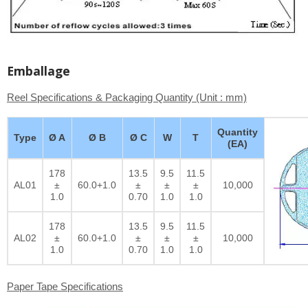
Emballage
Reel Specifications & Packaging Quantity (Unit : mm)
Quantity
Type
Ø A
Ø B
Ø C
W
T
(EA)
178
13.5
9.5
11.5
AL01
±
60.0+1.0
±
±
±
10,000
1.0
0.70
1.0
1.0
178
13.5
9.5
11.5
AL02
±
60.0+1.0
±
±
±
10,000
1.0
0.70
1.0
1.0
Paper Tape Specifications