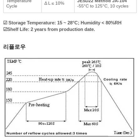
Temperature
JESD22 Method JA-104
Δ L ≤ 10%
Cycle
-55°C to 125°C, 10 cycles
☑ Storage Temperature: 15 ~ 28°C; Humidity < 80%RH
☑Shelf Life: 2 years from production date.
리플로우