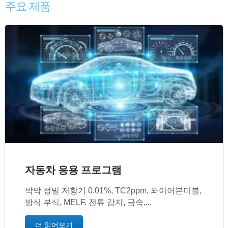
주요 제품
자동차 응용 프로그램
박막 정밀 저항기 0.01%, TC2ppm, 와이어본더블,
방식 부식, MELF. 전류 감지, 금속,...
더 읽어보기