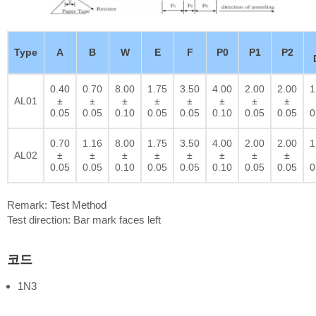
Type
A
B
W
E
F
P0
P1
P2
0.40
0.70
8.00
1.75
3.50
4.00
2.00
2.00
1
AL01
±
±
±
±
±
±
±
±
0.05
0.05
0.10
0.05
0.05
0.10
0.05
0.05
0
0.70
1.16
8.00
1.75
3.50
4.00
2.00
2.00
1
AL02
±
±
±
±
±
±
±
±
0.05
0.05
0.10
0.05
0.05
0.10
0.05
0.05
0
Remark: Test Method
Test direction: Bar mark faces left
코드
1N3