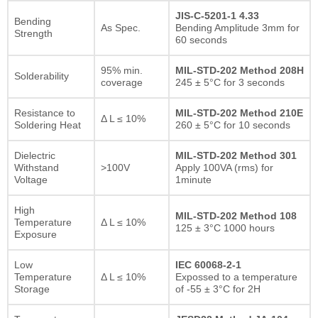
JIS-C-5201-1 4.33
Bending
As Spec.
Bending Amplitude 3mm for
Strength
60 seconds
95% min.
MIL-STD-202 Method 208H
Solderability
coverage
245 ± 5°C for 3 seconds
Resistance to
MIL-STD-202 Method 210E
Δ L ≤ 10%
Soldering Heat
260 ± 5°C for 10 seconds
Dielectric
MIL-STD-202 Method 301
Withstand
>100V
Apply 100VA (rms) for
Voltage
1minute
High
MIL-STD-202 Method 108
Temperature
Δ L ≤ 10%
125 ± 3°C 1000 hours
Exposure
Low
IEC 60068-2-1
Temperature
Δ L ≤ 10%
Expossed to a temperature
Storage
of -55 ± 3°C for 2H