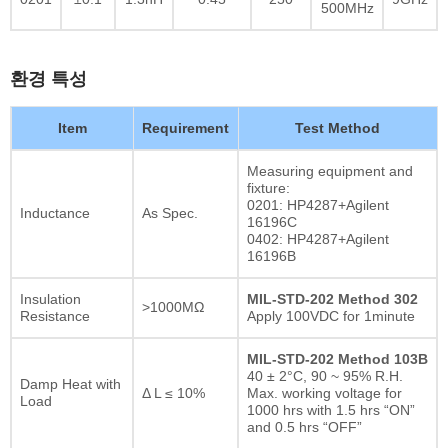
500MHz
환경 특성
Item
Requirement
Test Method
Measuring equipment and
fixture:
0201: HP4287+Agilent
Inductance
As Spec.
16196C
0402: HP4287+Agilent
16196B
Insulation
MIL-STD-202 Method 302
>1000MΩ
Resistance
Apply 100VDC for 1minute
MIL-STD-202 Method 103B
40 ± 2°C, 90 ~ 95% R.H.
Damp Heat with
Δ L ≤ 10%
Max. working voltage for
Load
1000 hrs with 1.5 hrs “ON”
and 0.5 hrs “OFF”