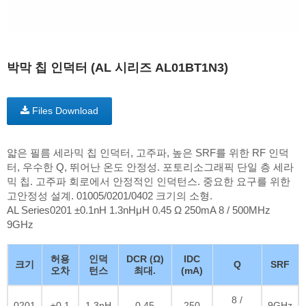
박막 칩 인덕터 (AL 시리즈 AL01BT1N3)
Files Download
얇은 필름 세라믹 칩 인덕터, 고주파, 높은 SRF를 위한 RF 인덕
터, 우수한 Q, 뛰어난 온도 안정성. 포토리소그래픽 단일 층 세라
믹 칩. 고주파 회로에서 안정적인 인덕턴스. 중요한 요구를 위한
고안정성 설계. 01005/0201/0402 크기의 소형.
AL Series0201 ±0.1nH 1.3nHμH 0.45 Ω 250mA 8 / 500MHz
9GHz
허용
인덕
DCR (Ω)
IDC
크기
Q
SRF
오차
턴스
최대.
(mA)
8 /
0201
±0.1
1.3nH
0.45
250
9GHz