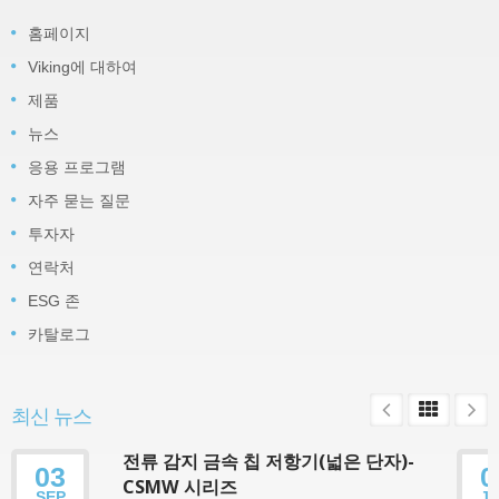
홈페이지
Viking에 대하여
제품
뉴스
응용 프로그램
자주 묻는 질문
투자자
연락처
ESG 존
카탈로그
최신 뉴스
전류 감지 금속 칩 저항기(넓은 단자)-
03
0
CSMW 시리즈
SEP
J