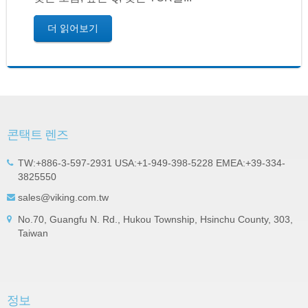
더 읽어보기
콘택트 렌즈
TW:+886-3-597-2931 USA:+1-949-398-5228 EMEA:+39-334-
3825550
sales@viking.com.tw
No.70, Guangfu N. Rd., Hukou Township, Hsinchu County, 303,
Taiwan
정보