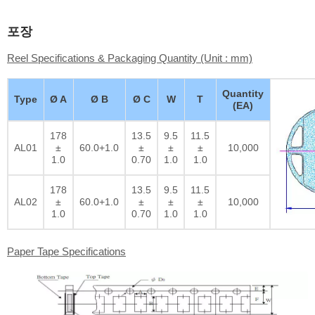
포장
Reel Specifications & Packaging Quantity (Unit : mm)
Quantity
Type
Ø A
Ø B
Ø C
W
T
(EA)
178
13.5
9.5
11.5
AL01
±
60.0+1.0
±
±
±
10,000
1.0
0.70
1.0
1.0
178
13.5
9.5
11.5
AL02
±
60.0+1.0
±
±
±
10,000
1.0
0.70
1.0
1.0
Paper Tape Specifications