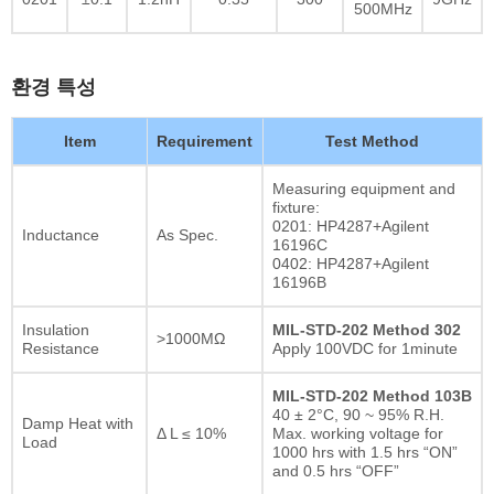
500MHz
환경 특성
Item
Requirement
Test Method
Measuring equipment and
fixture:
0201: HP4287+Agilent
Inductance
As Spec.
16196C
0402: HP4287+Agilent
16196B
Insulation
MIL-STD-202 Method 302
>1000MΩ
Resistance
Apply 100VDC for 1minute
MIL-STD-202 Method 103B
40 ± 2°C, 90 ~ 95% R.H.
Damp Heat with
Δ L ≤ 10%
Max. working voltage for
Load
1000 hrs with 1.5 hrs “ON”
and 0.5 hrs “OFF”