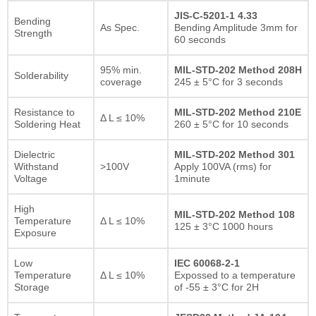
JIS-C-5201-1 4.33
Bending
As Spec.
Bending Amplitude 3mm for
Strength
60 seconds
95% min.
MIL-STD-202 Method 208H
Solderability
coverage
245 ± 5°C for 3 seconds
Resistance to
MIL-STD-202 Method 210E
Δ L ≤ 10%
Soldering Heat
260 ± 5°C for 10 seconds
Dielectric
MIL-STD-202 Method 301
Withstand
>100V
Apply 100VA (rms) for
Voltage
1minute
High
MIL-STD-202 Method 108
Temperature
Δ L ≤ 10%
125 ± 3°C 1000 hours
Exposure
Low
IEC 60068-2-1
Temperature
Δ L ≤ 10%
Expossed to a temperature
Storage
of -55 ± 3°C for 2H