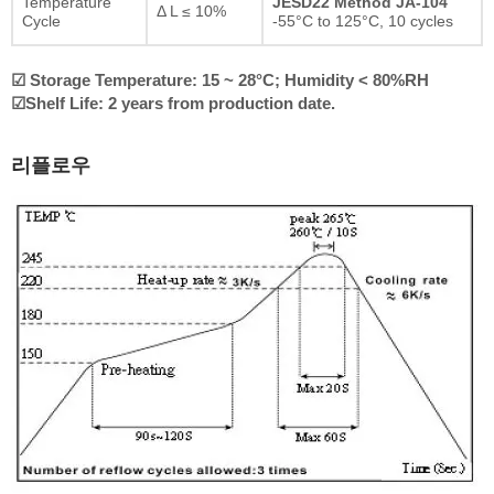
Temperature
JESD22 Method JA-104
Δ L ≤ 10%
Cycle
-55°C to 125°C, 10 cycles
☑ Storage Temperature: 15 ~ 28°C; Humidity < 80%RH
☑Shelf Life: 2 years from production date.
리플로우