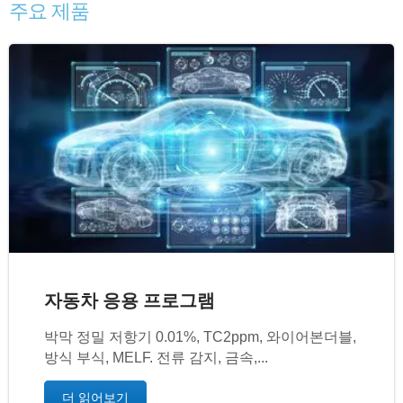
주요 제품
자동차 응용 프로그램
박막 정밀 저항기 0.01%, TC2ppm, 와이어본더블,
방식 부식, MELF. 전류 감지, 금속,...
더 읽어보기