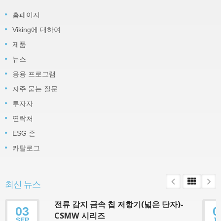
홈페이지
Viking에 대하여
제품
뉴스
응용 프로그램
자주 묻는 질문
투자자
연락처
ESG 존
카탈로그
최신 뉴스
전류 감지 금속 칩 저항기(넓은 단자)-
03
0
CSMW 시리즈
SEP
J