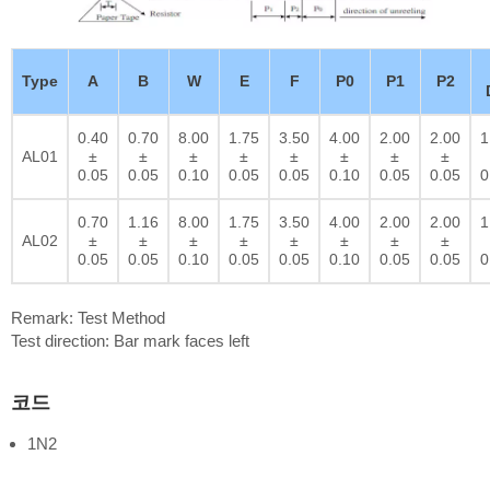
Type
A
B
W
E
F
P0
P1
P2
0.40
0.70
8.00
1.75
3.50
4.00
2.00
2.00
1
AL01
±
±
±
±
±
±
±
±
0.05
0.05
0.10
0.05
0.05
0.10
0.05
0.05
0
0.70
1.16
8.00
1.75
3.50
4.00
2.00
2.00
1
AL02
±
±
±
±
±
±
±
±
0.05
0.05
0.10
0.05
0.05
0.10
0.05
0.05
0
Remark: Test Method
Test direction: Bar mark faces left
코드
1N2