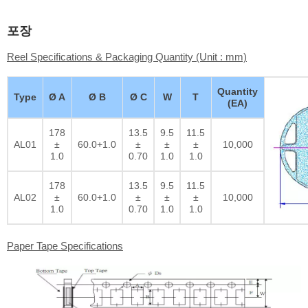
포장
Reel Specifications & Packaging Quantity (Unit : mm)
Quantity
Type
Ø A
Ø B
Ø C
W
T
(EA)
178
13.5
9.5
11.5
AL01
±
60.0+1.0
±
±
±
10,000
1.0
0.70
1.0
1.0
178
13.5
9.5
11.5
AL02
±
60.0+1.0
±
±
±
10,000
1.0
0.70
1.0
1.0
Paper Tape Specifications