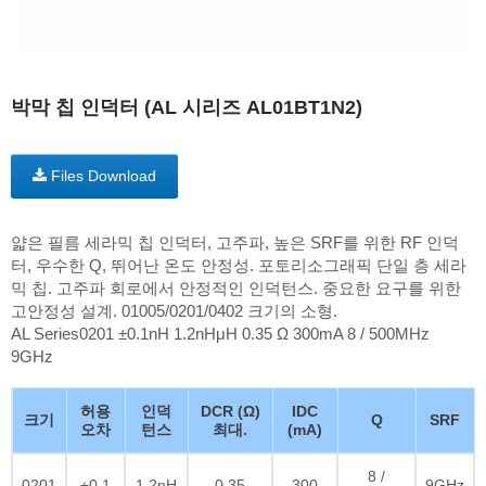
박막 칩 인덕터 (AL 시리즈 AL01BT1N2)
Files Download
얇은 필름 세라믹 칩 인덕터, 고주파, 높은 SRF를 위한 RF 인덕
터, 우수한 Q, 뛰어난 온도 안정성. 포토리소그래픽 단일 층 세라
믹 칩. 고주파 회로에서 안정적인 인덕턴스. 중요한 요구를 위한
고안정성 설계. 01005/0201/0402 크기의 소형.
AL Series0201 ±0.1nH 1.2nHμH 0.35 Ω 300mA 8 / 500MHz
9GHz
허용
인덕
DCR (Ω)
IDC
크기
Q
SRF
오차
턴스
최대.
(mA)
8 /
0201
±0.1
1.2nH
0.35
300
9GHz