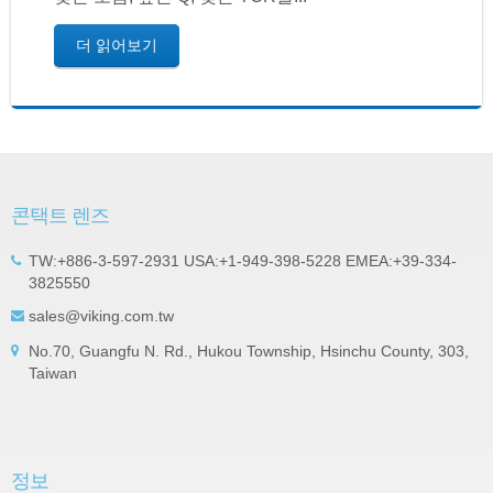
더 읽어보기
콘택트 렌즈
TW:+886-3-597-2931 USA:+1-949-398-5228 EMEA:+39-334-
3825550
sales@viking.com.tw
No.70, Guangfu N. Rd., Hukou Township, Hsinchu County, 303,
Taiwan
정보