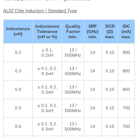
AL02 Chip Inductors / Standard Type
Inductance
Quality
SRF
DCR
IDC
Inductance
Tolerance
Factor
(GHz)
(Ω)
(mA)
(nH)
(nH or %)
min.
min.
max.
max.
± 0.1,
13 /
0.2
14
0.10
800
0.2nH
500MHz
± 0.1, 0.2,
13 /
0.3
14
0.10
800
0.3nH
500MHz
± 0.1, 0.2,
13 /
0.4
14
0.10
800
0.3nH
500MHz
± 0.1, 0.2,
13 /
0.5
14
0.15
700
0.3nH
500MHz
± 0.1, 0.2,
13 /
0.6
14
0.15
700
0.3nH
500MHz