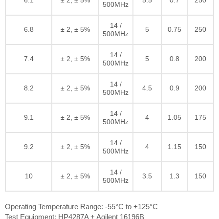
6.1
± 2, ± 5%
5.5
0.7
250
500MHz
14 /
6.8
± 2, ± 5%
5
0.75
250
500MHz
14 /
7.4
± 2, ± 5%
5
0.8
200
500MHz
14 /
8.2
± 2, ± 5%
4.5
0.9
200
500MHz
14 /
9.1
± 2, ± 5%
4
1.05
175
500MHz
14 /
9.2
± 2, ± 5%
4
1.15
150
500MHz
14 /
10
± 2, ± 5%
3.5
1.3
150
500MHz
Operating Temperature Range: -55°C to +125°C
Test Equipment: HP4287A + Agilent 16196B