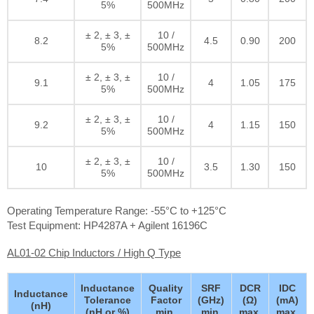
5%
500MHz
± 2, ± 3, ±
10 /
8.2
4.5
0.90
200
5%
500MHz
± 2, ± 3, ±
10 /
9.1
4
1.05
175
5%
500MHz
± 2, ± 3, ±
10 /
9.2
4
1.15
150
5%
500MHz
± 2, ± 3, ±
10 /
10
3.5
1.30
150
5%
500MHz
Operating Temperature Range: -55°C to +125°C
Test Equipment: HP4287A + Agilent 16196C
AL01-02 Chip Inductors / High Q Type
Inductance
Quality
SRF
DCR
IDC
Inductance
Tolerance
Factor
(GHz)
(Ω)
(mA)
(nH)
(nH or %)
min.
min.
max.
max.