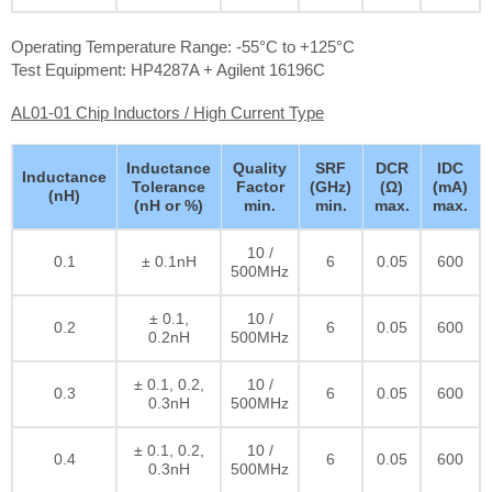
Operating Temperature Range: -55°C to +125°C
Test Equipment: HP4287A + Agilent 16196C
AL01-01 Chip Inductors / High Current Type
Inductance
Quality
SRF
DCR
IDC
Inductance
Tolerance
Factor
(GHz)
(Ω)
(mA)
(nH)
(nH or %)
min.
min.
max.
max.
10 /
0.1
± 0.1nH
6
0.05
600
500MHz
± 0.1,
10 /
0.2
6
0.05
600
0.2nH
500MHz
± 0.1, 0.2,
10 /
0.3
6
0.05
600
0.3nH
500MHz
± 0.1, 0.2,
10 /
0.4
6
0.05
600
0.3nH
500MHz