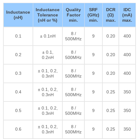
Inductance
Quality
SRF
DCR
IDC
Inductance
Tolerance
Factor
(GHz)
(Ω)
(mA)
(nH)
(nH or %)
min.
min.
max.
max.
8 /
0.1
± 0.1nH
9
0.20
400
500MHz
± 0.1,
8 /
0.2
9
0.20
400
0.2nH
500MHz
± 0.1, 0.2,
8 /
0.3
9
0.20
400
0.3nH
500MHz
± 0.1, 0.2,
8 /
0.4
9
0.25
350
0.3nH
500MHz
± 0.1, 0.2,
8 /
0.5
9
0.25
350
0.3nH
500MHz
± 0.1, 0.2,
8 /
0.6
9
0.25
350
0.3nH
500MHz