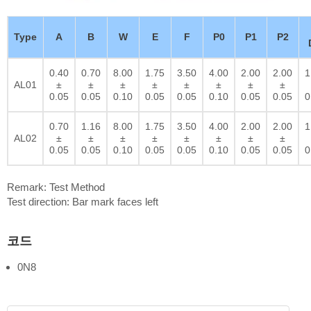
Type
A
B
W
E
F
P0
P1
P2
0.40
0.70
8.00
1.75
3.50
4.00
2.00
2.00
1
AL01
±
±
±
±
±
±
±
±
0.05
0.05
0.10
0.05
0.05
0.10
0.05
0.05
0
0.70
1.16
8.00
1.75
3.50
4.00
2.00
2.00
1
AL02
±
±
±
±
±
±
±
±
0.05
0.05
0.10
0.05
0.05
0.10
0.05
0.05
0
Remark: Test Method
Test direction: Bar mark faces left
코드
0N8