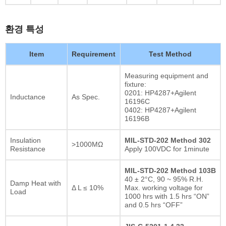
환경 특성
Item
Requirement
Test Method
Measuring equipment and
fixture:
0201: HP4287+Agilent
Inductance
As Spec.
16196C
0402: HP4287+Agilent
16196B
Insulation
MIL-STD-202 Method 302
>1000MΩ
Resistance
Apply 100VDC for 1minute
MIL-STD-202 Method 103B
40 ± 2°C, 90 ~ 95% R.H.
Damp Heat with
Δ L ≤ 10%
Max. working voltage for
Load
1000 hrs with 1.5 hrs “ON”
and 0.5 hrs “OFF”