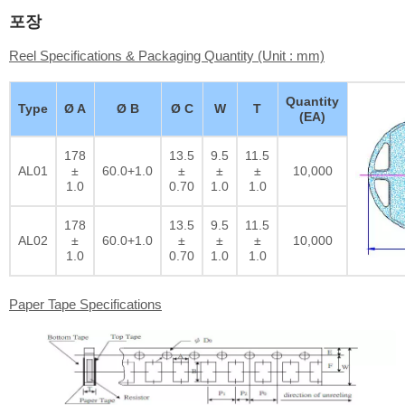
포장
Reel Specifications & Packaging Quantity (Unit : mm)
Quantity
Type
Ø A
Ø B
Ø C
W
T
(EA)
178
13.5
9.5
11.5
AL01
±
60.0+1.0
±
±
±
10,000
1.0
0.70
1.0
1.0
178
13.5
9.5
11.5
AL02
±
60.0+1.0
±
±
±
10,000
1.0
0.70
1.0
1.0
Paper Tape Specifications