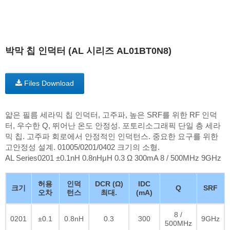
박막 칩 인덕터 (AL 시리즈 AL01BT0N8)
Files Download
얇은 필름 세라믹 칩 인덕터, 고주파, 높은 SRF를 위한 RF 인덕
터, 우수한 Q, 뛰어난 온도 안정성. 포토리소그래픽 단일 층 세라
믹 칩. 고주파 회로에서 안정적인 인덕턴스. 중요한 요구를 위한
고안정성 설계. 01005/0201/0402 크기의 소형.
AL Series0201 ±0.1nH 0.8nHμH 0.3 Ω 300mA 8 / 500MHz 9GHz
허용
인덕
DCR (Ω)
IDC
크기
Q
SRF
오차
턴스
최대.
(mA)
8 /
0201
±0.1
0.8nH
0.3
300
9GHz
500MHz