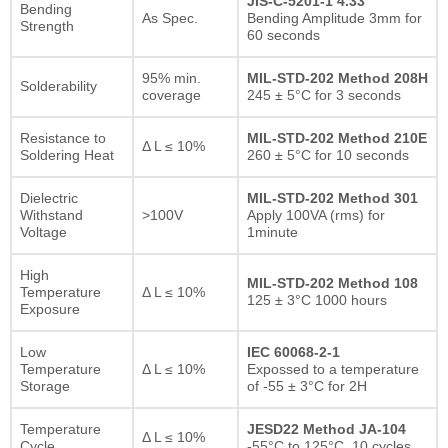
JIS-C-5201-1 4.33
Bending
As Spec.
Bending Amplitude 3mm for
Strength
60 seconds
95% min.
MIL-STD-202 Method 208H
Solderability
coverage
245 ± 5°C for 3 seconds
Resistance to
MIL-STD-202 Method 210E
Δ L ≤ 10%
Soldering Heat
260 ± 5°C for 10 seconds
Dielectric
MIL-STD-202 Method 301
Withstand
>100V
Apply 100VA (rms) for
Voltage
1minute
High
MIL-STD-202 Method 108
Temperature
Δ L ≤ 10%
125 ± 3°C 1000 hours
Exposure
Low
IEC 60068-2-1
Temperature
Δ L ≤ 10%
Expossed to a temperature
Storage
of -55 ± 3°C for 2H
Temperature
JESD22 Method JA-104
Δ L ≤ 10%
Cycle
-55°C to 125°C, 10 cycles