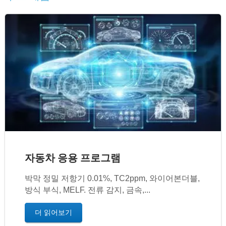
자동차 응용 프로그램
박막 정밀 저항기 0.01%, TC2ppm, 와이어본더블,
방식 부식, MELF. 전류 감지, 금속,...
더 읽어보기