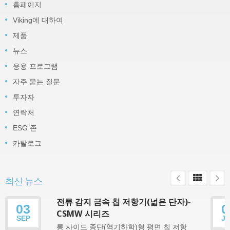
홈페이지
Viking에 대하여
제품
뉴스
응용 프로그램
자주 묻는 질문
투자자
연락처
ESG 존
카탈로그
최신 뉴스
전류 감지 금속 칩 저항기(넓은 단자)-
03
0
CSMW 시리즈
SEP
J
롱 사이드 종단(역기하학)형 평면 칩 저항