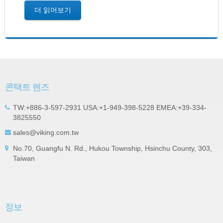
더 읽어보기
콘택트 렌즈
TW:+886-3-597-2931 USA:+1-949-398-5228 EMEA:+39-334-
3825550
sales@viking.com.tw
No.70, Guangfu N. Rd., Hukou Township, Hsinchu County, 303,
Taiwan
정보