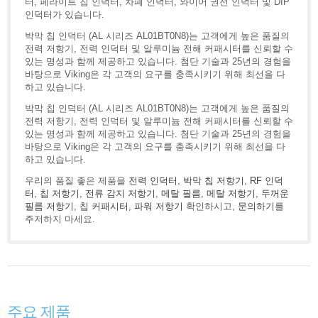
터, 페라이트 칩 인덕터, 차폐 인덕터, 와이어 권선 인덕터 및 DIP
인덕터가 있습니다.
박막 칩 인덕터 (AL 시리즈 AL01BT0N8)는 고객에게 높은 품질의
전력 저항기, 전력 인덕터 및 알루미늄 전해 커패시터를 신뢰할 수
있는 명성과 함께 제공하고 있습니다. 첨단 기술과 25년의 경험을
바탕으로 Viking은 각 고객의 요구를 충족시키기 위해 최선을 다
하고 있습니다.
박막 칩 인덕터 (AL 시리즈 AL01BT0N8)는 고객에게 높은 품질의
전력 저항기, 전력 인덕터 및 알루미늄 전해 커패시터를 신뢰할 수
있는 명성과 함께 제공하고 있습니다. 첨단 기술과 25년의 경험을
바탕으로 Viking은 각 고객의 요구를 충족시키기 위해 최선을 다
하고 있습니다.
우리의 품질 좋은 제품을
전력 인덕터
,
박막 칩 저항기
,
RF 인덕
터
,
칩 저항기
,
전류 감지 저항기
,
메탈 필름
,
메탈 저항기
,
두꺼운
필름 저항기
,
칩 커패시터
,
파워 저항기
확인하시고,
문의하기
를
주저하지 마세요.
주요 제품