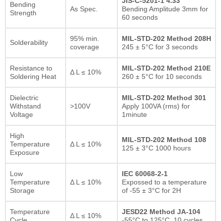
JIS-C-5201-1 4.33
Bending
As Spec.
Bending Amplitude 3mm for
Strength
60 seconds
95% min.
MIL-STD-202 Method 208H
Solderability
coverage
245 ± 5°C for 3 seconds
Resistance to
MIL-STD-202 Method 210E
Δ L ≤ 10%
Soldering Heat
260 ± 5°C for 10 seconds
Dielectric
MIL-STD-202 Method 301
Withstand
>100V
Apply 100VA (rms) for
Voltage
1minute
High
MIL-STD-202 Method 108
Temperature
Δ L ≤ 10%
125 ± 3°C 1000 hours
Exposure
Low
IEC 60068-2-1
Temperature
Δ L ≤ 10%
Expossed to a temperature
Storage
of -55 ± 3°C for 2H
Temperature
JESD22 Method JA-104
Δ L ≤ 10%
Cycle
-55°C to 125°C, 10 cycles