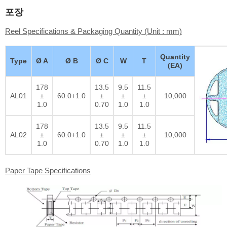
포장
Reel Specifications & Packaging Quantity (Unit : mm)
Quantity
Type
Ø A
Ø B
Ø C
W
T
(EA)
178
13.5
9.5
11.5
AL01
±
60.0+1.0
±
±
±
10,000
1.0
0.70
1.0
1.0
178
13.5
9.5
11.5
AL02
±
60.0+1.0
±
±
±
10,000
1.0
0.70
1.0
1.0
Paper Tape Specifications