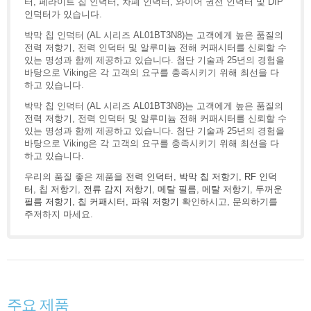
터, 페라이트 칩 인덕터, 차폐 인덕터, 와이어 권선 인덕터 및 DIP
인덕터가 있습니다.
박막 칩 인덕터 (AL 시리즈 AL01BT3N8)는 고객에게 높은 품질의
전력 저항기, 전력 인덕터 및 알루미늄 전해 커패시터를 신뢰할 수
있는 명성과 함께 제공하고 있습니다. 첨단 기술과 25년의 경험을
바탕으로 Viking은 각 고객의 요구를 충족시키기 위해 최선을 다
하고 있습니다.
박막 칩 인덕터 (AL 시리즈 AL01BT3N8)는 고객에게 높은 품질의
전력 저항기, 전력 인덕터 및 알루미늄 전해 커패시터를 신뢰할 수
있는 명성과 함께 제공하고 있습니다. 첨단 기술과 25년의 경험을
바탕으로 Viking은 각 고객의 요구를 충족시키기 위해 최선을 다
하고 있습니다.
우리의 품질 좋은 제품을
전력 인덕터
,
박막 칩 저항기
,
RF 인덕
터
,
칩 저항기
,
전류 감지 저항기
,
메탈 필름
,
메탈 저항기
,
두꺼운
필름 저항기
,
칩 커패시터
,
파워 저항기
확인하시고,
문의하기
를
주저하지 마세요.
주요 제품