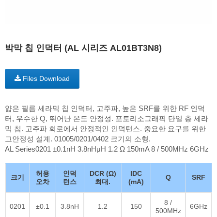
박막 칩 인덕터 (AL 시리즈 AL01BT3N8)
Files Download
얇은 필름 세라믹 칩 인덕터, 고주파, 높은 SRF를 위한 RF 인덕
터, 우수한 Q, 뛰어난 온도 안정성. 포토리소그래픽 단일 층 세라
믹 칩. 고주파 회로에서 안정적인 인덕턴스. 중요한 요구를 위한
고안정성 설계. 01005/0201/0402 크기의 소형.
AL Series0201 ±0.1nH 3.8nHμH 1.2 Ω 150mA 8 / 500MHz 6GHz
허용
인덕
DCR (Ω)
IDC
크기
Q
SRF
오차
턴스
최대.
(mA)
8 /
0201
±0.1
3.8nH
1.2
150
6GHz
500MHz