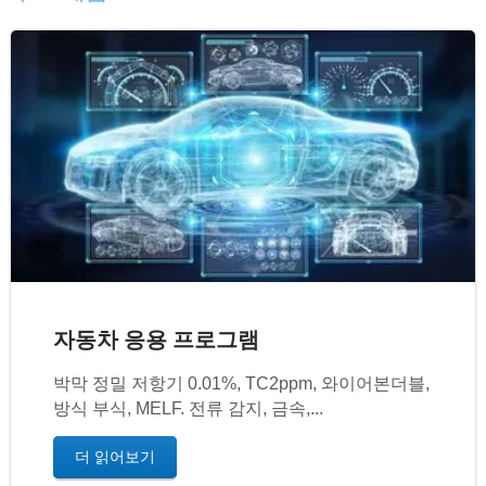
자동차 응용 프로그램
박막 정밀 저항기 0.01%, TC2ppm, 와이어본더블,
방식 부식, MELF. 전류 감지, 금속,...
더 읽어보기