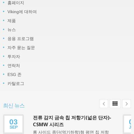
홈페이지
Viking에 대하여
제품
뉴스
응용 프로그램
자주 묻는 질문
투자자
연락처
ESG 존
카탈로그
최신 뉴스
전류 감지 금속 칩 저항기(넓은 단자)-
03
0
CSMW 시리즈
SEP
J
롱 사이드 종단(역기하학)형 평면 칩 저항