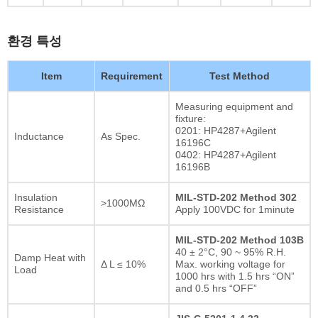
환경 특성
Item
Requirement
Test Method
Measuring equipment and
fixture:
0201: HP4287+Agilent
Inductance
As Spec.
16196C
0402: HP4287+Agilent
16196B
Insulation
MIL-STD-202 Method 302
>1000MΩ
Resistance
Apply 100VDC for 1minute
MIL-STD-202 Method 103B
40 ± 2°C, 90 ~ 95% R.H.
Damp Heat with
Δ L ≤ 10%
Max. working voltage for
Load
1000 hrs with 1.5 hrs “ON”
and 0.5 hrs “OFF”