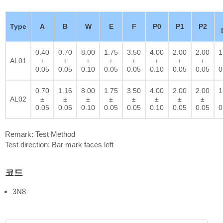
Type
A
B
W
E
F
P0
P1
P2
0.40
0.70
8.00
1.75
3.50
4.00
2.00
2.00
1
AL01
±
±
±
±
±
±
±
±
0.05
0.05
0.10
0.05
0.05
0.10
0.05
0.05
0
0.70
1.16
8.00
1.75
3.50
4.00
2.00
2.00
1
AL02
±
±
±
±
±
±
±
±
0.05
0.05
0.10
0.05
0.05
0.10
0.05
0.05
0
Remark: Test Method
Test direction: Bar mark faces left
코드
3N8