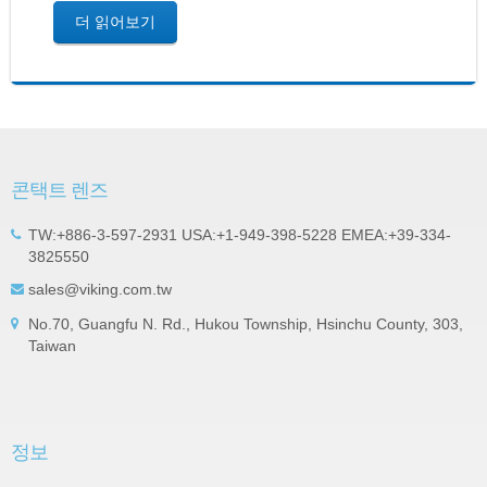
더 읽어보기
콘택트 렌즈
TW:+886-3-597-2931 USA:+1-949-398-5228 EMEA:+39-334-
3825550
sales@viking.com.tw
No.70, Guangfu N. Rd., Hukou Township, Hsinchu County, 303,
Taiwan
정보