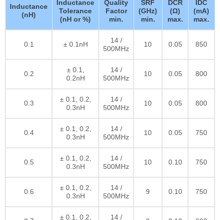
Inductance
Quality
SRF
DCR
IDC
Inductance
Tolerance
Factor
(GHz)
(Ω)
(mA)
(nH)
(nH or %)
min.
min.
max.
max.
14 /
0.1
± 0.1nH
10
0.05
850
500MHz
± 0.1,
14 /
0.2
10
0.05
800
0.2nH
500MHz
± 0.1, 0.2,
14 /
0.3
10
0.05
800
0.3nH
500MHz
± 0.1, 0.2,
14 /
0.4
10
0.05
750
0.3nH
500MHz
± 0.1, 0.2,
14 /
0.5
10
0.10
750
0.3nH
500MHz
± 0.1, 0.2,
14 /
0.6
9
0.10
750
0.3nH
500MHz
± 0.1, 0.2,
14 /