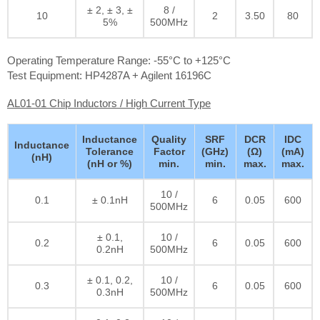
± 2, ± 3, ±
8 /
10
2
3.50
80
5%
500MHz
Operating Temperature Range: -55°C to +125°C
Test Equipment: HP4287A + Agilent 16196C
AL01-01 Chip Inductors / High Current Type
Inductance
Quality
SRF
DCR
IDC
Inductance
Tolerance
Factor
(GHz)
(Ω)
(mA)
(nH)
(nH or %)
min.
min.
max.
max.
10 /
0.1
± 0.1nH
6
0.05
600
500MHz
± 0.1,
10 /
0.2
6
0.05
600
0.2nH
500MHz
± 0.1, 0.2,
10 /
0.3
6
0.05
600
0.3nH
500MHz