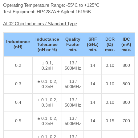
Operating Temperature Range: -55°C to +125°C
Test Equipment: HP4287A + Agilent 16196B
AL02 Chip Inductors / Standard Type
Inductance
Quality
SRF
DCR
IDC
Inductance
Tolerance
Factor
(GHz)
(Ω)
(mA)
(nH)
(nH or %)
min.
min.
max.
max.
± 0.1,
13 /
0.2
14
0.10
800
0.2nH
500MHz
± 0.1, 0.2,
13 /
0.3
14
0.10
800
0.3nH
500MHz
± 0.1, 0.2,
13 /
0.4
14
0.10
800
0.3nH
500MHz
± 0.1, 0.2,
13 /
0.5
14
0.15
700
0.3nH
500MHz
± 0.1, 0.2,
13 /