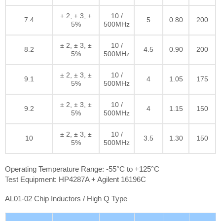
± 2, ± 3, ±
10 /
7.4
5
0.80
200
5%
500MHz
± 2, ± 3, ±
10 /
8.2
4.5
0.90
200
5%
500MHz
± 2, ± 3, ±
10 /
9.1
4
1.05
175
5%
500MHz
± 2, ± 3, ±
10 /
9.2
4
1.15
150
5%
500MHz
± 2, ± 3, ±
10 /
10
3.5
1.30
150
5%
500MHz
Operating Temperature Range: -55°C to +125°C
Test Equipment: HP4287A + Agilent 16196C
AL01-02 Chip Inductors / High Q Type