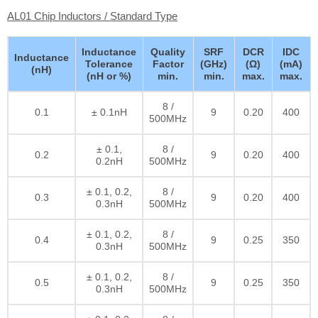
AL01 Chip Inductors / Standard Type
Inductance
Quality
SRF
DCR
IDC
Inductance
Tolerance
Factor
(GHz)
(Ω)
(mA)
(nH)
(nH or %)
min.
min.
max.
max.
8 /
0.1
± 0.1nH
9
0.20
400
500MHz
± 0.1,
8 /
0.2
9
0.20
400
0.2nH
500MHz
± 0.1, 0.2,
8 /
0.3
9
0.20
400
0.3nH
500MHz
± 0.1, 0.2,
8 /
0.4
9
0.25
350
0.3nH
500MHz
± 0.1, 0.2,
8 /
0.5
9
0.25
350
0.3nH
500MHz