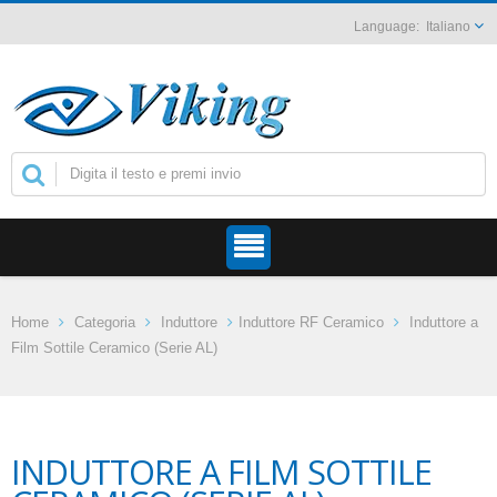
Italiano
Home
Categoria
Induttore
Induttore RF Ceramico
Induttore a
Film Sottile Ceramico (Serie AL)
INDUTTORE A FILM SOTTILE