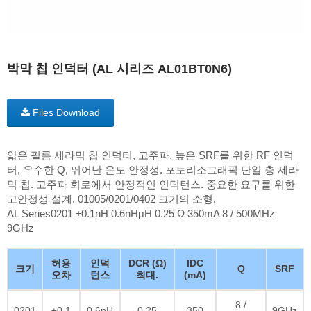
박막 칩 인덕터 (AL 시리즈 AL01BT0N6)
Files Download
얇은 필름 세라믹 칩 인덕터, 고주파, 높은 SRF를 위한 RF 인덕
터, 우수한 Q, 뛰어난 온도 안정성. 포토리소그래픽 단일 층 세라
믹 칩. 고주파 회로에서 안정적인 인덕턴스. 중요한 요구를 위한
고안정성 설계. 01005/0201/0402 크기의 소형.
AL Series0201 ±0.1nH 0.6nHμH 0.25 Ω 350mA 8 / 500MHz
9GHz
허용
인덕
DCR (Ω)
IDC
크기
Q
SRF
오차
턴스
최대.
(mA)
8 /
0201
±0.1
0.6nH
0.25
350
9GHz