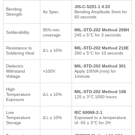
JIS-C-5201-1 4.33
Bending
As Spec.
Bending Amplitude 3mm for
Strength
60 seconds
95% min.
MIL-STD-202 Method 208H
Solderability
coverage
245 ± 5°C for 3 seconds
Resistance to
MIL-STD-202 Method 210E
Δ L ≤ 10%
Soldering Heat
260 ± 5°C for 10 seconds
Dielectric
MIL-STD-202 Method 301
Withstand
>100V
Apply 100VA (rms) for
Voltage
1minute
High
MIL-STD-202 Method 108
Temperature
Δ L ≤ 10%
125 ± 3°C 1000 hours
Exposure
Low
IEC 60068-2-1
Temperature
Δ L ≤ 10%
Expossed to a temperature
Storage
of -55 ± 3°C for 2H