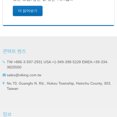
더 읽어보기
콘택트 렌즈
TW:+886-3-597-2931 USA:+1-949-398-5228 EMEA:+39-334-
3825550
sales@viking.com.tw
No.70, Guangfu N. Rd., Hukou Township, Hsinchu County, 303,
Taiwan
정보