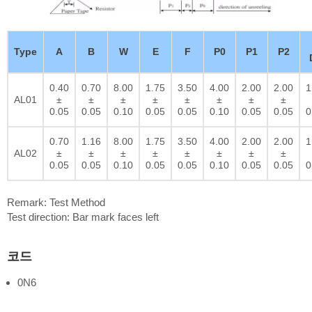
Type
A
B
W
E
F
P0
P1
P2
0.40
0.70
8.00
1.75
3.50
4.00
2.00
2.00
1
AL01
±
±
±
±
±
±
±
±
0.05
0.05
0.10
0.05
0.05
0.10
0.05
0.05
0
0.70
1.16
8.00
1.75
3.50
4.00
2.00
2.00
1
AL02
±
±
±
±
±
±
±
±
0.05
0.05
0.10
0.05
0.05
0.10
0.05
0.05
0
Remark: Test Method
Test direction: Bar mark faces left
코드
0N6