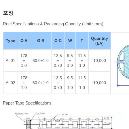
포장
Reel Specifications & Packaging Quantity (Unit : mm)
Quantity
Type
Ø A
Ø B
Ø C
W
T
(EA)
178
13.5
9.5
11.5
AL01
±
60.0+1.0
±
±
±
10,000
1.0
0.70
1.0
1.0
178
13.5
9.5
11.5
AL02
±
60.0+1.0
±
±
±
10,000
1.0
0.70
1.0
1.0
Paper Tape Specifications