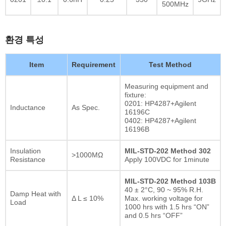
500MHz
환경 특성
Item
Requirement
Test Method
Measuring equipment and
fixture:
0201: HP4287+Agilent
Inductance
As Spec.
16196C
0402: HP4287+Agilent
16196B
Insulation
MIL-STD-202 Method 302
>1000MΩ
Resistance
Apply 100VDC for 1minute
MIL-STD-202 Method 103B
40 ± 2°C, 90 ~ 95% R.H.
Damp Heat with
Δ L ≤ 10%
Max. working voltage for
Load
1000 hrs with 1.5 hrs “ON”
and 0.5 hrs “OFF”