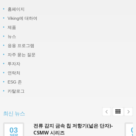
홈페이지
Viking에 대하여
제품
뉴스
응용 프로그램
자주 묻는 질문
투자자
연락처
ESG 존
카탈로그
최신 뉴스
전류 감지 금속 칩 저항기(넓은 단자)-
03
0
CSMW 시리즈
SEP
J