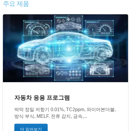
주요 제품
자동차 응용 프로그램
박막 정밀 저항기 0.01%, TC2ppm, 와이어본더블,
방식 부식, MELF. 전류 감지, 금속,...
더 읽어보기