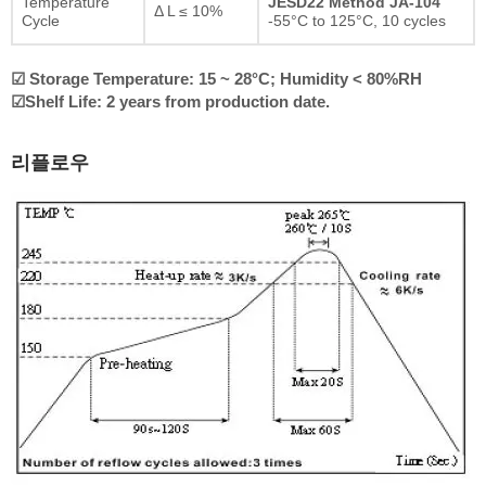
Temperature
JESD22 Method JA-104
Δ L ≤ 10%
Cycle
-55°C to 125°C, 10 cycles
☑ Storage Temperature: 15 ~ 28°C; Humidity < 80%RH
☑Shelf Life: 2 years from production date.
리플로우