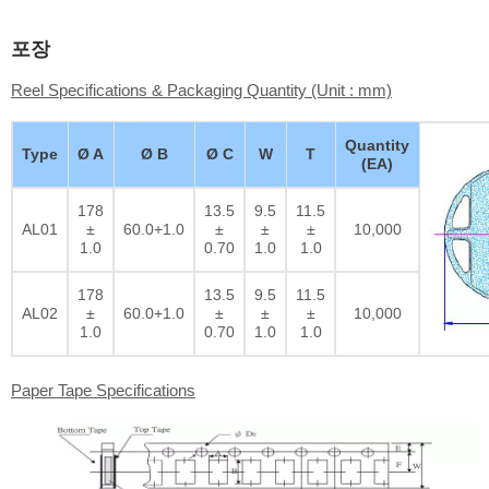
포장
Reel Specifications & Packaging Quantity (Unit : mm)
Quantity
Type
Ø A
Ø B
Ø C
W
T
(EA)
178
13.5
9.5
11.5
AL01
±
60.0+1.0
±
±
±
10,000
1.0
0.70
1.0
1.0
178
13.5
9.5
11.5
AL02
±
60.0+1.0
±
±
±
10,000
1.0
0.70
1.0
1.0
Paper Tape Specifications