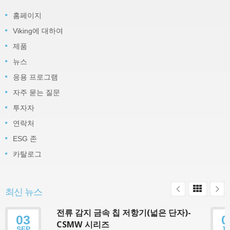
홈페이지
Viking에 대하여
제품
뉴스
응용 프로그램
자주 묻는 질문
투자자
연락처
ESG 존
카탈로그
최신 뉴스
전류 감지 금속 칩 저항기(넓은 단자)-
03
0
CSMW 시리즈
SEP
J