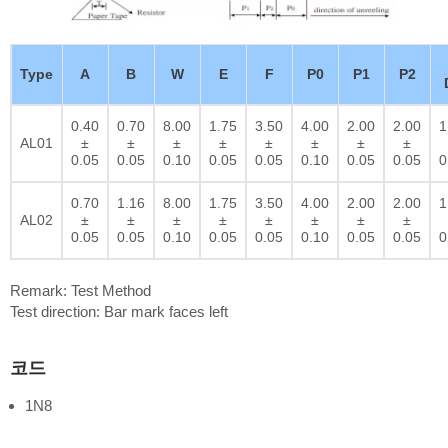
Type
A
B
W
E
F
P0
P1
P2
0.40
0.70
8.00
1.75
3.50
4.00
2.00
2.00
1
AL01
±
±
±
±
±
±
±
±
0.05
0.05
0.10
0.05
0.05
0.10
0.05
0.05
0
0.70
1.16
8.00
1.75
3.50
4.00
2.00
2.00
1
AL02
±
±
±
±
±
±
±
±
0.05
0.05
0.10
0.05
0.05
0.10
0.05
0.05
0
Remark: Test Method
Test direction: Bar mark faces left
코드
1N8