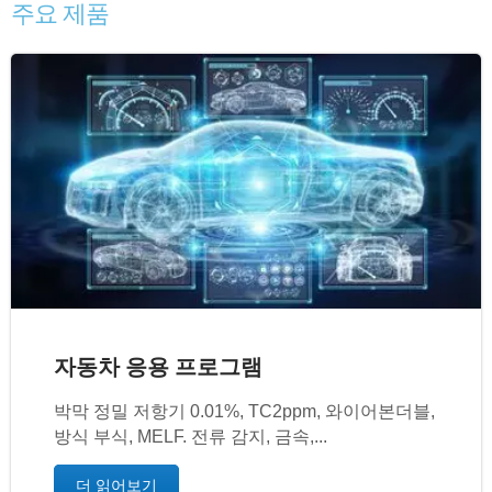
주요 제품
자동차 응용 프로그램
박막 정밀 저항기 0.01%, TC2ppm, 와이어본더블,
방식 부식, MELF. 전류 감지, 금속,...
더 읽어보기