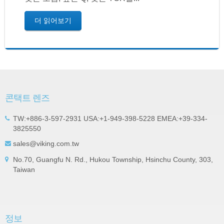
더 읽어보기
콘택트 렌즈
TW:+886-3-597-2931 USA:+1-949-398-5228 EMEA:+39-334-
3825550
sales@viking.com.tw
No.70, Guangfu N. Rd., Hukou Township, Hsinchu County, 303,
Taiwan
정보