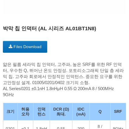
박막 칩 인덕터 (AL 시리즈 AL01BT1N8)
Files Download
얇은 필름 세라믹 칩 인덕터, 고주파, 높은 SRF를 위한 RF 인덕
터, 우수한 Q, 뛰어난 온도 안정성. 포토리소그래픽 단일 층 세라
믹 칩. 고주파 회로에서 안정적인 인덕턴스. 중요한 요구를 위한
고안정성 설계. 01005/0201/0402 크기의 소형.
AL Series0201 ±0.1nH 1.8nHμH 0.55 Ω 200mA 8 / 500MHz
9GHz
허용
인덕
DCR (Ω)
IDC
크기
Q
SRF
오차
턴스
최대.
(mA)
8 /
0201
±0.1
1.8nH
0.55
200
9GHz