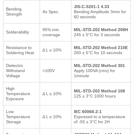
JIS-C-5201-1 4.33
Bending
As Spec.
Bending Amplitude 3mm for
Strength
60 seconds
95% min.
MIL-STD-202 Method 208H
Solderability
coverage
245 ± 5°C for 3 seconds
Resistance to
MIL-STD-202 Method 210E
Δ L ≤ 10%
Soldering Heat
260 ± 5°C for 10 seconds
Dielectric
MIL-STD-202 Method 301
Withstand
>100V
Apply 100VA (rms) for
Voltage
1minute
High
MIL-STD-202 Method 108
Temperature
Δ L ≤ 10%
125 ± 3°C 1000 hours
Exposure
Low
IEC 60068-2-1
Temperature
Δ L ≤ 10%
Expossed to a temperature
Storage
of -55 ± 3°C for 2H