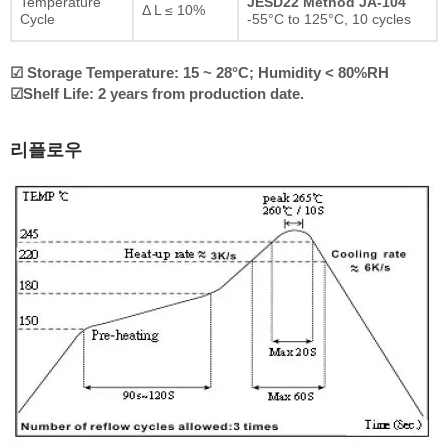
Temperature
JESD22 Method JA-104
Δ L ≤ 10%
Cycle
-55°C to 125°C, 10 cycles
☑ Storage Temperature: 15 ~ 28°C; Humidity < 80%RH
☑Shelf Life: 2 years from production date.
리플로우