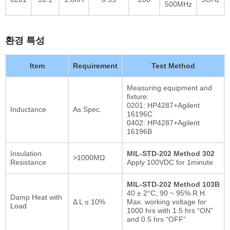
500MHz
환경 특성
Item
Requirement
Test Method
Measuring equipment and
fixture:
0201: HP4287+Agilent
Inductance
As Spec.
16196C
0402: HP4287+Agilent
16196B
Insulation
MIL-STD-202 Method 302
>1000MΩ
Resistance
Apply 100VDC for 1minute
MIL-STD-202 Method 103B
40 ± 2°C, 90 ~ 95% R.H.
Damp Heat with
Δ L ≤ 10%
Max. working voltage for
Load
1000 hrs with 1.5 hrs “ON”
and 0.5 hrs “OFF”