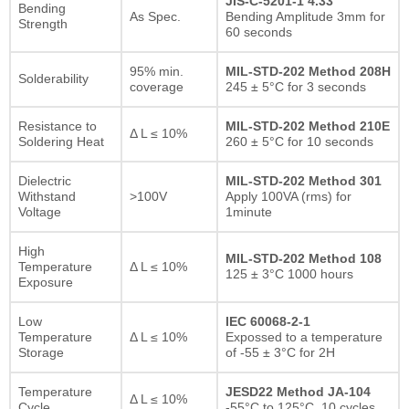
JIS-C-5201-1 4.33
Bending
As Spec.
Bending Amplitude 3mm for
Strength
60 seconds
95% min.
MIL-STD-202 Method 208H
Solderability
coverage
245 ± 5°C for 3 seconds
Resistance to
MIL-STD-202 Method 210E
Δ L ≤ 10%
Soldering Heat
260 ± 5°C for 10 seconds
Dielectric
MIL-STD-202 Method 301
Withstand
>100V
Apply 100VA (rms) for
Voltage
1minute
High
MIL-STD-202 Method 108
Temperature
Δ L ≤ 10%
125 ± 3°C 1000 hours
Exposure
Low
IEC 60068-2-1
Temperature
Δ L ≤ 10%
Expossed to a temperature
Storage
of -55 ± 3°C for 2H
Temperature
JESD22 Method JA-104
Δ L ≤ 10%
Cycle
-55°C to 125°C, 10 cycles