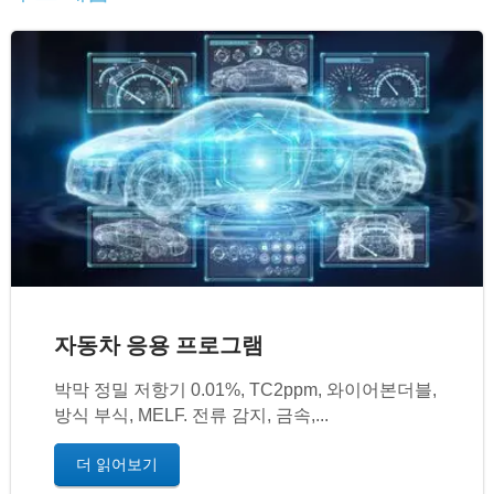
자동차 응용 프로그램
박막 정밀 저항기 0.01%, TC2ppm, 와이어본더블,
방식 부식, MELF. 전류 감지, 금속,...
더 읽어보기