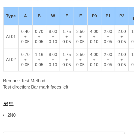
Type
A
B
W
E
F
P0
P1
P2
0.40
0.70
8.00
1.75
3.50
4.00
2.00
2.00
1
AL01
±
±
±
±
±
±
±
±
0.05
0.05
0.10
0.05
0.05
0.10
0.05
0.05
0
0.70
1.16
8.00
1.75
3.50
4.00
2.00
2.00
1
AL02
±
±
±
±
±
±
±
±
0.05
0.05
0.10
0.05
0.05
0.10
0.05
0.05
0
Remark: Test Method
Test direction: Bar mark faces left
코드
2N0