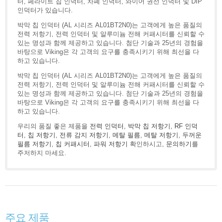
터, 페라이트 칩 인덕터, 차폐 인덕터, 와이어 권선 인덕터 및 DIP
인덕터가 있습니다.
박막 칩 인덕터 (AL 시리즈 AL01BT2N0)는 고객에게 높은 품질의
전력 저항기, 전력 인덕터 및 알루미늄 전해 커패시터를 신뢰할 수
있는 명성과 함께 제공하고 있습니다. 첨단 기술과 25년의 경험을
바탕으로 Viking은 각 고객의 요구를 충족시키기 위해 최선을 다
하고 있습니다.
박막 칩 인덕터 (AL 시리즈 AL01BT2N0)는 고객에게 높은 품질의
전력 저항기, 전력 인덕터 및 알루미늄 전해 커패시터를 신뢰할 수
있는 명성과 함께 제공하고 있습니다. 첨단 기술과 25년의 경험을
바탕으로 Viking은 각 고객의 요구를 충족시키기 위해 최선을 다
하고 있습니다.
우리의 품질 좋은 제품을
전력 인덕터
,
박막 칩 저항기
,
RF 인덕
터
,
칩 저항기
,
전류 감지 저항기
,
메탈 필름
,
메탈 저항기
,
두꺼운
필름 저항기
,
칩 커패시터
,
파워 저항기
확인하시고,
문의하기
를
주저하지 마세요.
주요 제품