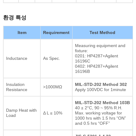
환경 특성
Item
Requirement
Test Method
Measuring equipment and
fixture:
0201: HP4287+Agilent
Inductance
As Spec.
16196C
0402: HP4287+Agilent
16196B
Insulation
MIL-STD-202 Method 302
>1000MΩ
Resistance
Apply 100VDC for 1minute
MIL-STD-202 Method 103B
40 ± 2°C, 90 ~ 95% R.H.
Damp Heat with
Δ L ≤ 10%
Max. working voltage for
Load
1000 hrs with 1.5 hrs “ON”
and 0.5 hrs “OFF”