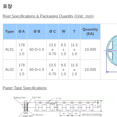
포장
Reel Specifications & Packaging Quantity (Unit : mm)
Quantity
Type
Ø A
Ø B
Ø C
W
T
(EA)
178
13.5
9.5
11.5
AL01
±
60.0+1.0
±
±
±
10,000
1.0
0.70
1.0
1.0
178
13.5
9.5
11.5
AL02
±
60.0+1.0
±
±
±
10,000
1.0
0.70
1.0
1.0
Paper Tape Specifications