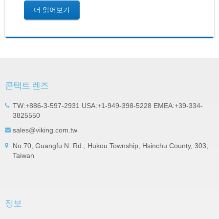
더 읽어보기
콘택트 렌즈
TW:+886-3-597-2931 USA:+1-949-398-5228 EMEA:+39-334-
3825550
sales@viking.com.tw
No.70, Guangfu N. Rd., Hukou Township, Hsinchu County, 303,
Taiwan
정보