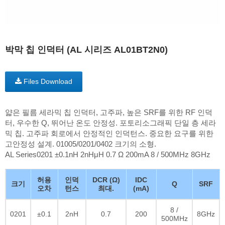
박막 칩 인덕터 (AL 시리즈 AL01BT2N0)
Files Download
얇은 필름 세라믹 칩 인덕터, 고주파, 높은 SRF를 위한 RF 인덕
터, 우수한 Q, 뛰어난 온도 안정성. 포토리소그래픽 단일 층 세라
믹 칩. 고주파 회로에서 안정적인 인덕턴스. 중요한 요구를 위한
고안정성 설계. 01005/0201/0402 크기의 소형.
AL Series0201 ±0.1nH 2nHμH 0.7 Ω 200mA 8 / 500MHz 8GHz
허용
인덕
DCR (Ω)
IDC
크기
Q
SRF
오차
턴스
최대.
(mA)
8 /
0201
±0.1
2nH
0.7
200
8GHz
500MHz