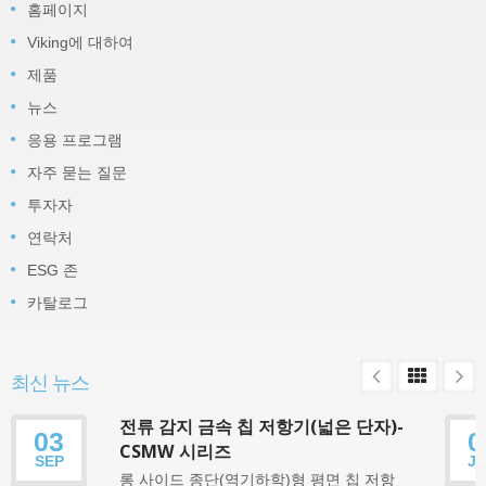
홈페이지
Viking에 대하여
제품
뉴스
응용 프로그램
자주 묻는 질문
투자자
연락처
ESG 존
카탈로그
최신 뉴스
전류 감지 금속 칩 저항기(넓은 단자)-
03
0
CSMW 시리즈
SEP
J
롱 사이드 종단(역기하학)형 평면 칩 저항