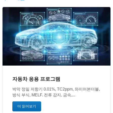
자동차 응용 프로그램
박막 정밀 저항기 0.01%, TC2ppm, 와이어본더블,
방식 부식, MELF. 전류 감지, 금속,...
더 읽어보기