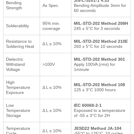
JIS-C-5201-1 4.33
Bending
As Spec.
Bending Amplitude 3mm for
Strength
60 seconds
95% min.
MIL-STD-202 Method 208H
Solderability
coverage
245 ± 5°C for 3 seconds
Resistance to
MIL-STD-202 Method 210E
Δ L ≤ 10%
Soldering Heat
260 ± 5°C for 10 seconds
Dielectric
MIL-STD-202 Method 301
Withstand
>100V
Apply 100VA (rms) for
Voltage
1minute
High
MIL-STD-202 Method 108
Temperature
Δ L ≤ 10%
125 ± 3°C 1000 hours
Exposure
Low
IEC 60068-2-1
Temperature
Δ L ≤ 10%
Expossed to a temperature
Storage
of -55 ± 3°C for 2H
Temperature
JESD22 Method JA-104
Δ L ≤ 10%
Cycle
-55°C to 125°C, 10 cycles