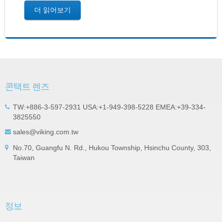
더 읽어보기
콘택트 렌즈
TW:+886-3-597-2931 USA:+1-949-398-5228 EMEA:+39-334-
3825550
sales@viking.com.tw
No.70, Guangfu N. Rd., Hukou Township, Hsinchu County, 303,
Taiwan
정보