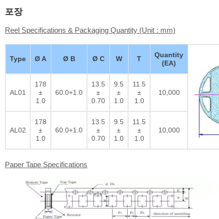
포장
Reel Specifications & Packaging Quantity (Unit : mm)
Quantity
Type
Ø A
Ø B
Ø C
W
T
(EA)
178
13.5
9.5
11.5
AL01
±
60.0+1.0
±
±
±
10,000
1.0
0.70
1.0
1.0
178
13.5
9.5
11.5
AL02
±
60.0+1.0
±
±
±
10,000
1.0
0.70
1.0
1.0
Paper Tape Specifications