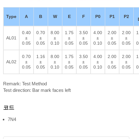
Type
A
B
W
E
F
P0
P1
P2
0.40
0.70
8.00
1.75
3.50
4.00
2.00
2.00
1
AL01
±
±
±
±
±
±
±
±
0.05
0.05
0.10
0.05
0.05
0.10
0.05
0.05
0
0.70
1.16
8.00
1.75
3.50
4.00
2.00
2.00
1
AL02
±
±
±
±
±
±
±
±
0.05
0.05
0.10
0.05
0.05
0.10
0.05
0.05
0
Remark: Test Method
Test direction: Bar mark faces left
코드
7N4