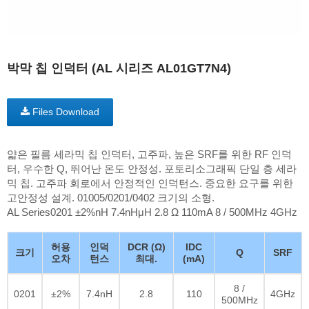
박막 칩 인덕터 (AL 시리즈 AL01GT7N4)
Files Download
얇은 필름 세라믹 칩 인덕터, 고주파, 높은 SRF를 위한 RF 인덕
터, 우수한 Q, 뛰어난 온도 안정성. 포토리소그래픽 단일 층 세라
믹 칩. 고주파 회로에서 안정적인 인덕턴스. 중요한 요구를 위한
고안정성 설계. 01005/0201/0402 크기의 소형.
AL Series0201 ±2%nH 7.4nHμH 2.8 Ω 110mA 8 / 500MHz 4GHz
허용
인덕
DCR (Ω)
IDC
크기
Q
SRF
오차
턴스
최대.
(mA)
8 /
0201
±2%
7.4nH
2.8
110
4GHz
500MHz