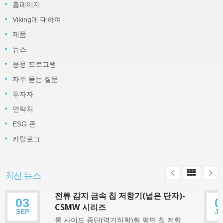
홈페이지
Viking에 대하여
제품
뉴스
응용 프로그램
자주 묻는 질문
투자자
연락처
ESG 존
카탈로그
최신 뉴스
전류 감지 금속 칩 저항기(넓은 단자)-
03
0
CSMW 시리즈
SEP
J
롱 사이드 종단(역기하학)형 평면 칩 저항