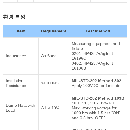
환경 특성
Item
Requirement
Test Method
Measuring equipment and
fixture:
0201: HP4287+Agilent
Inductance
As Spec.
16196C
0402: HP4287+Agilent
16196B
Insulation
MIL-STD-202 Method 302
>1000MΩ
Resistance
Apply 100VDC for 1minute
MIL-STD-202 Method 103B
40 ± 2°C, 90 ~ 95% R.H.
Damp Heat with
Δ L ≤ 10%
Max. working voltage for
Load
1000 hrs with 1.5 hrs “ON”
and 0.5 hrs “OFF”