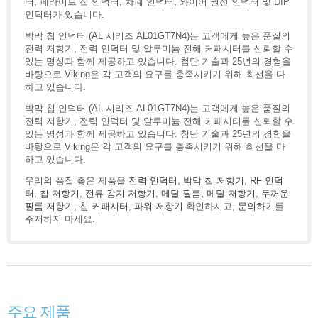
터, 페라이트 칩 인덕터, 차폐 인덕터, 와이어 권선 인덕터 및 DIP
인덕터가 있습니다.
박막 칩 인덕터 (AL 시리즈 AL01GT7N4)는 고객에게 높은 품질의
전력 저항기, 전력 인덕터 및 알루미늄 전해 커패시터를 신뢰할 수
있는 명성과 함께 제공하고 있습니다. 첨단 기술과 25년의 경험을
바탕으로 Viking은 각 고객의 요구를 충족시키기 위해 최선을 다
하고 있습니다.
박막 칩 인덕터 (AL 시리즈 AL01GT7N4)는 고객에게 높은 품질의
전력 저항기, 전력 인덕터 및 알루미늄 전해 커패시터를 신뢰할 수
있는 명성과 함께 제공하고 있습니다. 첨단 기술과 25년의 경험을
바탕으로 Viking은 각 고객의 요구를 충족시키기 위해 최선을 다
하고 있습니다.
우리의 품질 좋은 제품을
전력 인덕터
,
박막 칩 저항기
,
RF 인덕
터
,
칩 저항기
,
전류 감지 저항기
,
메탈 필름
,
메탈 저항기
,
두꺼운
필름 저항기
,
칩 커패시터
,
파워 저항기
확인하시고,
문의하기
를
주저하지 마세요.
주요 제품