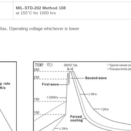
Résistance à film épais
MIL-STD-202 Method 108
at 155°C for 1000 hrs
ax. Operating voltage whichever is lower