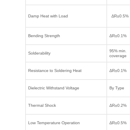
Damp Heat with Load
ΔR±0.5%
Bending Strength
ΔR±0.1%
95% min.
Solderability
coverage
Resistance to Soldering Heat
ΔR±0.1%
Dielectric Withstand Voltage
By Type
Thermal Shock
ΔR±0.2%
Low Temperature Operation
ΔR±0.5%