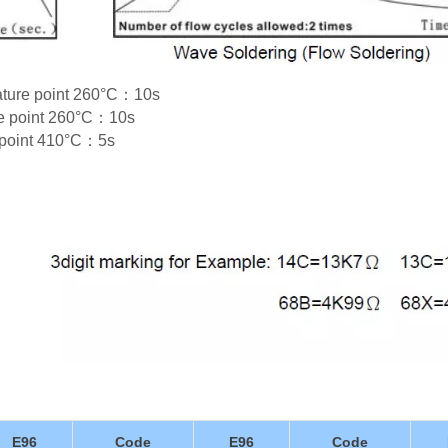
rature point 260°C：10s
re point 260°C：10s
e point 410°C：5s
E96
Code
E96
Code