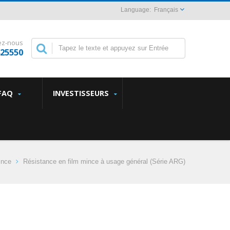
Français
ez-nous
825550
FAQ
INVESTISSEURS
ince
Résistance en film mince à usage général (Série ARG)