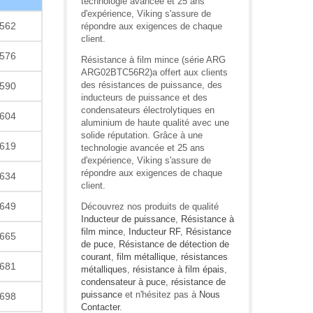
technologie avancée et 25 ans
d'expérience, Viking s'assure de
562
répondre aux exigences de chaque
client.
576
Résistance à film mince (série ARG
ARG02BTC56R2)a offert aux clients
des résistances de puissance, des
590
inducteurs de puissance et des
condensateurs électrolytiques en
604
aluminium de haute qualité avec une
solide réputation. Grâce à une
619
technologie avancée et 25 ans
d'expérience, Viking s'assure de
répondre aux exigences de chaque
634
client.
649
Découvrez nos produits de qualité
Inducteur de puissance
,
Résistance à
film mince
,
Inducteur RF
,
Résistance
665
de puce
,
Résistance de détection de
courant
,
film métallique
,
résistances
681
métalliques
,
résistance à film épais
,
condensateur à puce
,
résistance de
puissance
et n'hésitez pas à
Nous
698
Contacter
.