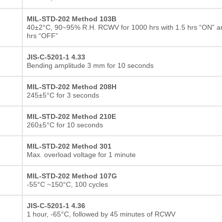
MIL-STD-202 Method 103B
40±2°C, 90~95% R.H. RCWV for 1000 hrs with 1.5 hrs “ON” a
hrs “OFF”
JIS-C-5201-1 4.33
Bending amplitude 3 mm for 10 seconds
MIL-STD-202 Method 208H
245±5°C for 3 seconds
MIL-STD-202 Method 210E
260±5°C for 10 seconds
MIL-STD-202 Method 301
Max. overload voltage for 1 minute
MIL-STD-202 Method 107G
-55°C ~150°C, 100 cycles
JIS-C-5201-1 4.36
1 hour, -65°C, followed by 45 minutes of RCWV