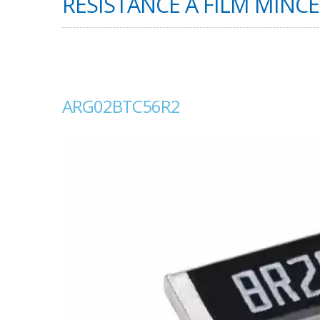
RÉSISTANCE À FILM MINCE
ARG02BTC56R2