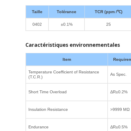
Taille
Tolérance
TCR (ppm /℃)
0402
±0.1%
25
Caractéristiques environnementales
Item
Require
Temperature Coefficient of Resistance
As Spec.
(T.C.R.)
Short Time Overload
ΔR±0.2%
Insulation Resistance
>9999 MΩ
Endurance
ΔR±0.5%