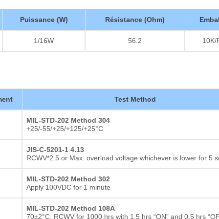
Puissance (W)
Résistance (Ohm)
Embal
1/16W
56.2
10K/
ment
Test Method
MIL-STD-202 Method 304
+25/-55/+25/+125/+25°C
JIS-C-5201-1 4.13
RCWV*2.5 or Max. overload voltage whichever is lower for 5 
MIL-STD-202 Method 302
Apply 100VDC for 1 minute
MIL-STD-202 Method 108A
70±2°C, RCWV for 1000 hrs with 1.5 hrs “ON” and 0.5 hrs “O