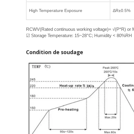
High Temperature Exposure
ΔR±0.5%
RCWV(Rated continuous working voltage)= √(P*R) or M
☑ Storage Temperature: 15~28°C; Humidity < 80%RH
Condition de soudage