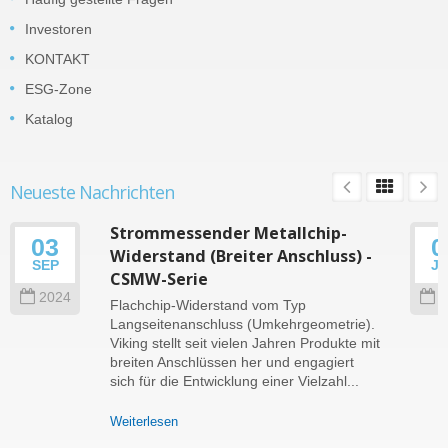
Investoren
KONTAKT
ESG-Zone
Katalog
Neueste Nachrichten
Strommessender Metallchip-
03
0
Widerstand (Breiter Anschluss) -
SEP
J
CSMW-Serie
2024
2
Flachchip-Widerstand vom Typ
Langseitenanschluss (Umkehrgeometrie).
Viking stellt seit vielen Jahren Produkte mit
breiten Anschlüssen her und engagiert
sich für die Entwicklung einer Vielzahl...
Weiterlesen