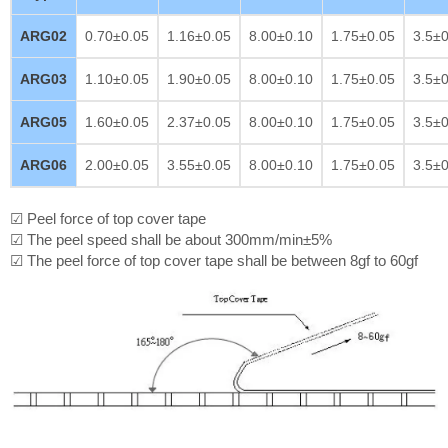
ARG02
0.70±0.05
1.16±0.05
8.00±0.10
1.75±0.05
3.5±0
ARG03
1.10±0.05
1.90±0.05
8.00±0.10
1.75±0.05
3.5±0
ARG05
1.60±0.05
2.37±0.05
8.00±0.10
1.75±0.05
3.5±0
ARG06
2.00±0.05
3.55±0.05
8.00±0.10
1.75±0.05
3.5±0
☑ Peel force of top cover tape
☑ The peel speed shall be about 300mm/min±5%
☑ The peel force of top cover tape shall be between 8gf to 60gf