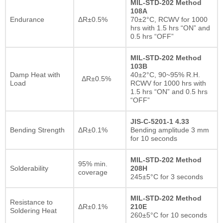
MIL-STD-202 Method
108A
Endurance
ΔR±0.5%
70±2°C, RCWV for 1000
hrs with 1.5 hrs “ON” and
0.5 hrs “OFF”
MIL-STD-202 Method
103B
Damp Heat with
40±2°C, 90~95% R.H.
ΔR±0.5%
Load
RCWV for 1000 hrs with
1.5 hrs “ON” and 0.5 hrs
“OFF”
JIS-C-5201-1 4.33
Bending Strength
ΔR±0.1%
Bending amplitude 3 mm
for 10 seconds
MIL-STD-202 Method
95% min.
Solderability
208H
coverage
245±5°C for 3 seconds
MIL-STD-202 Method
Resistance to
ΔR±0.1%
210E
Soldering Heat
260±5°C for 10 seconds