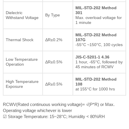
MIL-STD-202 Method
Dielectric
301
By Type
Withstand Voltage
Max. overload voltage for
1 minute
MIL-STD-202 Method
Thermal Shock
ΔR±0.2%
107G
-55°C ~150°C, 100 cycles
JIS-C-5201-1 4.36
Low Temperature
ΔR±0.5%
1 hour, -65°C, followed by
Operation
45 minutes of RCWV
MIL-STD-202 Method
High Temperature
ΔR±0.5%
108
Exposure
at 155°C for 1000 hrs
RCWV(Rated continuous working voltage)= √(P*R) or Max.
Operating voltage whichever is lower
☑ Storage Temperature: 15~28°C; Humidity < 80%RH