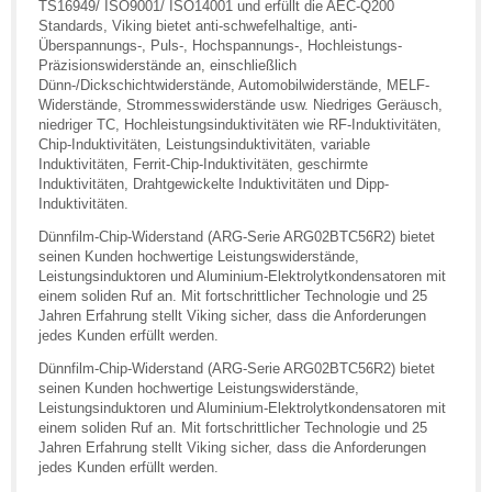
TS16949/ ISO9001/ ISO14001 und erfüllt die AEC-Q200
Standards, Viking bietet anti-schwefelhaltige, anti-
Überspannungs-, Puls-, Hochspannungs-, Hochleistungs-
Präzisionswiderstände an, einschließlich
Dünn-/Dickschichtwiderstände, Automobilwiderstände, MELF-
Widerstände, Strommesswiderstände usw. Niedriges Geräusch,
niedriger TC, Hochleistungsinduktivitäten wie RF-Induktivitäten,
Chip-Induktivitäten, Leistungsinduktivitäten, variable
Induktivitäten, Ferrit-Chip-Induktivitäten, geschirmte
Induktivitäten, Drahtgewickelte Induktivitäten und Dipp-
Induktivitäten.
Dünnfilm-Chip-Widerstand (ARG-Serie ARG02BTC56R2) bietet
seinen Kunden hochwertige Leistungswiderstände,
Leistungsinduktoren und Aluminium-Elektrolytkondensatoren mit
einem soliden Ruf an. Mit fortschrittlicher Technologie und 25
Jahren Erfahrung stellt Viking sicher, dass die Anforderungen
jedes Kunden erfüllt werden.
Dünnfilm-Chip-Widerstand (ARG-Serie ARG02BTC56R2) bietet
seinen Kunden hochwertige Leistungswiderstände,
Leistungsinduktoren und Aluminium-Elektrolytkondensatoren mit
einem soliden Ruf an. Mit fortschrittlicher Technologie und 25
Jahren Erfahrung stellt Viking sicher, dass die Anforderungen
jedes Kunden erfüllt werden.