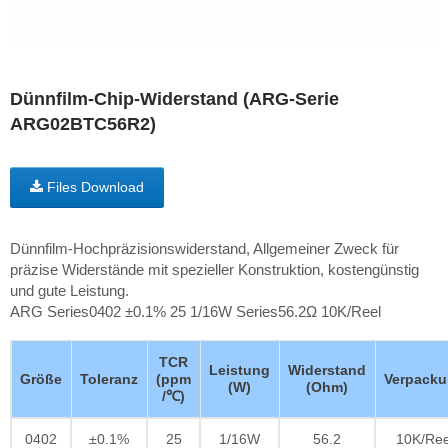
Dünnfilm-Chip-Widerstand (ARG-Serie
ARG02BTC56R2)
Files Download
Dünnfilm-Hochpräzisionswiderstand, Allgemeiner Zweck für
präzise Widerstände mit spezieller Konstruktion, kostengünstig
und gute Leistung.
ARG Series0402 ±0.1% 25 1/16W Series56.2Ω 10K/Reel
TCR
Leistung
Widerstand
Größe
Toleranz
(ppm
Verpack
(W)
(Ohm)
/℃)
0402
±0.1%
25
1/16W
56.2
10K/Ree