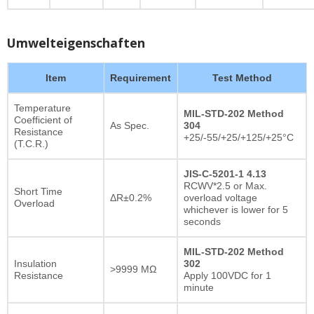
Umwelteigenschaften
Item
Requirement
Test Method
Temperature
MIL-STD-202 Method
Coefficient of
As Spec.
304
Resistance
+25/-55/+25/+125/+25°C
(T.C.R.)
JIS-C-5201-1 4.13
RCWV*2.5 or Max.
Short Time
ΔR±0.2%
overload voltage
Overload
whichever is lower for 5
seconds
MIL-STD-202 Method
Insulation
302
>9999 MΩ
Resistance
Apply 100VDC for 1
minute