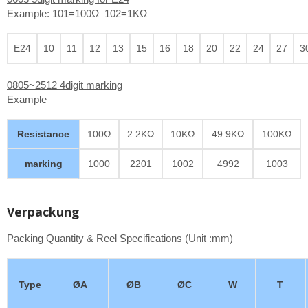
Example: 101=100Ω 102=1KΩ
E24
10
11
12
13
15
16
18
20
22
24
27
3
0805~2512 4digit marking
Example
Resistance
100Ω
2.2KΩ
10KΩ
49.9KΩ
100KΩ
marking
1000
2201
1002
4992
1003
Verpackung
Packing Quantity & Reel Specifications
(Unit :mm)
Type
ØA
ØB
ØC
W
T