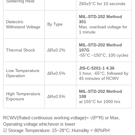
Soldering Heat
260±5°C for 10 seconds
MIL-STD-202 Method
Dielectric
301
By Type
Withstand Voltage
Max. overload voltage for
1 minute
MIL-STD-202 Method
Thermal Shock
ΔR±0.2%
107G
-55°C ~150°C, 100 cycles
JIS-C-5201-1 4.36
Low Temperature
ΔR±0.5%
1 hour, -65°C, followed by
Operation
45 minutes of RCWV
MIL-STD-202 Method
High Temperature
ΔR±0.5%
108
Exposure
at 155°C for 1000 hrs
RCWV(Rated continuous working voltage)= √(P*R) or Max.
Operating voltage whichever is lower
☑ Storage Temperature: 15~28°C; Humidity < 80%RH