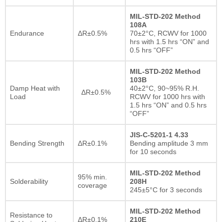
MIL-STD-202 Method
108A
Endurance
ΔR±0.5%
70±2°C, RCWV for 1000
hrs with 1.5 hrs “ON” and
0.5 hrs “OFF”
MIL-STD-202 Method
103B
Damp Heat with
40±2°C, 90~95% R.H.
ΔR±0.5%
Load
RCWV for 1000 hrs with
1.5 hrs “ON” and 0.5 hrs
“OFF”
JIS-C-5201-1 4.33
Bending Strength
ΔR±0.1%
Bending amplitude 3 mm
for 10 seconds
MIL-STD-202 Method
95% min.
Solderability
208H
coverage
245±5°C for 3 seconds
MIL-STD-202 Method
Resistance to
ΔR±0.1%
210E