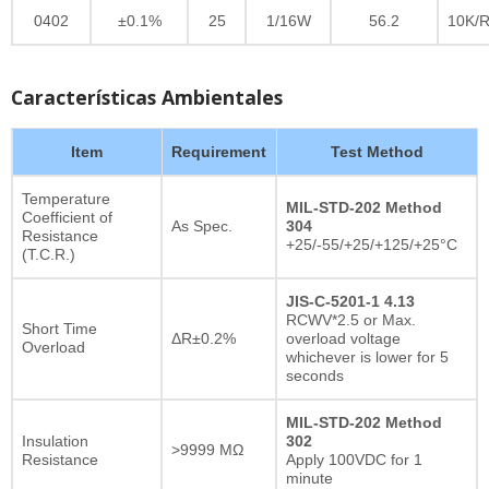
0402
±0.1%
25
1/16W
56.2
10K/R
Características Ambientales
Item
Requirement
Test Method
Temperature
MIL-STD-202 Method
Coefficient of
As Spec.
304
Resistance
+25/-55/+25/+125/+25°C
(T.C.R.)
JIS-C-5201-1 4.13
RCWV*2.5 or Max.
Short Time
ΔR±0.2%
overload voltage
Overload
whichever is lower for 5
seconds
MIL-STD-202 Method
Insulation
302
>9999 MΩ
Resistance
Apply 100VDC for 1
minute