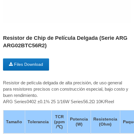
Resistor de Chip de Película Delgada (Serie ARG
ARG02BTC56R2)
Files Download
Resistor de película delgada de alta precisión, de uso general
para resistores precisos con construcción especial, bajo costo y
buen rendimiento.
ARG Series0402 ±0.1% 25 1/16W Series56.2Ω 10K/Reel
TCR
Potencia
Resistencia
Tamaño
Tolerancia
(ppm
Paqu
(W)
(Ohm)
/℃)