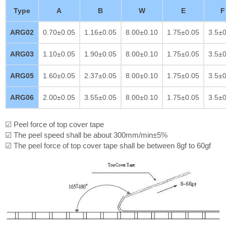
Type
A
B
W
E
F
ARG02
0.70±0.05
1.16±0.05
8.00±0.10
1.75±0.05
3.5±0
ARG03
1.10±0.05
1.90±0.05
8.00±0.10
1.75±0.05
3.5±0
ARG05
1.60±0.05
2.37±0.05
8.00±0.10
1.75±0.05
3.5±0
ARG06
2.00±0.05
3.55±0.05
8.00±0.10
1.75±0.05
3.5±0
☑ Peel force of top cover tape
☑ The peel speed shall be about 300mm/min±5%
☑ The peel force of top cover tape shall be between 8gf to 60gf