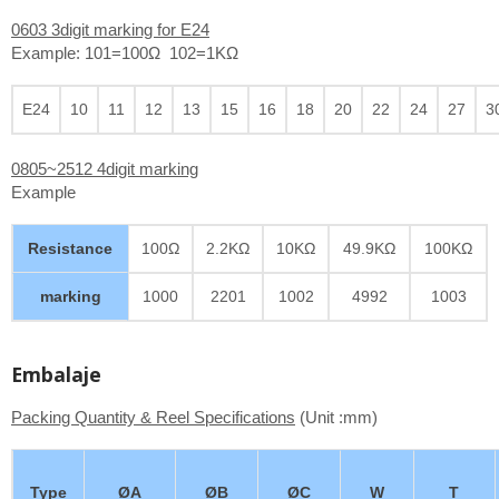
0603 3digit marking for E24
Example: 101=100Ω 102=1KΩ
E24
10
11
12
13
15
16
18
20
22
24
27
3
0805~2512 4digit marking
Example
Resistance
100Ω
2.2KΩ
10KΩ
49.9KΩ
100KΩ
marking
1000
2201
1002
4992
1003
Embalaje
Packing Quantity & Reel Specifications
(Unit :mm)
Type
ØA
ØB
ØC
W
T