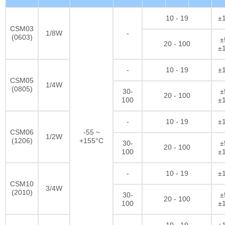
10 - 19
±
CSM03
1/8W
-
(0603)
±
20 - 100
±
-
10 - 19
±
CSM05
1/4W
(0805)
30-
±
20 - 100
100
±
-
10 - 19
±
CSM06
-55 ~
1/2W
(1206)
+155°C
30-
±
20 - 100
100
±
-
10 - 19
±
CSM10
3/4W
(2010)
30-
±
20 - 100
100
±