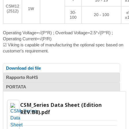
-
10 - 19
±
CSM12
1W
(2512)
30-
±
20 - 100
100
±
Operating Voltage=√(P*R) ; Overload Voltage=2.5*√(P*R) ;
Operating Current=√(P/R)
☑ Viking is capable of manufacturing the optional spec based on
customer's requirement.
Download dei file
Rapporto RoHS
PORTATA
CSM_Series Data Sheet (Edition
REV.B8).pdf