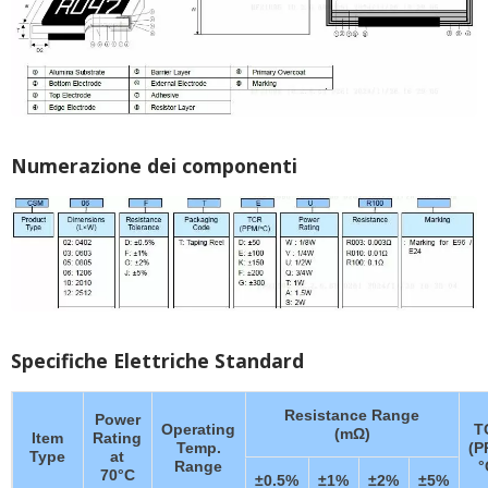
Numerazione dei componenti
Specifiche Elettriche Standard
Resistance Range
Power
Operating
T
(mΩ)
Item
Rating
Temp.
(P
Type
at
Range
°
70°C
±0.5%
±1%
±2%
±5%