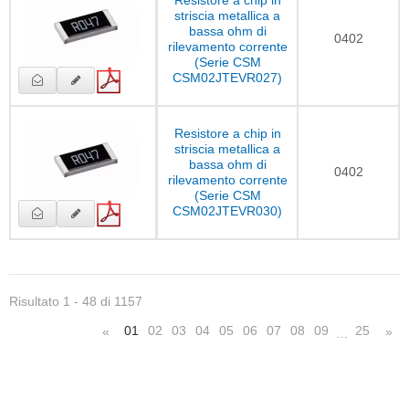
striscia metallica a
bassa ohm di
0402
rilevamento corrente
(Serie CSM
CSM02JTEVR027)
Resistore a chip in
striscia metallica a
bassa ohm di
0402
rilevamento corrente
(Serie CSM
CSM02JTEVR030)
Risultato 1 - 48 di 1157
01
02
03
04
05
06
07
08
09
25
«
»
…