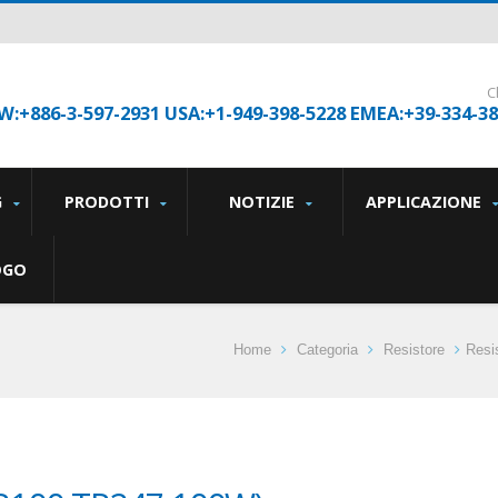
C
W:+886-3-597-2931 USA:+1-949-398-5228 EMEA:+39-334-3
G
PRODOTTI
NOTIZIE
APPLICAZIONE
OGO
Home
Categoria
Resistore
Resi