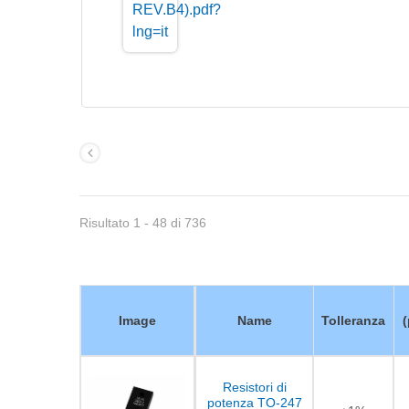
Risultato 1 - 48 di 736
Image
Name
Tolleranza
Resistori di
potenza TO-247