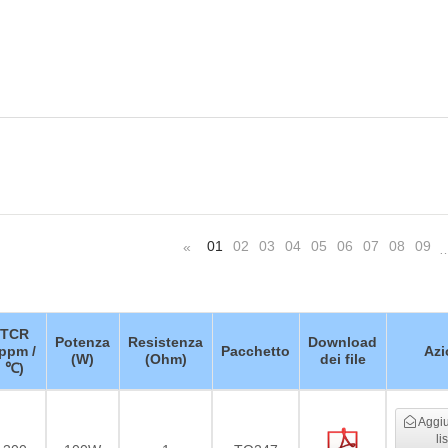
01
02
03
04
05
06
07
08
09
«
TCR
Potenza
Resistenza
Download
(ppm /
Pacchetto
Azi
(W)
(Ohm)
dei file
℃)
Aggiu
li