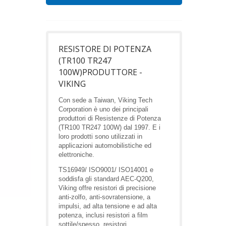
RESISTORE DI POTENZA
(TR100 TR247
100W)PRODUTTORE -
VIKING
Con sede a Taiwan, Viking Tech
Corporation è uno dei principali
produttori di Resistenze di Potenza
(TR100 TR247 100W) dal 1997. E i
loro prodotti sono utilizzati in
applicazioni automobilistiche ed
elettroniche.
TS16949/ ISO9001/ ISO14001 e
soddisfa gli standard AEC-Q200,
Viking offre resistori di precisione
anti-zolfo, anti-sovratensione, a
impulsi, ad alta tensione e ad alta
potenza, inclusi resistori a film
sottile/spesso, resistori