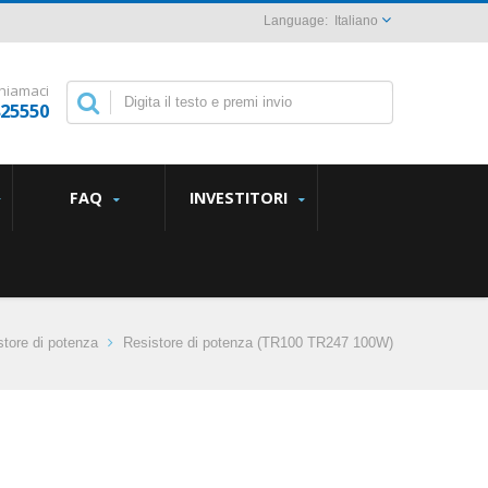
Italiano
hiamaci
825550
FAQ
INVESTITORI
store di potenza
Resistore di potenza (TR100 TR247 100W)