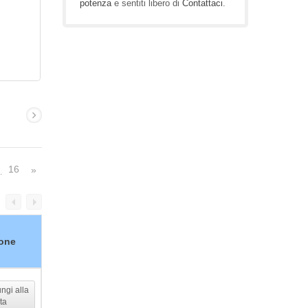
potenza
e sentiti libero di
Contattaci
.
16
»
…
one
ngi alla
sta