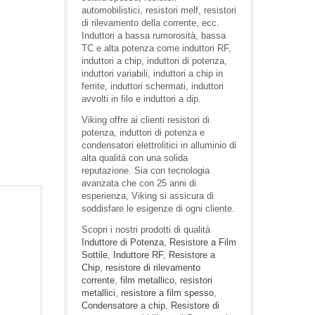
automobilistici, resistori melf, resistori
di rilevamento della corrente, ecc.
Induttori a bassa rumorosità, bassa
TC e alta potenza come induttori RF,
induttori a chip, induttori di potenza,
induttori variabili, induttori a chip in
ferrite, induttori schermati, induttori
avvolti in filo e induttori a dip.
Viking offre ai clienti resistori di
potenza, induttori di potenza e
condensatori elettrolitici in alluminio di
alta qualità con una solida
reputazione. Sia con tecnologia
avanzata che con 25 anni di
esperienza, Viking si assicura di
soddisfare le esigenze di ogni cliente.
Scopri i nostri prodotti di qualità
Induttore di Potenza
,
Resistore a Film
Sottile
,
Induttore RF
,
Resistore a
Chip
,
resistore di rilevamento
corrente
,
film metallico
,
resistori
metallici
,
resistore a film spesso
,
Condensatore a chip
,
Resistore di