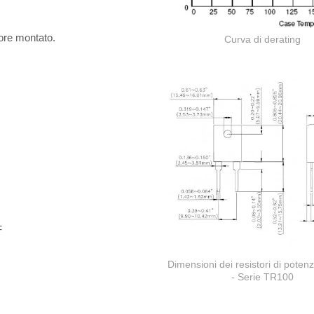
ore montato.
Curva di derating
F
Dimensioni dei resistori di pote
- Serie TR100
Resistore a film spesso