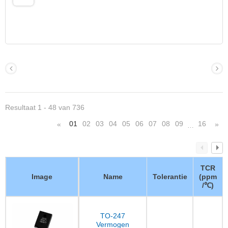
Resultaat 1 - 48 van 736
01
02
03
04
05
06
07
08
09
16
«
»
…
TCR
Image
Name
Tolerantie
(ppm
/℃)
TO-247
Vermogen