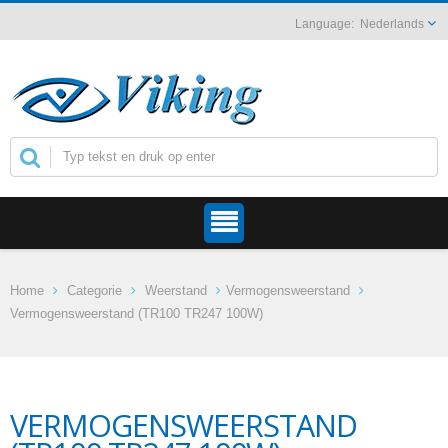
Nederlands
Home
Categorie
Weerstand
Vermogensweerstand
Vermogensweerstand (TR100 TR247 100W)
VERMOGENSWEERSTAND