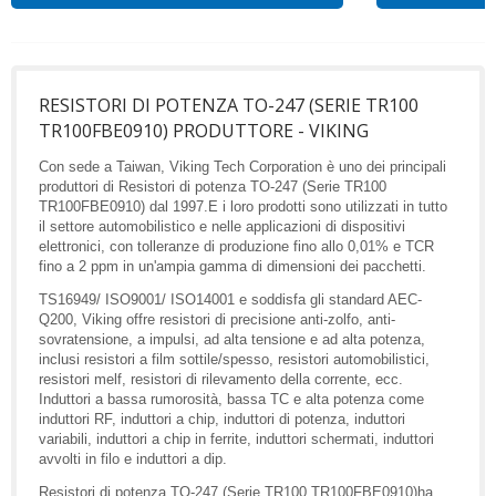
RESISTORI DI POTENZA TO-247 (SERIE TR100
TR100FBE0910) PRODUTTORE - VIKING
Con sede a Taiwan, Viking Tech Corporation è uno dei principali
produttori di Resistori di potenza TO-247 (Serie TR100
TR100FBE0910) dal 1997.E i loro prodotti sono utilizzati in tutto
il settore automobilistico e nelle applicazioni di dispositivi
elettronici, con tolleranze di produzione fino allo 0,01% e TCR
fino a 2 ppm in un'ampia gamma di dimensioni dei pacchetti.
TS16949/ ISO9001/ ISO14001 e soddisfa gli standard AEC-
Q200, Viking offre resistori di precisione anti-zolfo, anti-
sovratensione, a impulsi, ad alta tensione e ad alta potenza,
inclusi resistori a film sottile/spesso, resistori automobilistici,
resistori melf, resistori di rilevamento della corrente, ecc.
Induttori a bassa rumorosità, bassa TC e alta potenza come
induttori RF, induttori a chip, induttori di potenza, induttori
variabili, induttori a chip in ferrite, induttori schermati, induttori
avvolti in filo e induttori a dip.
Resistori di potenza TO-247 (Serie TR100 TR100FBE0910)ha