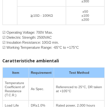
±300
±50
≧10Ω - 100KΩ
±100
±200
☑ Operating Voltage: 700V Max.
☑ Dielectric Strength: 2500VAC
☑ Insulation Resistance: 10GΩ min.
☑ Working Temperature Range: -65°C to +175°C
Caratteristiche ambientali
Item
Requirement
Test Method
Temperature
Coefficient of
Referenced to 25°C, DR taken
As Spec.
Resistance
at +105°C
(T.C.R.)
Load Life
DR±1.0%
Rated power, 2,000 hours