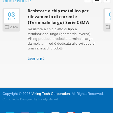
Ultime Notizie
Resistore a chip metallico per
03
0
rilevamento di corrente
SEP
J
(Terminale largo)-Serie CSMW
2024
2
Resistore a chip piatto di tipo a
terminazione lunga (geometria inversa).
Viking produce prodotti a terminale largo
da molti anni ed è dedicata allo sviluppo di
una varietà di prodotti...
Leggi di più
Copyright © 2026
Viking Tech Corporation
. All Rights Reserved.
Consulted & Designed by
Ready-Market
.