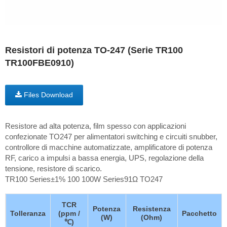
Resistori di potenza TO-247 (Serie TR100
TR100FBE0910)
Files Download
Resistore ad alta potenza, film spesso con applicazioni
confezionate TO247 per alimentatori switching e circuiti snubber,
controllore di macchine automatizzate, amplificatore di potenza
RF, carico a impulsi a bassa energia, UPS, regolazione della
tensione, resistore di scarico.
TR100 Series±1% 100 100W Series91Ω TO247
TCR
Potenza
Resistenza
Tolleranza
(ppm /
Pacchetto
(W)
(Ohm)
℃)