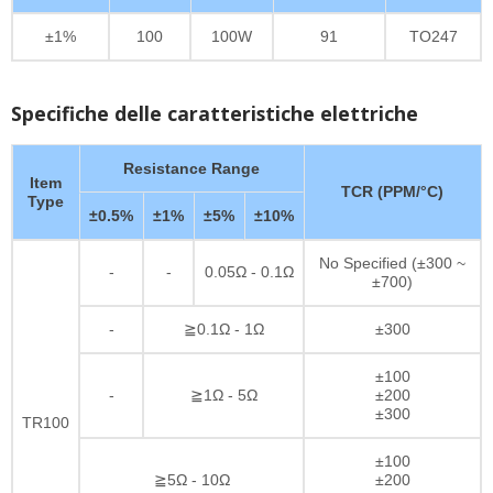
±1%
100
100W
91
TO247
Specifiche delle caratteristiche elettriche
Resistance Range
Item
TCR (PPM/°C)
Type
±0.5%
±1%
±5%
±10%
No Specified (±300 ~
-
-
0.05Ω - 0.1Ω
±700)
-
≧0.1Ω - 1Ω
±300
±100
-
≧1Ω - 5Ω
±200
±300
TR100
±100
≧5Ω - 10Ω
±200