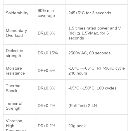
90% min.
Solderability
245±5°C for 3 seconds
coverage
1.5 times rated power and V
Momentary
DR±0.3%
(dc) ≦ 1.5VMax. for 5
Overload
seconds
Dielectric
DR±0.15%
2500V AC, 60 seconds
strength
Moisture
-10°C ~+65°C, RH>90%, cycle
DR±0.5%
resistance
240 hours
Thermal
DR±0.3%
-65°C ~150°C, 100 cycles
Shock
Terminal
DR±0.2%
(Pull Test) 2.4N
Strength
Vibration,
High
DR±0.2%
20g peak
Frequency