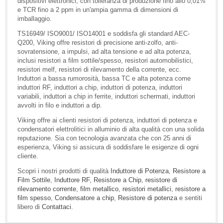
dispositivi elettronici, con tolleranza di produzione fino allo 0,01%
e TCR fino a 2 ppm in un'ampia gamma di dimensioni di
imballaggio.
TS16949/ ISO9001/ ISO14001 e soddisfa gli standard AEC-
Q200, Viking offre resistori di precisione anti-zolfo, anti-
sovratensione, a impulsi, ad alta tensione e ad alta potenza,
inclusi resistori a film sottile/spesso, resistori automobilistici,
resistori melf, resistori di rilevamento della corrente, ecc.
Induttori a bassa rumorosità, bassa TC e alta potenza come
induttori RF, induttori a chip, induttori di potenza, induttori
variabili, induttori a chip in ferrite, induttori schermati, induttori
avvolti in filo e induttori a dip.
Viking offre ai clienti resistori di potenza, induttori di potenza e
condensatori elettrolitici in alluminio di alta qualità con una solida
reputazione. Sia con tecnologia avanzata che con 25 anni di
esperienza, Viking si assicura di soddisfare le esigenze di ogni
cliente.
Scopri i nostri prodotti di qualità
Induttore di Potenza
,
Resistore a
Film Sottile
,
Induttore RF
,
Resistore a Chip
,
resistore di
rilevamento corrente
,
film metallico
,
resistori metallici
,
resistore a
film spesso
,
Condensatore a chip
,
Resistore di potenza
e sentiti
libero di
Contattaci
.