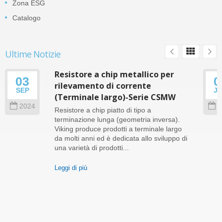
Zona ESG
Catalogo
Ultime Notizie
Resistore a chip metallico per
03
0
rilevamento di corrente
SEP
J
(Terminale largo)-Serie CSMW
2024
2
Resistore a chip piatto di tipo a
terminazione lunga (geometria inversa).
Viking produce prodotti a terminale largo
da molti anni ed è dedicata allo sviluppo di
una varietà di prodotti...
Leggi di più