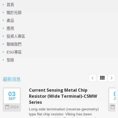
首頁
關於光頡
產品
應用
投資人專區
聯絡我們
ESG專區
型錄
最新消息
Current Sensing Metal Chip
03
0
Resistor (Wide Terminal)-CSMW
SEP
J
Series
2024
2
Long-side termination (reverse-geometry)
type flat chip resistor. Viking has been