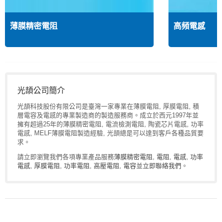
薄膜精密電阻
高頻電感
光頡公司簡介
光頡科技股份有限公司是臺灣一家專業在薄膜電阻, 厚膜電阻, 積
層電容及電感的專業製造商的製造服務商。成立於西元1997年並
擁有超過25年的薄膜精密電阻, 電流檢測電阻, 陶瓷芯片電感, 功率
電感, MELF薄膜電阻製造經驗, 光頡總是可以達到客戶各種品質要
求。
請立即瀏覽我們各項專業產品服務
薄膜精密電阻
,
電阻
,
電感
,
功率
電感
,
厚膜電阻
,
功率電阻
,
高壓電阻
,
電容
並
立即聯絡我們
。