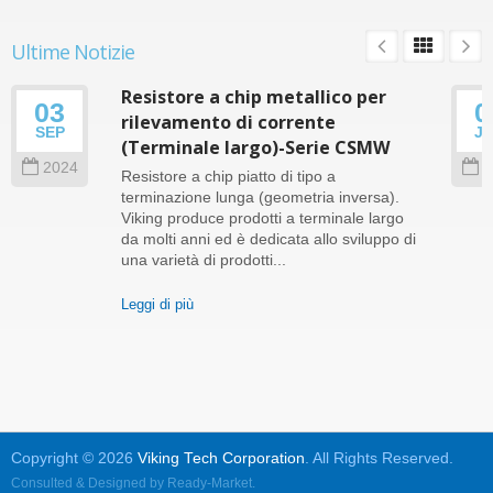
Ultime Notizie
Resistore a chip metallico per
03
0
rilevamento di corrente
SEP
J
(Terminale largo)-Serie CSMW
2024
2
Resistore a chip piatto di tipo a
terminazione lunga (geometria inversa).
Viking produce prodotti a terminale largo
da molti anni ed è dedicata allo sviluppo di
una varietà di prodotti...
Leggi di più
Copyright © 2026
Viking Tech Corporation
. All Rights Reserved.
Consulted & Designed by
Ready-Market
.