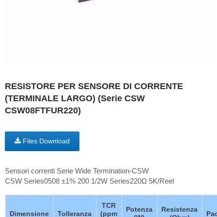
RESISTORE PER SENSORE DI CORRENTE
(TERMINALE LARGO) (Serie CSW
CSW08FTFUR220)
Files Download
Sensori correnti Serie Wide Termination-CSW
CSW Series0508 ±1% 200 1/2W Series220Ω 5K/Reel
TCR
Potenza
Resistenza
Dimensione
Tolleranza
(ppm
Pa