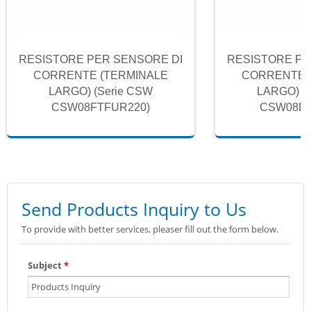
RESISTORE PER SENSORE DI
RESISTORE PE
CORRENTE (TERMINALE
CORRENTE 
LARGO) (Serie CSW
LARGO) (
CSW08FTFUR220)
CSW08FT