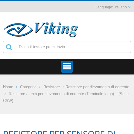
Italiano
Home
Categoria
Resistore
Resistore per rilevamento di corrente
Resistore a chip per rilevamento di corrente (Terminale largo) – (Serie
CSW)