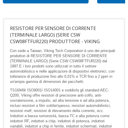
RESISTORE PER SENSORE DI CORRENTE
(TERMINALE LARGO) (SERIE CSW
CSW08FTFUR220) PRODUTTORE - VIKING
Con sede a Taiwan, Viking Tech Corporation è uno dei principali
produttori di RESISTORE PER SENSORE DI CORRENTE
(TERMINALE LARGO) (Serie CSW CSW08FTFUR220) dal
1997.E i loro prodotti sono utilizzati in tutto il settore
automobilistico e nelle applicazioni di dispositivi elettronici, con
tolleranze di produzione fino allo 0,01% e TCR fino a 2 ppm in
un'ampia gamma di dimensioni dei pacchetti.
TS16949/ ISO9001/ ISO14001 e soddisfa gli standard AEC-
Q200, Viking offre resistori di precisione anti-zolfo, anti-
sovratensione, a impulsi, ad alta tensione e ad alta potenza,
inclusi resistori a film sottile/spesso, resistori automobilistici,
resistori melf, resistori di rilevamento della corrente, ecc.
Induttori a bassa rumorosità, bassa TC e alta potenza come
induttori RF, induttori a chip, induttori di potenza, induttori
variabili, induttori a chip in ferrite, induttori schermati, induttori