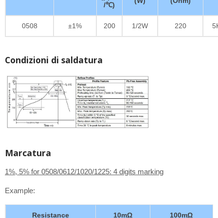
(W)
(Ohm)
/℃)
0508
±1%
200
1/2W
220
5
Condizioni di saldatura
Marcatura
1%, 5% for 0508/0612/1020/1225: 4 digits marking
Example:
Resistance
10mΩ
100mΩ