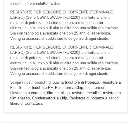
avvolti in filo e induttori a dip.
RESISTORE PER SENSORE DI CORRENTE (TERMINALE
LARGO) (Serie CSW CSW08FTFUR220)ha offerto ai clienti
resistori di potenza, induttori di potenza e condensatori
elettrolitici in alluminio di alta qualità con una solida reputazione.
Sia con tecnologia avanzata che con 25 anni di esperienza,
Viking si assicura di soddisfare le esigenze di ogni cliente.
RESISTORE PER SENSORE DI CORRENTE (TERMINALE
LARGO) (Serie CSW CSW08FTFUR220)ha offerto ai clienti
resistori di potenza, induttori di potenza e condensatori
elettrolitici in alluminio di alta qualità con una solida reputazione.
Sia con tecnologia avanzata che con 25 anni di esperienza,
Viking si assicura di soddisfare le esigenze di ogni cliente.
Scopri i nostri prodotti di qualità
Induttore di Potenza
,
Resistore a
Film Sottile
,
Induttore RF
,
Resistore a Chip
,
resistore di
rilevamento corrente
,
film metallico
,
resistori metallici
,
resistore a
film spesso
,
Condensatore a chip
,
Resistore di potenza
e sentiti
libero di
Contattaci
.