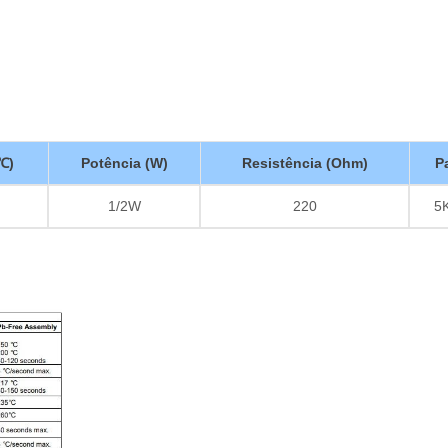
℃)
Potência (W)
Resistência (Ohm)
P
1/2W
220
5K