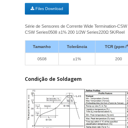
Files Download
Série de Sensores de Corrente Wide Termination-CSW
CSW Series0508 ±1% 200 1/2W Series220Ω 5K/Reel
Tamanho
Tolerância
TCR (ppm /
0508
±1%
200
Condição de Soldagem