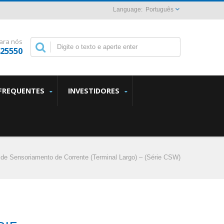
Português
ara nós
825550
FREQUENTES
INVESTIDORES
 de Sensoriamento de Corrente (Terminal Largo) – (Série CSW)