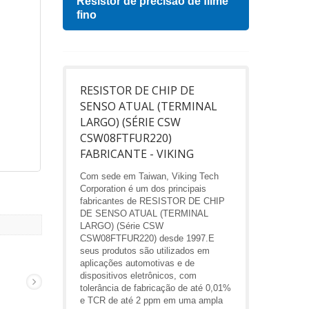
Resistor de precisão de filme
Indu
fino
RESISTOR DE CHIP DE
SENSO ATUAL (TERMINAL
LARGO) (SÉRIE CSW
CSW08FTFUR220)
FABRICANTE - VIKING
Com sede em Taiwan, Viking Tech
Corporation é um dos principais
fabricantes de RESISTOR DE CHIP
DE SENSO ATUAL (TERMINAL
LARGO) (Série CSW
CSW08FTFUR220) desde 1997.E
seus produtos são utilizados em
aplicações automotivas e de
dispositivos eletrônicos, com
tolerância de fabricação de até 0,01%
e TCR de até 2 ppm em uma ampla