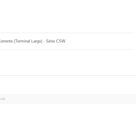
Resistor de filme grosso
Corrente (Terminal Largo) - Série CSW
ente