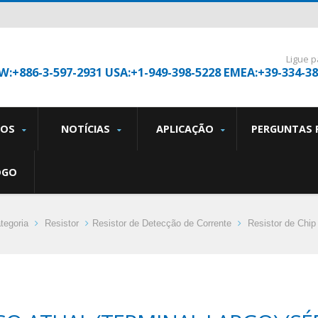
Ligue p
W:+886-3-597-2931 USA:+1-949-398-5228 EMEA:+39-334-3
TOS
NOTÍCIAS
APLICAÇÃO
PERGUNTAS 
OGO
tegoria
Resistor
Resistor de Detecção de Corrente
Resistor de Chip