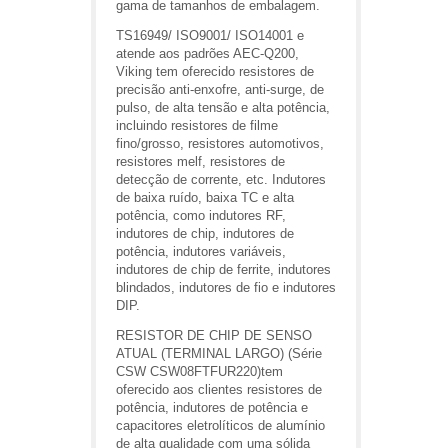
gama de tamanhos de embalagem.
TS16949/ ISO9001/ ISO14001 e
atende aos padrões AEC-Q200,
Viking tem oferecido resistores de
precisão anti-enxofre, anti-surge, de
pulso, de alta tensão e alta potência,
incluindo resistores de filme
fino/grosso, resistores automotivos,
resistores melf, resistores de
detecção de corrente, etc. Indutores
de baixa ruído, baixa TC e alta
potência, como indutores RF,
indutores de chip, indutores de
potência, indutores variáveis,
indutores de chip de ferrite, indutores
blindados, indutores de fio e indutores
DIP.
RESISTOR DE CHIP DE SENSO
ATUAL (TERMINAL LARGO) (Série
CSW CSW08FTFUR220)tem
oferecido aos clientes resistores de
potência, indutores de potência e
capacitores eletrolíticos de alumínio
de alta qualidade com uma sólida