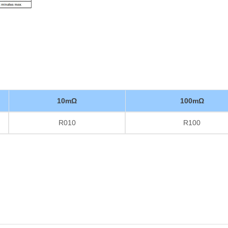
10mΩ
100mΩ
R010
R100